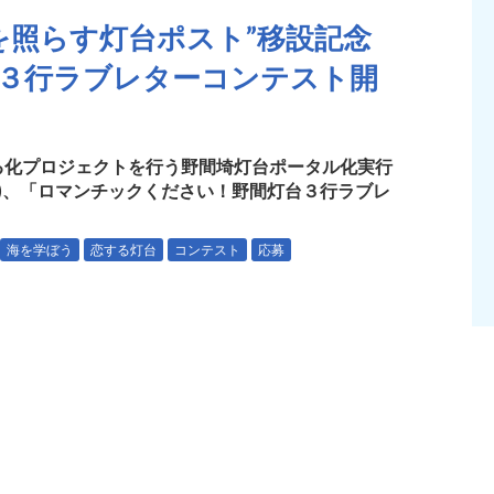
を照らす灯台ポスト”移設記念
台３行ラブレターコンテスト開
る化プロジェクトを行う野間埼灯台ポータル化実行
日(日)、「ロマンチックください！野間灯台３行ラブレ
海を学ぼう
恋する灯台
コンテスト
応募