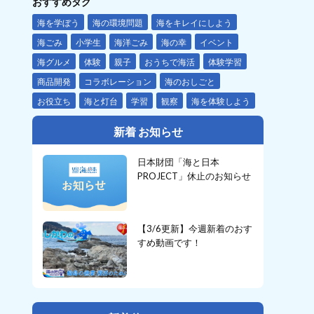
おすすめタグ
海を学ぼう
海の環境問題
海をキレイにしよう
海ごみ
小学生
海洋ごみ
海の幸
イベント
海グルメ
体験
親子
おうちで海活
体験学習
商品開発
コラボレーション
海のおしごと
お役立ち
海と灯台
学習
観察
海を体験しよう
新着 お知らせ
日本財団「海と日本
PROJECT」休止のお知らせ
【3/6更新】今週新着のおす
すめ動画です！