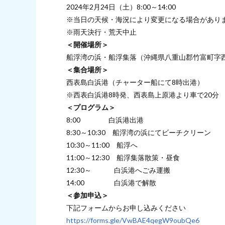
2024年2月24日（土）8:00～14:00
※当日の天候・海況により変更になる場合があり
※雨天決行・荒天中止
＜開催場所＞
船浮湾の浜・船浮集落（沖縄県八重山郡竹富町字
＜集合場所＞
西表島白浜港（チャーター船にて8時出港）
※西表白浜港8時発、西表島上原港より車で20分
＜プログラム＞
8:00 白浜港出港
8:30～10:30 船浮湾の浜にてビーチクリーン
10:30～11:00 船浮へ
11:00～12:30 船浮集落散策・昼食
12:30～ 白浜港へごみ運搬
14:00 白浜港で解散
＜参加申込＞
下記フォームからお申し込みください
https://forms.gle/VwBAE4qegW9oubQe6