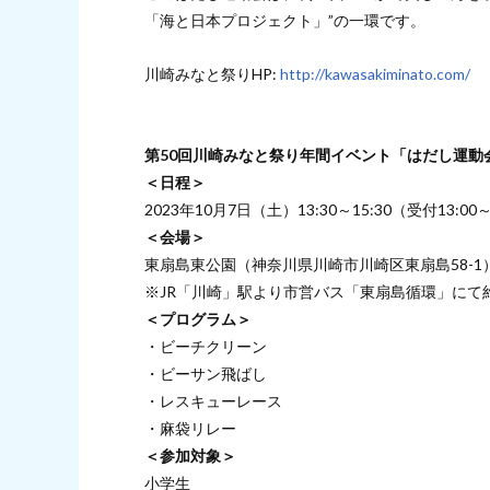
「海と日本プロジェクト」”の一環です。
川崎みなと祭りHP:
http://kawasakiminato.com/
第50回川崎みなと祭り年間イベント
「はだし運動
＜日程＞
2023年10月7日（土）13:30～15:30（受付13:00
＜会場＞
東扇島東公園（神奈川県川崎市川崎区東扇島58-1
※JR「川崎」駅より市営バス「東扇島循環」にて
＜プログラム＞
・ビーチクリーン
・ビーサン飛ばし
・レスキューレース
・麻袋リレー
＜参加対象＞
小学生