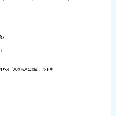
会」
～）
）
約35分「東扇島東公園前」停下車