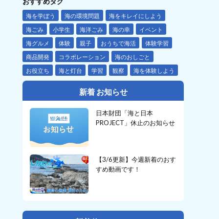
おすすめタグ
海を学ぼう
海の環境問題
海をキレイにしよう
海ごみ
小学生
海洋ごみ
海の幸
イベント
海グルメ
体験
親子
おうちで海活
体験学習
商品開発
コラボレーション
海のおしごと
お役立ち
海と灯台
学習
観察
海を体験しよう
新着 お知らせ
日本財団「海と日本
PROJECT」休止のお知らせ
【3/6更新】今週新着のおす
すめ動画です！