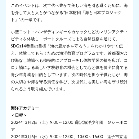
このイベントは、次世代へ豊かで美しい海を引き継ぐために、海
を介して人と人とがつながる“日本財団「海と日本プロジェク
ト」”の一環です。
小型ヨット・ハンザディンギーやカヤックなどのマリンアクティ
ビティを体験し、ボートクルーズによる自然観察を通じて、
SDGs14番目の目標「海の豊かさを守ろう」をわかりやすく伝
え、体験してもらうための海洋教育プログラムです。首都圏およ
び海なし地域へも積極的にアプローチし体験学習の輪を広げ、コ
ロナ禍による新しい学校教育の機会として心と体を健全に育てる
青少年育成を目的としています。次の時代を担う子供たちが、海
の大切さや海を守る責任を学び、次世代にも美しい海を守り続け
られるよう取り組んでいます。
海洋アカデミー
＜日程＞
2024年3月2日（土）9:00～12:00 藤沢海洋少年団 ＠シーボニ
ア
2024年3月6日（水）9:00～12:00、13:00～15:00 逗子市立逗