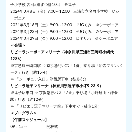
子小学校 各回5組ずつ計10回 ＠逗子
2024年3月8日（金）9:00～12:00 三浦市立名向小学校 ＠シ
ーボニア
2024年3月16日（土）9:00～12:00 HUGくみ ＠シーボニア
2024年3月23日（土）9:00～12:00 HUGくみ ＠シーボニア
2024年3月29日（金）9:00～12:00 ゆずリハ ＠シーボニア
＜会場＞
リビエラシーボニアマリーナ（神奈川県三浦市三崎町小網代
1286）
※京急線三崎口駅 ⇒ 京浜急行バス「1番」乗り場「油壺マリンパ
ーク」行き（約15分）
⇒ 「シーボニア入口」停留所下車（徒歩3分
リビエラ逗子マリーナ（
神奈川県逗子市小坪5-23-9）
※逗子駅東口 ⇒ 京浜急行バス「7番」乗り場「小坪経由・鎌倉
駅」行き（約12分）
⇒ 「リビエラ逗子マリーナ前」下車すぐ（徒歩1分）
＜プログラム＞
【午前スケジュール】
09：15～ 開校式