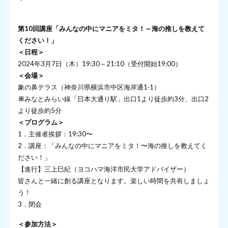
第10回講座
「みんなの中にマニアをミタ！～海の推しを教えて
ください！」
＜日程＞
2024年3月7日（木）19:30～21:10（受付開始19:00）
＜会場＞
象の鼻テラス（神奈川県横浜市中区海岸通1‐1）
※
みなとみらい線「日本大通り駅」出口1より徒歩約3分、出口2
より徒歩約5分
＜プログラム＞
1．主催者挨拶：19:30〜
2．講座：「みんなの中にマニアをミタ！〜海の推しを教えてく
ださい！」
【進行】三上巳紀（ヨコハマ海洋市民大学アドバイザー）
皆さんと一緒に創る講座となります。楽しい時間を共有しましょ
う！
3．閉会
＜参加方法＞