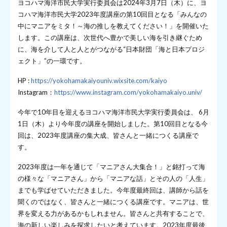
ヨコハマ海洋市民大学実行委員会は2024年3月7日（木）に、ヨ
コハマ海洋市民大学2023年度講座の第10回目となる「みんなの
中にマニアをミタ！～海の推しを教えてください！」を開催いた
します。この講座は、次世代へ豊かで美しい海を引き継ぐため
に、海を介して人と人とがつながる“日本財団「海と日本プロジ
ェクト」”の一環です。
HP :
https://yokohamakaiyouniv.wixsite.com/kaiyo
Instagram：
https://www.instagram.com/yokohamakaiyo.univ/
今年で10年目を迎えるヨコハマ海洋市民大学実行委員会は、 6月
1日（木）より今年度の講座を開始しました。第10回目となる今
回は、2023年度講座の集大成、皆さんと一緒につくる講座で
す。
2023年度は一年を通じて「マニアさん大集合！」と銘打って海
の様々な「マニアさん」から「マニアな話」とその人の「人生」
までも学ばせていただきました。今年度最終回は、講師から話を
聞くのではなく、皆さんと一緒につくる講座です。マニアは、世
界を変える力があるかもしれません。皆さんと共有することで、
海の新しい楽しみを探求したいと考えています。2023年度最後