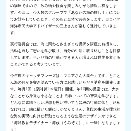
の講座ですので、飲み物や軽食を楽しみながら情報共有をしま
す。今回は、少人数のグループで「あなたの海の推し！」につい
てお話をしていただき、そのあと全体で共有をします。ヨコハマ
海洋市民大学アドバイザーの三上さんが楽しく進行していきま
す。
実行委員会では、海に関わるさまざまな講師を講座にお招きし、
活動を通して想いを学び取り、自分の生活に取り込むことを目指
しています。当たり前の行動ができる人が増えれば世界を変える
ことができると考えています。
今年度のキャッチフレーズは「マニアさん大集合」です。とこと
ん海の何かを突き詰めている方にお越しいただき講座を開催しま
す。毎月1回（原則 第1木曜日）開催、年10回の講座では、大き
なことから身近な小さなことまで海についての智識を学びます。
どんなに素晴らしい理想を思い描いても普段の行動に落とし込め
なければ、絵に描いた餅にしかなりません。普段の生活が理想的
な海の実現に向けた行動となるような生活のデザインができる
「海洋教育デザイナー・海族（うみぞく）」に一緒になりましょ
う！