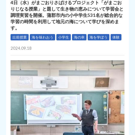
4日（水）がまごおりさばけるプロジェクト「がまごお
りじなる授業」と題して生き物の恵みについて学習会と
調理実習を開催。蒲郡市内の小中学生531名が総合的な
学習の時間を利用して地元の海について学びを深めま
す。
出前授業
海を味わおう
小学生
海の幸
海を学ぼう
体験
2024.09.18