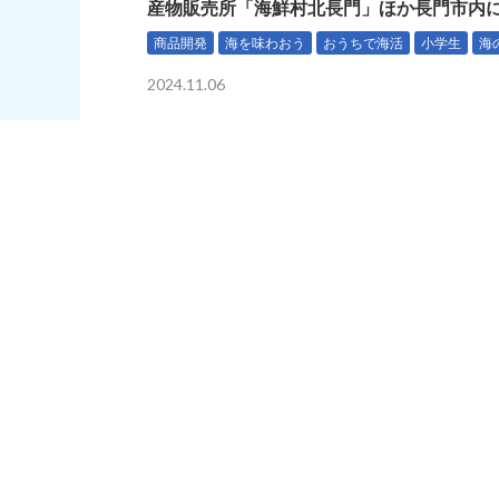
産物販売所「海鮮村北長門」ほか長門市内
商品開発
海を味わおう
おうちで海活
小学生
海
2024.11.06