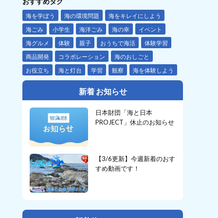
おすすめタグ
海を学ぼう
海の環境問題
海をキレイにしよう
海ごみ
小学生
海洋ごみ
海の幸
イベント
海グルメ
体験
親子
おうちで海活
体験学習
商品開発
コラボレーション
海のおしごと
お役立ち
海と灯台
学習
観察
海を体験しよう
新着 お知らせ
日本財団「海と日本
PROJECT」休止のお知らせ
【3/6更新】今週新着のおす
すめ動画です！