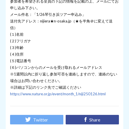
参加者を希望される全員の下記の情報を記載の上、メールにてお
申し込み下さい。
メール件名：「1/26琴引き浜ツアー申込み」
送付先アドレス：nijiera★n-osaka.jp（★を半角＠に変えて送
信）
(１)名前
(２)フリガナ
(３)年齢
(４)住所
(５)電話番号
(６)パソコンからのメールを受け取れるメールアドレス
※1週間以内に折り返し参加可否を連絡しますので、連絡のない
場合はお問い合わせください。
※詳細は下記のリンク先でご確認ください
https://www.nature.or.jp/event/month_1/niji250126.html
Twitter
Share