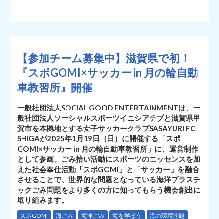
【参加チーム募集中】滋賀県で初！
『スポGOMI×サッカー in 月の輪自動
車教習所』開催
一般社団法人SOCIAL GOOD ENTERTAINMENTは、一
般社団法人ソーシャルスポーツイニシアチブと滋賀県甲
賀市を本拠地とする女子サッカークラブSASAYURI FC
SHIGAが2025年1月19日（日）に開催する「スポ
GOMI×サッカー in 月の輪自動車教習所」に、運営制作
として参画。ごみ拾い活動にスポーツのエッセンスを加
えた社会奉仕活動「スポGOMI」と「サッカー」を融合
させることで、世界的な問題となっている海洋プラスチ
ックごみ問題をより多くの方に知ってもらう機会創出に
取り組みます。
スポGOMI
海ごみ
海洋ごみ
海を学ぼう
海の環境問題