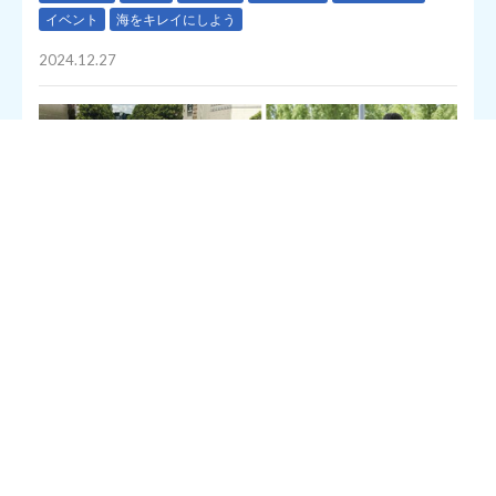
イベント
海をキレイにしよう
2024.12.27
一般社団法人SOCIAL GOOD ENTERTAINMENT（代表：髙木 光
治）は、一般社団法人ソーシャルスポーツイニシアチブ（東京都
港区、代表理事 馬見塚 健一）と滋賀県甲賀市を本拠地とする
女子サッカークラブSASAYURI FC SHIGA（所在地：滋賀県甲賀
市、代表：鳥飼 健一）が2025年1月19日（日）に開催する「ス
ポGOMI×サッカー in 月の輪自動車教習所」に、運営制作として
参画いたします。