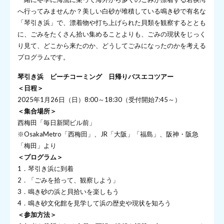
へ行ってみませんか？美しい白砂が堆積している鳴き砂で有名な
「琴引き浜」で、漂着物や打ち上げられた貝類を観察するととも
に、ごみをたくさん拾い集めることよりも、ごみの現状をじっく
り見て、どこから来たのか、どうしてごみになったのかを考える
プログラムです。
琴引き浜 ビーチコーミング 日帰りバスエコツアー
＜日程＞
2025年1月26日（日）8:00～18:30（受付開始7:45～）
＜集合場所＞
西梅田「毎日新聞ビル前」
※OsakaMetro「西梅田」、JR「大阪」「福島」、阪神・阪急
「梅田」より
＜プログラム＞
1．琴引き浜に到着
2．「ごみを拾って、観察しよう」
3．鳴き砂の浜と貝拾いを楽しもう
4．鳴き砂文化館を見学して浜の歴史や現状を知ろう
＜参加方法＞