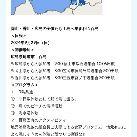
岡山・香川・広島の子供たち！島へ集まれIN百島
＜日程＞
2024年9月29日（日）
＜開催場所＞
広島県尾道市 百島
※広島県からの参加者 9:30 福山市常石港集合 10:05出航
※岡山県からの参加者 8:30笠岡市神島外浦港集合9:00出航
※香川県からの参加者 8:30三豊市宮ノ下港集合9:00出航
＜プログラム＞
１．3島共通
① 非日常体験として船で島に渡る。
② 島でのビーチの清掃活動
③ 海水浴体験
２．百島固有のアクティビティ
地元浦島漁協の組合長ご夫妻による食育プログラム、地元有志に
よる流しそうめん体験と蟹つりに挑戦など