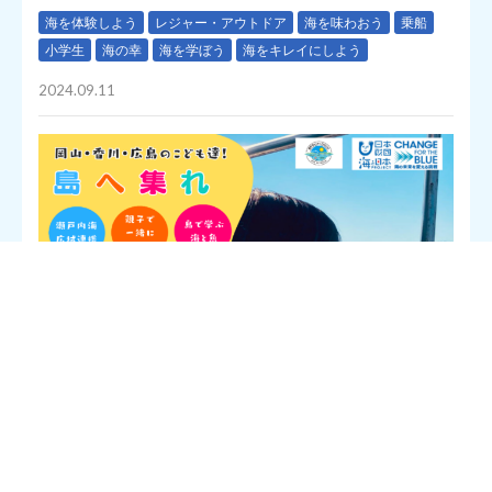
海を体験しよう
レジャー・アウトドア
海を味わおう
乗船
小学生
海の幸
海を学ぼう
海をキレイにしよう
2024.09.11
瀬戸内わくわくプロジェクトは、瀬戸内オーシャンズXの支援を
受けて、今年も、岡山・香川・広島に住んでいる小学生以下の子
供たちを対象に、日常から離れた島という場所で、漁業関係者か
ら現在の瀬戸内海の課題について学ぶ、海や魚を好きになる、
「岡山・香川・広島の子供たち！島へ集まれIN蔦島」を開催しま