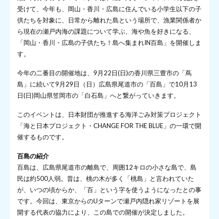
受けて、今年も、岡山・香川・広島に住んでいる小学生以下の子
供たちを対象に、日常から離れた島という場所で、漁業関係者か
ら現在の瀬戸内海の課題について学ぶ、海や魚を好きになる、
「岡山・香川・広島の子供たち！島へ集まれIN百島」を開催しま
す。
今年の二番目の開催地は、9月22日(日)の香川県三豊市の「蔦
島」に続いて9月29日（日）広島県尾道市の「百島」で10月13
日(日)岡山県笠岡市の「白石島」へと繋がっていきます。
このイベントは、日本財団が推進する海洋ごみ対策プロジェクト
「海と日本プロジェクト・CHANGE FOR THE BLUE」の一環で開
催するものです。
百島の紹介
百島は、広島県尾道市の離島で、周囲12キロの小さな島で、島
民は約500人弱。昔は、桃の木が多く「桃島」と言われていた
が、いつの頃からか、「百」という字を使うようになったとの事
です。今回は、東京からのUターンで瀬戸内隠れ家リゾートを展
開する代表の協力により、この島での開催が決定しました。