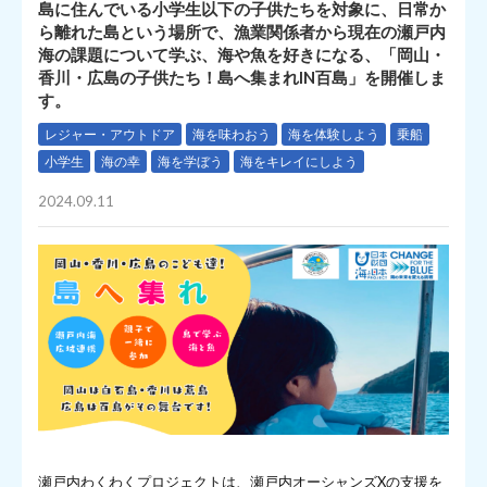
島に住んでいる小学生以下の子供たちを対象に、日常か
ら離れた島という場所で、漁業関係者から現在の瀬戸内
海の課題について学ぶ、海や魚を好きになる、「岡山・
香川・広島の子供たち！島へ集まれIN百島」を開催しま
す。
レジャー・アウトドア
海を味わおう
海を体験しよう
乗船
小学生
海の幸
海を学ぼう
海をキレイにしよう
2024.09.11
瀬戸内わくわくプロジェクトは、瀬戸内オーシャンズXの支援を