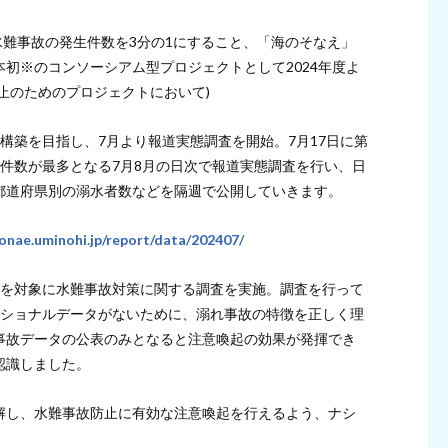
水難事故の発生件数を3分の1にすること、「海のそなえ」
初※のコンソーシアム型プロジェクトとして2024年度よ
止のためのプロジェクトにおいて)
構築を目指し、7月より報道実態調査を開始。7月17日に第
件数が最多となる7月8月の日次で報道実態調査を行い、日
都道府県別の溺水者数などを隔週で公開していきます。
onae.uminohi.jp/report/data/202407/
上を対象に水難事故対策に関する調査を実施。調査を行って
ナショナルデータがないために、溺れ事故の特徴を正しく理
事故データの公表のみとなると注意喚起の効果が発揮でき
認識しました。
解し、水難事故防止に有効な注意喚起を行えるよう、ナシ