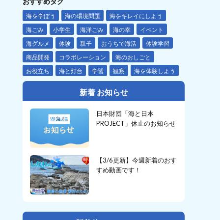
おすすめタグ
海を学ぼう
海の環境問題
海をキレイにしよう
海ごみ
小学生
海洋ごみ
海の幸
イベント
海グルメ
体験
親子
おうちで海活
体験学習
商品開発
コラボレーション
海のおしごと
お役立ち
海と灯台
学習
観察
海を体験しよう
新着 お知らせ
日本財団「海と日本
PROJECT」休止のお知らせ
【3/6更新】今週新着のおす
すめ動画です！