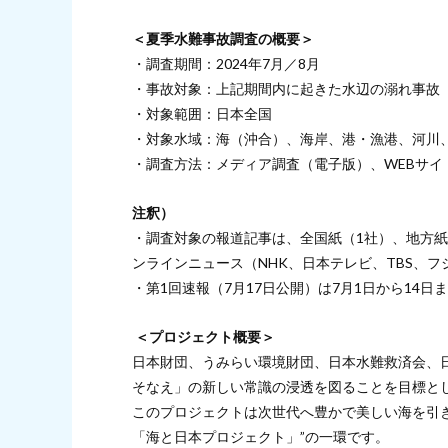
＜夏季水難事故調査の概要＞
・調査期間：2024年7月／8月
・事故対象：上記期間内に起きた水辺の溺れ事故
・対象範囲：日本全国
・対象水域：海（沖合）、海岸、港・漁港、河川
・調査方法：メディア調査（電子版）、WEBサイ
注釈）
・調査対象の報道記事は、全国紙（1社）、地方紙（
ンラインニュース（NHK、日本テレビ、TBS、
・第1回速報（7月17日公開）は7月1日から14
＜プロジェクト概要＞
日本財団、うみらい環境財団、日本水難救済会、
そなえ」の新しい常識の浸透を図ることを目標と
このプロジェクトは次世代へ豊かで美しい海を引
「海と日本プロジェクト」”の一環です。