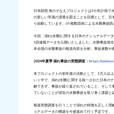
日本財団 海のそなえプロジェクトは3カ年計画で
の新しい常識の浸透を図ることを目標として、日本
り始動しています。(※複数団体による水難事故防
今回、溺れ(水難)に関する日本のナショナルデータ
1回速報データを公開いたしました。水難事故発生
本全国の水難事故の報道内容を分析。事故者数や
2024年夏季 溺れ事故の実態調査：
https://uminos
本プロジェクトの初年度の活動として、1万人以
いく中で、溺れ(水難)に関する統一された日本の
解できず、事故が繰り返されていること、そして
ていないことが現在の水難事故を取り巻く課題と
報道実態調査を行うことで溺れの特徴を正しく理
ョナルデータの構築を今後進めて行く予定です。