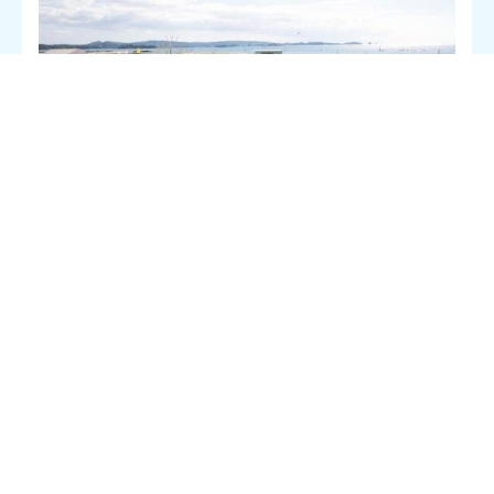
SHIOGORI CAMP実行委員会は、2023年9月16日（土）～9月
18日（月）にShiogori Camp 2023を開催いたします。
SHIOGORI CAMPは、かつて熊野詣において田辺の浜で行われて
いた穢れを払う儀式、「潮垢離の儀」に光を当て、扇ヶ浜におけ
る有意義な過ごし方を現代版の「SHIOGORI」と位置付け、
「SHIOGORI」の魅力を最大限発信するとともに、MADE BY
EVERYONEをコンセプトとして、扇ヶ浜の持つ魅力を最大限に引
き出し、海水浴シーズンを含めたスリーシーズンでの扇ヶ浜の利
用推進や、地方誘客、交流人口の拡大推進を目的として開催して
いるLOCALカルチャーイベントです。