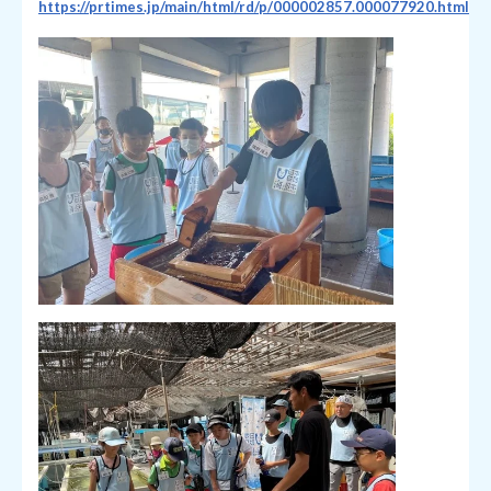
https://prtimes.jp/main/html/rd/p/000002857.000077920.html