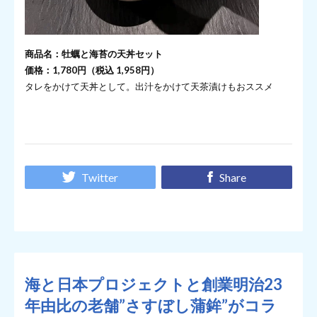
商品名：牡蠣と海苔の天丼セット
価格：1,780円（税込 1,958円）
タレをかけて天丼として。出汁をかけて天茶漬けもおススメ
Twitter
Share
海と日本プロジェクトと創業明治23
年由比の老舗”さすぼし蒲鉾”がコラ