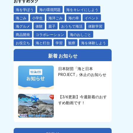
おすすめタグ
海を学ぼう
海の環境問題
海をキレイにしよう
海ごみ
小学生
海洋ごみ
海の幸
イベント
海グルメ
体験
親子
おうちで海活
体験学習
商品開発
コラボレーション
海のおしごと
お役立ち
海と灯台
学習
観察
海を体験しよう
新着 お知らせ
日本財団「海と日本
PROJECT」休止のお知らせ
【3/6更新】今週新着のおす
すめ動画です！