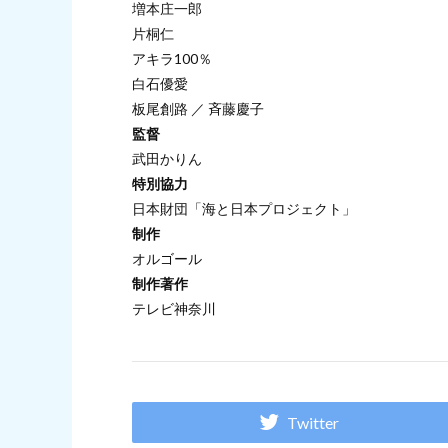
増本庄一郎
片桐仁
アキラ100％
白石優愛
板尾創路 ／ 斉藤慶子
監督
武田かりん
特別協力
日本財団「海と日本プロジェクト」
制作
オルゴール
制作著作
テレビ神奈川
Twitter