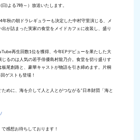
(日)よる7時～）放送いたします。
24年秋の朝ドラレギュラーも決定した中村守里演じる、メ
い出が詰まった実家の食堂をメイドカフェに改装し、盛り
ouTube再生回数1位を獲得、今年EPデビューを果たした大
演じるのは人気の若手俳優島村龍乃介。食堂を切り盛りす
は板尾創路と、豪華キャストが物語を引き締めます。片桐
各回ゲストも登場！
ぐために、海を介して人と人とがつながる“日本財団「海と
/
海メイド で感想お待ちしております！