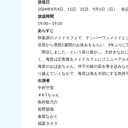
放送日
2024年8月4日、11日、25日、9月1日（日） 
放送時間
19:00～19:30
あらすじ
秋葉原のメイドカフェで、ナンバーワンメイドと
店長から突然1週間のお休みをもらい、3年ぶり
「閉店しました」という張り紙が…。大好きなお
く、海音は定食屋をメイドカフェにリニューアル
海音のおばあちゃん、洋子や妹の凪を巻き込みな
り越えていくなかで、海音は海を大切にする気持
出演者
中村守里
＃KTちゃん
島村龍乃介
前野朋哉
倉冨なおと
福冨タカラ