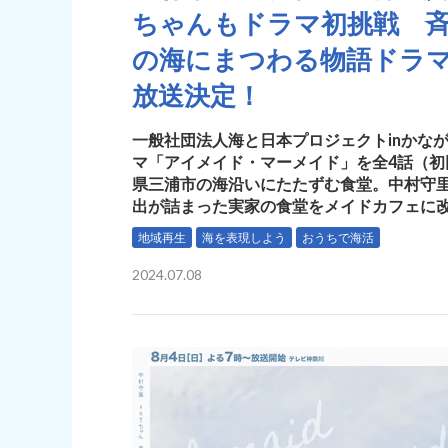
ちゃんもドラマ初挑戦 斉
の海にまつわる物語ドラ
放送決定！
一般社団法人海と日本プロジェクトinかな
マ「アイメイド・マーメイド」を全4話（初回
県三浦市の海沿いにたたずむ食堂。中村守
出が詰まった実家の食堂をメイドカフェに
地域再生
海を表現しよう
おうちで海活
2024.07.08