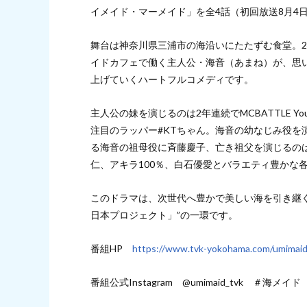
イメイド・マーメイド」を全4話（初回放送8月4日
舞台は神奈川県三浦市の海沿いにたたずむ食堂。
イドカフェで働く主人公・海音（あまね）が、思
上げていくハートフルコメディです。
主人公の妹を演じるのは2年連続でMCBATTLE Y
注目のラッパー#KTちゃん。海音の幼なじみ役を
る海音の祖母役に斉藤慶子、亡き祖父を演じるの
仁、アキラ100％、白石優愛とバラエティ豊かな
このドラマは、次世代へ豊かで美しい海を引き継
日本プロジェクト」”の一環です。
番組HP
https://www.tvk-yokohama.com/umimaid
番組公式Instagram @umimaid_tvk ＃