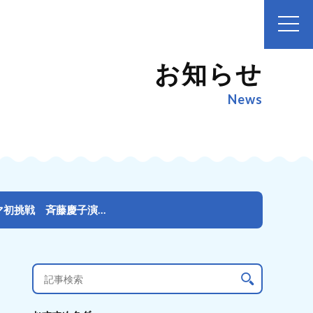
お知らせ
News
中村守里連続ドラマ初主演！注目の新世代ラッパー＃KTちゃんもドラマ初挑戦 斉藤慶子演じる祖母との家族...