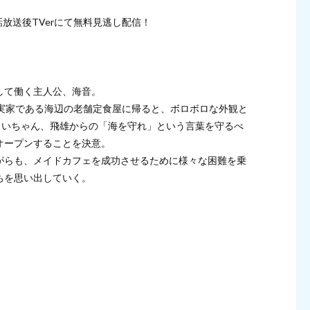
各話放送後TVerにて無料見逃し配信！
して働く主人公、海音。
に実家である海辺の老舗定食屋に帰ると、ボロボロな外観と
じいちゃん、飛雄からの「海を守れ」という言葉を守るべ
オープンすることを決意。
がらも、メイドカフェを成功させるために様々な困難を乗
ちを思い出していく。