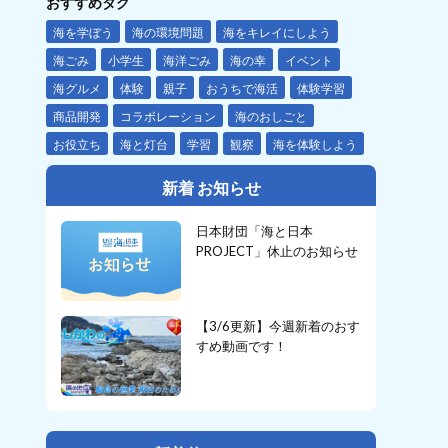
おすすめタグ
海を学ぼう
海の環境問題
海をキレイにしよう
海ごみ
小学生
海洋ごみ
海の幸
イベント
海グルメ
体験
親子
おうちで海活
体験学習
商品開発
コラボレーション
海のおしごと
お役立ち
海と灯台
学習
観察
海を体験しよう
新着 お知らせ
日本財団「海と日本
PROJECT」休止のお知らせ
【3/6更新】今週新着のおす
すめ動画です！