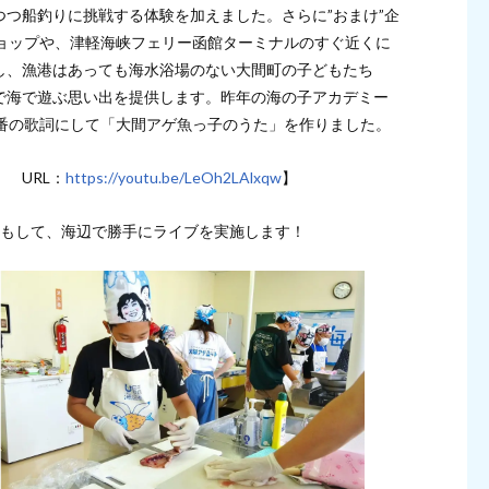
つ船釣りに挑戦する体験を加えました。さらに”おまけ”企
ショップや、津軽海峡フェリー函館ターミナルのすぐ近くに
し、漁港はあっても海水浴場のない大間町の子どもたち
で海で遊ぶ思い出を提供します。昨年の海の子アカデミー
2番の歌詞にして「大間アゲ魚っ子のうた」を作りました。
 URL：
https://youtu.be/LeOh2LAlxqw
】
けもして、海辺で勝手にライブを実施します！