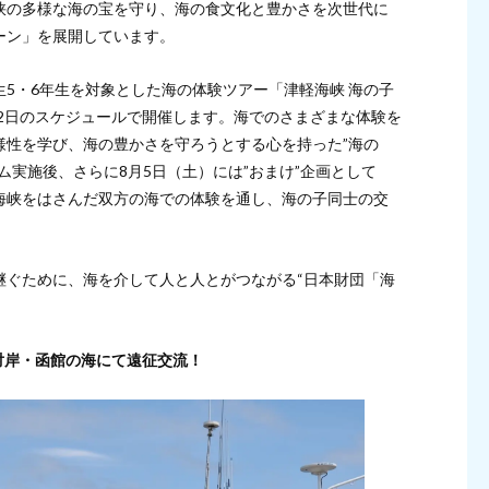
峡の多様な海の宝を守り、海の食文化と豊かさを次世代に
ーン」を展開しています。
5・6年生を対象とした海の体験ツアー「津軽海峡 海の子
泊2日のスケジュールで開催します。海でのさまざまな体験を
様性を学び、海の豊かさを守ろうとする心を持った”海の
ム実施後、さらに8月5日（土）には”おまけ”企画として
海峡をはさんだ双方の海での体験を通し、海の子同士の交
継ぐために、海を介して人と人とがつながる“日本財団「海
対岸・函館の海にて遠征交流！