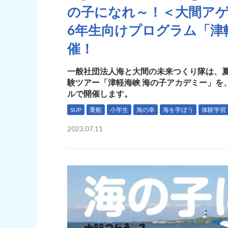
の子になれ～！＜大間アゲ
6年生向けプログラム「津
催！
一般社団法人海と大間の未来つくり隊は、夏
験ツアー「津軽海峡 海の子アカデミー」を、
ルで開催します。
SUP
乗船
小学生
海の幸
海を学ぼう
体験学習
2023.07.11