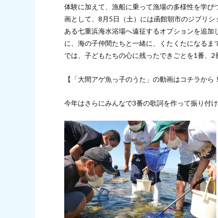
体験に加えて、漁船に乗って漁場の多様性を学びつ
画として、8月5日（土）には函館朝市のジブリ
ある七重浜海水浴場へ遠征するオプションを追加
に、海の子仲間たちと一緒に、くたくたになるま
では、子どもたちの心に残ったできごとを1番、
【「大間アゲ魚っ子のうた」の動画はコチラから！
今年はさらにみんなで3番の歌詞を作って振り付