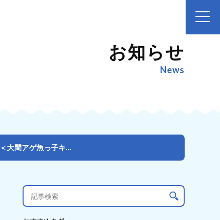
お知らせ
News
【参加者募集中】海を知って釣って食らって遊んで、海の子になれ～！＜大間アゲ魚っ子キャンペーン＞小学5...