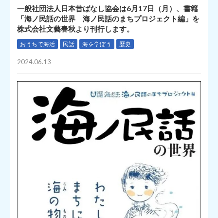
一般社団法人日本昔ばなし協会は6月17日（月）、書籍
「海ノ民話の世界 海ノ民話のまちプロジェクト編」を
株式会社文藝春秋より刊行します。
おうちで海活
民話
海を学ぼう
歴史
2024.06.13