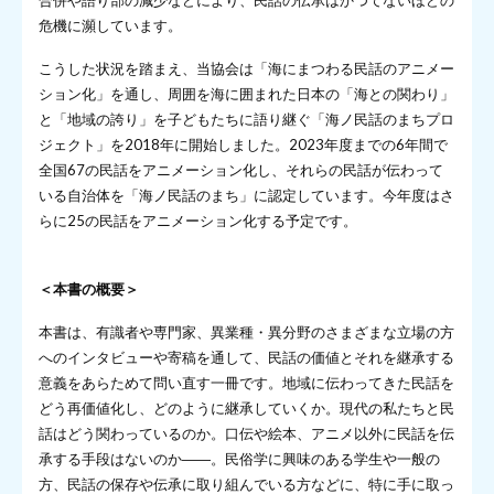
合併や語り部の減少などにより、民話の伝承はかつてないほどの
危機に瀕しています。
こうした状況を踏まえ、当協会は「海にまつわる民話のアニメー
ション化」を通し、周囲を海に囲まれた日本の「海との関わり」
と「地域の誇り」を子どもたちに語り継ぐ「海ノ民話のまちプロ
ジェクト」を2018年に開始しました。2023年度までの6年間で
全国67の民話をアニメーション化し、それらの民話が伝わって
いる自治体を「海ノ民話のまち」に認定しています。今年度はさ
らに25の民話をアニメーション化する予定です。
＜本書の概要＞
本書は、有識者や専門家、異業種・異分野のさまざまな立場の方
へのインタビューや寄稿を通して、民話の価値とそれを継承する
意義をあらためて問い直す一冊です。地域に伝わってきた民話を
どう再価値化し、どのように継承していくか。現代の私たちと民
話はどう関わっているのか。口伝や絵本、アニメ以外に民話を伝
承する手段はないのか――。民俗学に興味のある学生や一般の
方、民話の保存や伝承に取り組んでいる方などに、特に手に取っ