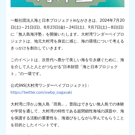
一般社団法人海と日本プロジェクトinながさきは、2024年7月20
日(土)～21日(日)、8月23日(金)～24日(土)、9月7日(土)～8日(日)
に「無人島海洋塾」を開催いたします。大村湾ワンダーベイプロ
ジェクトは、地元大村湾を身近に感じ、海の環境について考える
きっかけを創出していきます。
このイベントは、次世代へ豊かで美しい海を引き継ぐために、海
を介して人と人とがつながる“日本財団「海と日本プロジェク
ト」”の一環です。
公式SNS(大村湾ワンダーベイプロジェクト)：
https://twitter.com/owbp_nagasaki
大村湾に浮かぶ無人島「田島」。普段はできない無人島での体験
や学習を通して、大村湾の特性である超閉鎖性海域の課題や、海
を保護する活動の重要性を、海遊びをしながら学んでもらうこと
を目的としたイベントです。