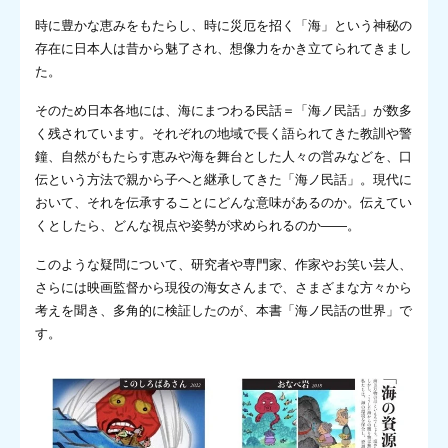
時に豊かな恵みをもたらし、時に災厄を招く「海」という神秘の
存在に日本人は昔から魅了され、想像力をかき立てられてきまし
た。
そのため日本各地には、海にまつわる民話＝「海ノ民話」が数多
く残されています。それぞれの地域で長く語られてきた教訓や警
鐘、自然がもたらす恵みや海を舞台とした人々の営みなどを、口
伝という方法で親から子へと継承してきた「海ノ民話」。現代に
おいて、それを伝承することにどんな意味があるのか。伝えてい
くとしたら、どんな視点や姿勢が求められるのか――。
このような疑問について、研究者や専門家、作家やお笑い芸人、
さらには映画監督から現役の海女さんまで、さまざまな方々から
考えを聞き、多角的に検証したのが、本書「海ノ民話の世界」で
す。