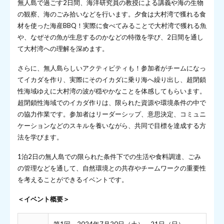
無人島で過ごす2日間、海洋研究員の教授による講義や海の生物
の観察、海のごみ拾いなどを行います。夕食は大村湾で獲れる食
材を使った海産BBQ！実際に食べてみることで大村湾で獲れる魚
や、なぜその魚が生息するのかなどの特徴を学び、2日間を通し
て大村湾への理解を深めます。
さらに、無人島らしいアクティビティも！参加者がチームになっ
てイカダを作り、実際にそのイカダに乗り海へ繰り出し、超閉鎖
性海域ゆえに大村湾の波が穏やかなことを体感してもらいます。
超閉鎖性海域でのイカダ作りは、限られた資源や環境条件の中で
の協力作業です。参加者はリーダーシップ、意思決定、コミュニ
ケーションなどのスキルを養いながら、共同で目標を達成する方
法を学びます。
1泊2日の無人島での限られた条件下での生活や食料調達、ごみ
の管理などを通して、自然環境との共存やチームワークの重要性
を考えることができるイベントです。
＜イベント概要＞