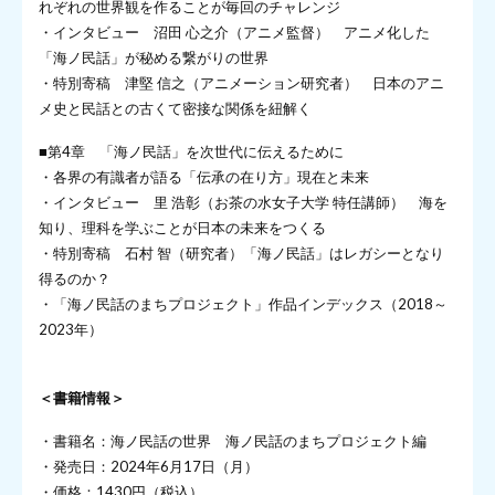
れぞれの世界観を作ることが毎回のチャレンジ
・インタビュー 沼田 心之介（アニメ監督） アニメ化した
「海ノ民話」が秘める繋がりの世界
・特別寄稿 津堅 信之（アニメーション研究者） 日本のアニ
メ史と民話との古くて密接な関係を紐解く
■第4章 「海ノ民話」を次世代に伝えるために
・各界の有識者が語る「伝承の在り方」現在と未来
・インタビュー 里 浩彰（お茶の水女子大学 特任講師） 海を
知り、理科を学ぶことが日本の未来をつくる
・特別寄稿 石村 智（研究者）「海ノ民話」はレガシーとなり
得るのか？
・「海ノ民話のまちプロジェクト」作品インデックス（2018～
2023年）
＜書籍情報＞
・書籍名：海ノ民話の世界 海ノ民話のまちプロジェクト編
・発売日：2024年6月17日（月）
・価格：1430円（税込）