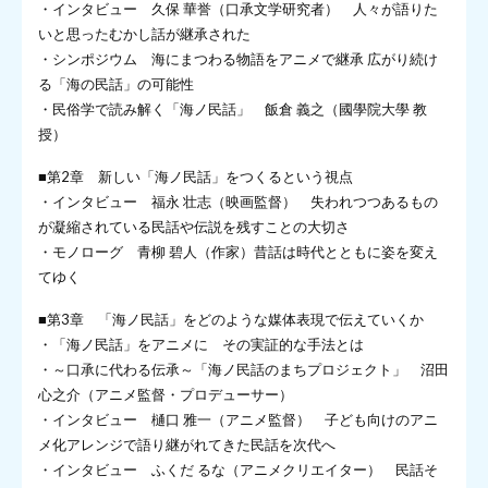
・インタビュー 久保 華誉（口承文学研究者） 人々が語りた
いと思ったむかし話が継承された
・シンポジウム 海にまつわる物語をアニメで継承 広がり続け
る「海の民話」の可能性
・民俗学で読み解く「海ノ民話」 飯倉 義之（國學院大學 教
授）
■第2章 新しい「海ノ民話」をつくるという視点
・インタビュー 福永 壮志（映画監督） 失われつつあるもの
が凝縮されている民話や伝説を残すことの大切さ
・モノローグ 青柳 碧人（作家）昔話は時代とともに姿を変え
てゆく
■第3章 「海ノ民話」をどのような媒体表現で伝えていくか
・「海ノ民話」をアニメに その実証的な手法とは
・～口承に代わる伝承～「海ノ民話のまちプロジェクト」 沼田
心之介（アニメ監督・プロデューサー）
・インタビュー 樋口 雅一（アニメ監督） 子ども向けのアニ
メ化アレンジで語り継がれてきた民話を次代へ
・インタビュー ふくだ るな（アニメクリエイター） 民話そ