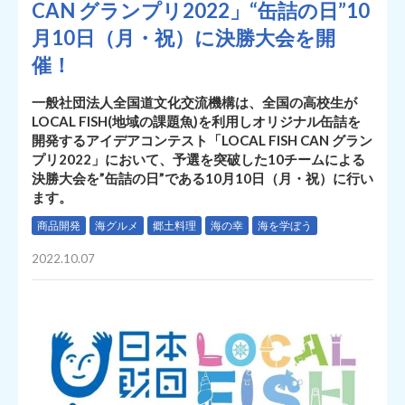
CAN グランプリ2022」“缶詰の日”10
月10日（月・祝）に決勝大会を開
催！
一般社団法人全国道文化交流機構は、全国の高校生が
LOCAL FISH(地域の課題魚)を利用しオリジナル缶詰を
開発するアイデアコンテスト「LOCAL FISH CAN グラン
プリ2022」において、予選を突破した10チームによる
決勝大会を”缶詰の日”である10月10日（月・祝）に行い
ます。
商品開発
海グルメ
郷土料理
海の幸
海を学ぼう
2022.10.07