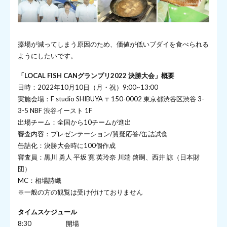
藻場が減ってしまう原因のため、価値が低いブダイを食べられる
ようにしたいです。
「LOCAL FISH CANグランプリ2022 決勝大会」概要
日時：2022年10月10日（月・祝）9:00~13:00
実施会場：F studio SHIBUYA 〒150-0002 東京都渋谷区渋谷 3-
3-5 NBF 渋谷イースト 1F
出場チーム：全国から10チームが進出
審査内容：プレゼンテーション/質疑応答/缶詰試食
缶詰化：決勝大会時に100個作成
審査員：黒川 勇人 平坂 寛 英玲奈 川端 啓嗣、西井 諒（日本財
団）
MC：相場詩織
※一般の方の観覧は受け付けておりません
タイムスケジュール
8:30 開場