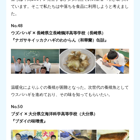
ています。そこで私たちは中落ちを食品に利用しようと考えまし
た。
No.48
ウズバハギ ✕ 長崎県立長崎鶴洋高等学校（長崎県）
『ナガサキイッカクハギのわからん（和華蘭）缶詰』
温暖化によりふぐの養殖が困難となった。次世代の養殖魚として
ウスバハギを進めており、その味を知ってもらいたい。
No.50
ブダイ ✕ 大分県立海洋科学高等学校（大分県）
『ブダイの味噌煮』