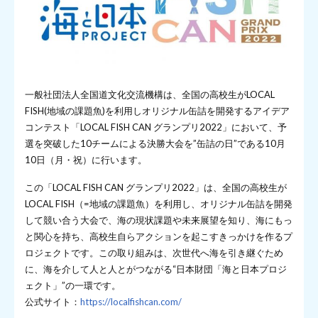
一般社団法人全国道文化交流機構は、全国の高校生がLOCAL
FISH(地域の課題魚)を利用しオリジナル缶詰を開発するアイデア
コンテスト「LOCAL FISH CAN グランプリ2022」において、予
選を突破した10チームによる決勝大会を”缶詰の日”である10月
10日（月・祝）に行います。
この「LOCAL FISH CAN グランプリ2022」は、全国の高校生が
LOCAL FISH（=地域の課題魚）を利用し、オリジナル缶詰を開発
して競い合う大会で、海の現状課題や未来展望を知り、海にもっ
と関心を持ち、高校生自らアクションを起こすきっかけを作るプ
ロジェクトです。この取り組みは、次世代へ海を引き継ぐため
に、海を介して人と人とがつながる“日本財団「海と日本プロジ
ェクト」”の一環です。
公式サイト：
https://localfishcan.com/