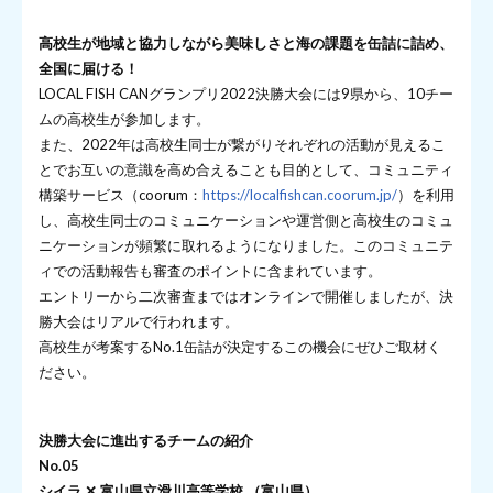
高校生が地域と協力しながら美味しさと海の課題を缶詰に詰め、
全国に届ける！
LOCAL FISH CANグランプリ2022決勝大会には9県から、10チー
ムの高校生が参加します。
また、2022年は高校生同士が繋がりそれぞれの活動が見えるこ
とでお互いの意識を高め合えることも目的として、コミュニティ
構築サービス（coorum：
https://localfishcan.coorum.jp/
）を利用
し、高校生同士のコミュニケーションや運営側と高校生のコミュ
ニケーションが頻繁に取れるようになりました。このコミュニテ
ィでの活動報告も審査のポイントに含まれています。
エントリーから二次審査まではオンラインで開催しましたが、決
勝大会はリアルで行われます。
高校生が考案するNo.1缶詰が決定するこの機会にぜひご取材く
ださい。
決勝大会に進出するチームの紹介
No.05
シイラ ✕ 富山県立滑川高等学校 （富山県）