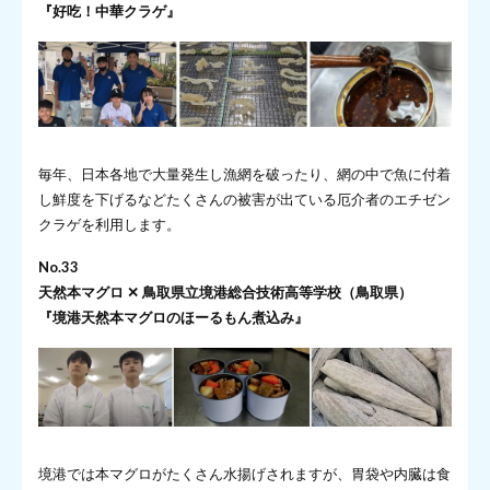
『好吃！中華クラゲ』
毎年、日本各地で大量発生し漁網を破ったり、網の中で魚に付着
し鮮度を下げるなどたくさんの被害が出ている厄介者のエチゼン
クラゲを利用します。
No.33
天然本マグロ ✕ 鳥取県立境港総合技術高等学校（鳥取県）
『境港天然本マグロのほーるもん煮込み』
境港では本マグロがたくさん水揚げされますが、胃袋や内臓は食