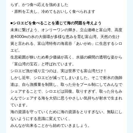
らず、かつ食べ応えを強めました
・原料を工夫し、冷めてもおいしく食べられます
■シロエビを食べることを通じて海の問題を考えよう
未来に繋げよう、オンリーワンの輝き。立山連峰と富山湾、高度
差4000mの水の大循環が多様な恵みを育む富山湾。天然の生け
簀と言われる、富山湾特有の海底谷「あいがめ」に生息するシロ
エビ。
生息範囲が狭いため希少価値が高く、水揚の瞬間の透明な姿から
「富山湾の宝石」と呼ばれています。
シロエビ漁が成り立つのは、実は世界でも富山湾だけ！
しかし近年、シロエビが減ってしまいました。そこで射水の漁師
達は、自ら漁獲量を制限し、取った分をプール制にしてみんなで
シェアすることで、シロエビは回復。取りすぎず、取った分もみ
んなでシェアする海を大切に思うやさしい気持ちが射水で生まれ
ています。
海の資源を守っていくために海の資源をとりすぎない、無駄にし
ないようにする意識に変えていく、
みんなが出来ることから始めていきましょう。