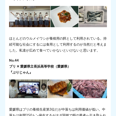
ほとんどのウルメイワシが養殖用の餌として利用されている。持
続可能な社会にするには食用として利用するのが当然だと考えま
した。私達が広めて食べていかないといけないと思います。
No.44
ブリ ✕ 愛媛県立長浜高等学校（愛媛県）
『ぶりじゃん』
愛媛県はブリの養殖生産第3位だが中落ちは利用価値が低い。中
落ちは年間250トン発生するがタダ同然で餌の業者へ引き取られ