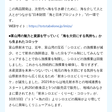
この商品開発は、次世代へ海を引き継ぐために、海を介して人と
人とがつながる“日本財団「海と日本プロジェクト」”の一環で
す。
WEBサイト：
https://tototabelone.jp/imizu/
■富山湾の魅力と資源を守っていく「海を大切にする気持ち」か
ら生まれたコロッケ
富山県射水では、近年、富山湾の宝石「シロエビ」の漁獲量が減
少。そこで射水の漁師達は、取った分をプール制にしてみんなで
シェアすることで自ら漁獲量を制限し、シロエビの漁獲量は回復
しました。 これからも持続的に漁獲量を確保し、取りすぎず、
水産資源を未来へつないでいく地元の海を大切にする気持ちを富
山県射水市から広く伝えるため「射水シロエビくりーむコロッ
ケ」が誕生しました。2021年からは地元射水市との地域連携を
スタートし約20の飲食店と5つの販売店で販売し、地域のみなさ
まに愛されてきた『射水シロエビ・くりーむ・コロッケ』が、
10月10日（”トト”＝魚の日）よりシロエビの風味がより増して
さらに美味しくリニューアルします。