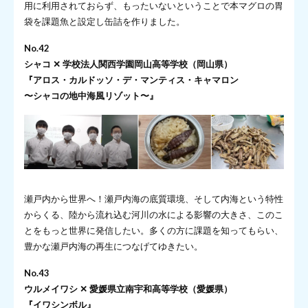
用に利用されておらず、もったいないということで本マグロの胃
袋を課題魚と設定し缶詰を作りました。
No.42
シャコ ✕ 学校法人関西学園岡山高等学校（岡山県）
『アロス・カルドッソ・デ・マンティス・キャマロン
〜シャコの地中海風リゾット〜』
瀬戸内から世界へ！瀬戸内海の底質環境、そして内海という特性
からくる、陸から流れ込む河川の水による影響の大きさ、このこ
とをもっと世界に発信したい。多くの方に課題を知ってもらい、
豊かな瀬戸内海の再生につなげてゆきたい。
No.43
ウルメイワシ ✕ 愛媛県立南宇和高等学校（愛媛県）
『イワシンボル』