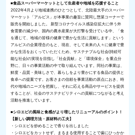
■食品スーパーマーケットとして生産者や地域を応援すること
2022年4月より地域連携のひとつとして、北陸最大手のスーパー
マーケット「アルビス」が本事業の趣旨に賛同し惣菜コーナーで
販売を開始しました。 新型コロナウイルス感染症拡大に伴う外
食需要の減少や、国内の農水産業が大打撃を受けている中、「食
を通じて、地域の皆様の健康で豊かな生活に貢献します」という
アルビスの企業理念のもと、現在、そして未来の人々に健康で豊
かな生活をおくっていただくため、サステナブルな社会(持続可
能な社会)の実現を目指し「社会貢献」と「環境保全」を重点分
野に、日々の事業活動の中で取り組んでいます。同社の事業は、
鮮度・品質・美味しさで、暮らしをより豊かにする食品の提供と
食卓への提案です。お客さまの信頼を事業活動の原点におき、時
代や地域のニーズを把握し、それに応える商品やサービスを提供
することが、社会のサステナビリティへの貢献につながると考え
活動を推進しています。
■シロエビの風味と食感がより増したリニューアルのポイント！
【新しい調理方法・原材料の工夫】
・シロエビを炒めることで香りを出しました
・シロエビをカットせず、まるまる使用することで歯にひっかか