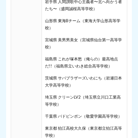
岩手県 人間讃歌中心主義者〜北へ向かう者
たち〜（盛岡誠桜高等学校）
山形県 東海Bチーム（東海大学山形高等学
校）
宮城県 美男男美女（宮城県仙台第一高等学
校）
福島県 これが塚本愁（俺らの）最高地点
だ!!（福島県立いわき総合高等学校）
茨城県 サバブラザーズいわにち（岩瀬日本
大学高等学校）
埼玉県 クリーンLV2（埼玉県立川口工業高
等学校）
千葉県 バドピンポン（敬愛学園高等学校）
東京都 狛江高校大久保（東京都立狛江高等
学校）