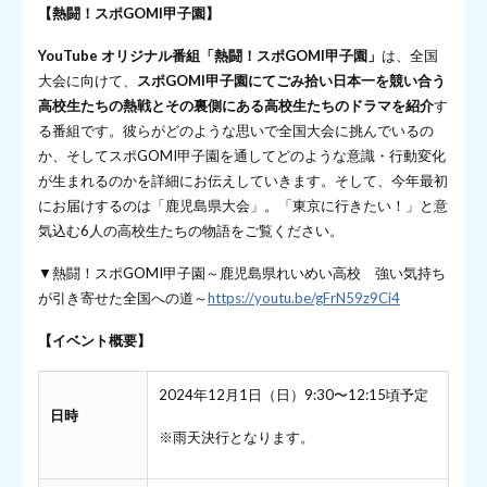
【熱闘！スポGOMI甲子園】
YouTube オリジナル番組「熱闘！スポGOMI甲子園」
は、全国
大会に向けて、
スポGOMI甲子園にてごみ拾い日本一を競い合う
高校生たちの熱戦とその裏側にある高校生たちのドラマを紹介
す
る番組です。彼らがどのような思いで全国大会に挑んでいるの
か、そしてスポGOMI甲子園を通してどのような意識・行動変化
が生まれるのかを詳細にお伝えしていきます。そして、今年最初
にお届けするのは「鹿児島県大会」。「東京に行きたい！」と意
気込む6人の高校生たちの物語をご覧ください。
▼熱闘！スポGOMI甲子園～鹿児島県れいめい高校 強い気持ち
が引き寄せた全国への道～
https://youtu.be/gFrN59z9Ci4
【イベント概要】
2024年12月1日（日）9:30〜12:15頃予定
日時
※雨天決行となります。