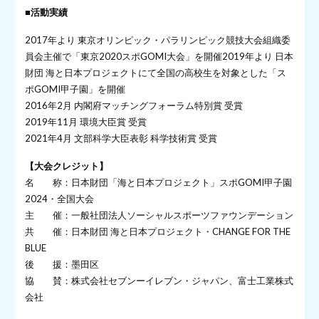
■活動実績
2017年より 東京オリンピック・パラリンピック競技大会組織委
員会主催で「東京2020スポGOMI大会」を開催2019年より 日本
財団 海と日本プロジェクトにて全国の高校生を対象とした「ス
ポGOMI甲子園」を開催
2016年2月 内閣府マッチングフォーラム特別賞 受賞
2019年11月 環境大臣賞 受賞
2021年4月 文部科学大臣表彰 科学技術賞 受賞
【大会クレジット】
名 称：日本財団「海と日本プロジェクト」スポGOMI甲子園
2024・全国大会
主 催：一般社団法人ソーシャルスポーツファウンデーション
共 催：日本財団 海と日本プロジェクト・CHANGE FOR THE
BLUE
後 援：墨田区
協 賛：株式会社セブンーイレブン・ジャパン、富士工業株式
会社