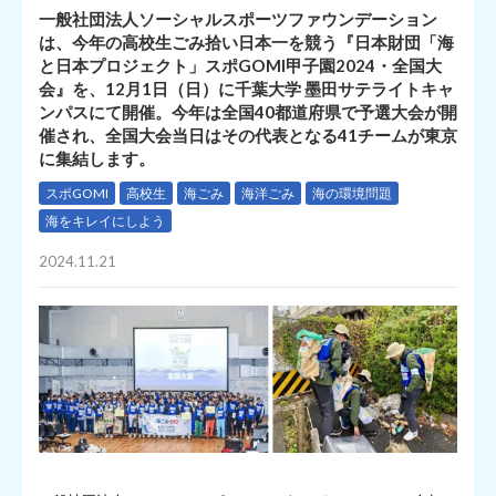
一般社団法人ソーシャルスポーツファウンデーション
は、今年の高校生ごみ拾い日本一を競う『日本財団「海
と日本プロジェクト」スポGOMI甲子園2024・全国大
会』を、12月1日（日）に千葉大学 墨田サテライトキャ
ンパスにて開催。今年は全国40都道府県で予選大会が開
催され、全国大会当日はその代表となる41チームが東京
に集結します。
スポGOMI
高校生
海ごみ
海洋ごみ
海の環境問題
海をキレイにしよう
2024.11.21