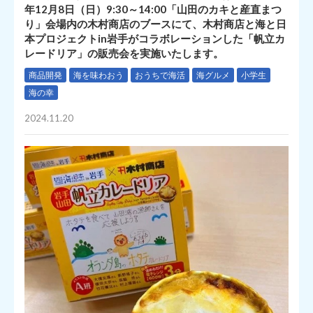
年12月8日（日）9:30～14:00「山田のカキと産直まつ
り」会場内の木村商店のブースにて、木村商店と海と日
本プロジェクトin岩手がコラボレーションした「帆立カ
レードリア」の販売会を実施いたします。
商品開発
海を味わおう
おうちで海活
海グルメ
小学生
海の幸
2024.11.20