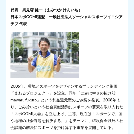
代表 馬見塚 健一（まみつか けんいち）
日本スポGOMI連盟 一般社団法人ソーシャルスポーツイニシア
チブ 代表
2006年、環境とスポーツをデザインするブランディング集団
「まわるプロジェクト」を設立。同年「ごみは幸せの抜け殻
mawaru fukuro」という利益還元型のごみ袋を発表。2008年よ
り、ごみ拾いという社会貢献活動にスポーツの要素を取り入れた
「スポGOMI大会」を立ち上げ、主導。現在は「スポーツで、国
や地域の社会課題を解決する。」をテーマに、環境保全以外の社
会課題の解決にスポーツを掛け算する事業を展開している。