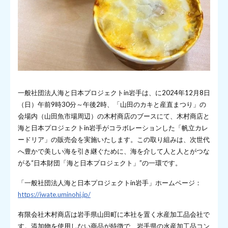
一般社団法人海と日本プロジェクトin岩手は、に2024年12月8日
（日）午前9時30分～午後2時、「山田のカキと産直まつり」の
会場内（山田魚市場周辺）の木村商店のブースにて、木村商店と
海と日本プロジェクトin岩手がコラボレーションした「帆立カレ
ードリア」の販売会を実施いたします。この取り組みは、次世代
へ豊かで美しい海を引き継ぐために、海を介して人と人とがつな
がる“日本財団「海と日本プロジェクト」”の一環です。
「一般社団法人海と日本プロジェクトin岩手」ホームページ：
https://iwate.uminohi.jp/
有限会社木村商店は岩手県山田町に本社を置く水産加工品会社で
す。添加物を使用しない商品が特徴で、岩手県の水産加工品コン