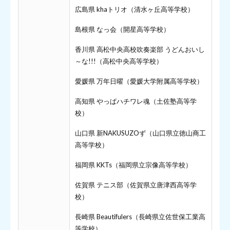
広島県 khaトリオ（清水ヶ丘高等学校）
島根県 なっ会（開星高等学校）
香川県 高松中央高校吹奏楽部 うどんおいし
～な!!!（高松中央高等学校）
愛媛県 万年日曜（愛媛大学附属高等学校）
高知県 やっぱハチワレ魂（土佐塾高等学
校）
山口県 新NAKUSUZOず（山口県立徳山商工
高等学校）
福岡県 KKTs（福岡県立宗像高等学校）
佐賀県 テニス部（佐賀県立唐津西高等学
校）
長崎県 Beautifulers（長崎県立佐世保工業高
等学校）