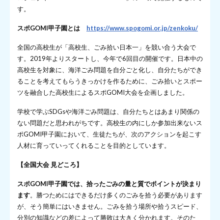
す。
スポGOMI甲子園とは
https://www.spogomi.or.jp/zenkoku/
全国の高校生が「高校生、ごみ拾い日本一」を競い合う大会で
す。2019年よりスタートし、今年で6回目の開催です。日本中の
高校生を対象に、海洋ごみ問題を自分ごと化し、自分たちができ
ることを考えてもらうきっかけを作るために、ごみ拾いとスポー
ツを融合した高校生によるスポGOMI大会を企画しました。
学校で学ぶSDGsや海洋ごみ問題は、自分たちとはあまり関係の
ない問題だと思われがちです。高校生の内にしか参加出来ないス
ポGOMI甲子園において、生徒たちが、次のアクションを起こす
人材に育っていってくれることを目的としています。
【全国大会 見どころ】
スポGOMI甲子園では、拾ったごみの量と質でポイントが決まり
ます
。勝つためにはできるだけ多くのごみを拾う必要があります
が、そう簡単にはいきません。ごみを拾う場所や拾うスピード、
分別の知識などの差によって勝敗は大きく分かれます。そのた