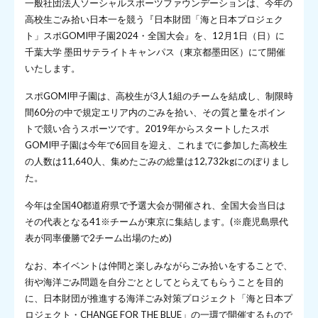
一般社団法人ソーシャルスポーツファウンデーションは、今年の
高校生ごみ拾い日本一を競う『日本財団「海と日本プロジェク
ト」スポGOMI甲子園2024・全国大会』を、12月1日（日）に
千葉大学 墨田サテライトキャンパス（東京都墨田区）にて開催
いたします。
スポGOMI甲子園は、高校生が3人1組のチームを結成し、制限時
間60分の中で規定エリア内のごみを拾い、その質と量をポイン
トで競い合うスポーツです。2019年からスタートしたスポ
GOMI甲子園は今年で6回目を迎え、これまでに参加した高校生
の人数は11,640人、集めたごみの総量は12,732kgにのぼりまし
た。
今年は全国40都道府県で予選大会が開催され、全国大会当日は
その代表となる41※チームが東京に集結します。(※鹿児島県代
表が同率優勝で2チーム出場のため)
なお、本イベントは仲間と楽しみながらごみ拾いをすることで、
街や海洋ごみ問題を自分ごととしてとらえてもらうことを目的
に、日本財団が推進する海洋ごみ対策プロジェクト「海と日本プ
ロジェクト・CHANGE FOR THE BLUE」の一環で開催するもので