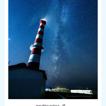
masahiro notoya 様