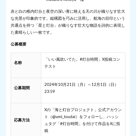
赤と白の稚内灯台と夜空の深い青に映える天の川が織りなす壮大
な光景が印象的です。縦構図を巧みに活用し、航海の目印という
共通点を持つ「星と灯台」が織りなす壮大な物語を詩的に表現し
た素晴らしい一枚です。
公募概要
「いい風吹いてた。#灯台時間」X投稿コン
名称
テスト
2024年10月21日（月）～12月1日（日）
公募期間
23:59
Xの「海と灯台プロジェクト」公式アカウン
ト（@umi_toudai）をフォローし、ハッシ
応募方法
ュタグ「#灯台時間」を付けて作品をXに投
稿