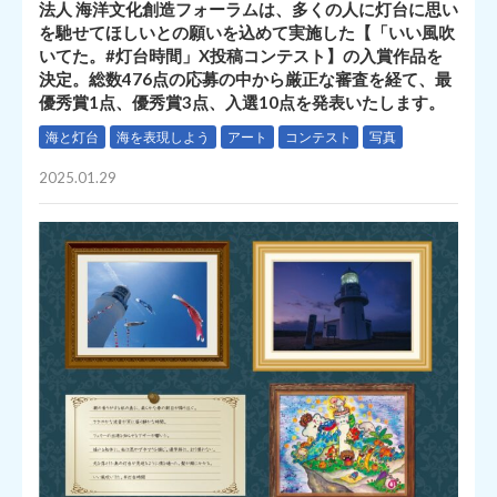
法人 海洋文化創造フォーラムは、多くの人に灯台に思い
を馳せてほしいとの願いを込めて実施した【「いい風吹
いてた。#灯台時間」X投稿コンテスト】の入賞作品を
決定。総数476点の応募の中から厳正な審査を経て、最
優秀賞1点、優秀賞3点、入選10点を発表いたします。
海と灯台
海を表現しよう
アート
コンテスト
写真
2025.01.29