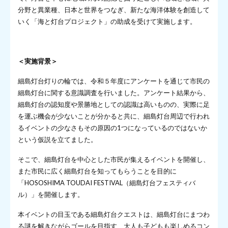
分野と異業種、⽇本と世界をつなぎ、新たな海洋体験を創造して
いく「海と灯台プロジェクト」の助成を受けて実施します。
＜実施背景＞
細島灯台灯りの輪では、令和５年度にアンケートを通じて市民の
細島灯台に関する意識調査を行いました。アンケート結果から、
細島灯台の認知度や景勝地としての認識は高いものの、実際に足
を運ぶ機会が少ないことが分かると共に、細島灯台周辺で行われ
るイベントの少なさもその原因の1つになっているのではないか
という仮説を立てました。
そこで、細島灯台を中心とした市民が集えるイベントを開催し、
また市民に広く細島灯台を知ってもらうことを目的に
「HOSOSHIMA TOUDAI FESTIVAL（細島灯台フェスティバ
ル）」を開催します。
本イベントの目玉である細島灯台クエストは、細島灯台にまつわ
る謎を解きながらゴールを目指す、大人も子どもも楽しめるコン