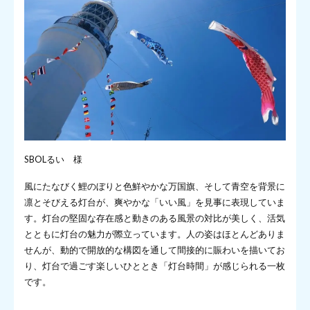
SBOLるい 様
風にたなびく鯉のぼりと色鮮やかな万国旗、そして青空を背景に
凛とそびえる灯台が、爽やかな「いい風」を見事に表現していま
す。灯台の堅固な存在感と動きのある風景の対比が美しく、活気
とともに灯台の魅力が際立っています。人の姿はほとんどありま
せんが、動的で開放的な構図を通して間接的に賑わいを描いてお
り、灯台で過ごす楽しいひととき「灯台時間」が感じられる一枚
です。