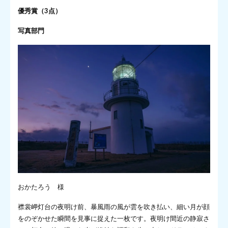
優秀賞（3点）
写真部門
おかたろう 様
襟裳岬灯台の夜明け前、暴風雨の風が雲を吹き払い、細い月が顔
をのぞかせた瞬間を見事に捉えた一枚です。夜明け間近の静寂さ