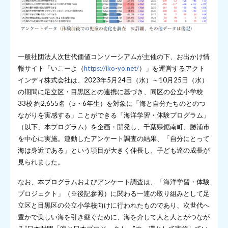
一般社団法人次世代価値コンソーシアムが主催の下、お出かけ情
報サイト「いこーよ（
https://iko-yo.net/
）」を運営するアクト
インディ株式会社は、2023年5月24日（水）～10月25日（水）
の期間に足立区・目黒区との連携に基づき、同区の公立小学校
33校 約2,655名（5・6年生）を対象に「海と自分たちのとのつ
ながりを実感する」ことができる「海洋学習・体験プログラム」
（以下、本プログラム）を企画・開発し、千葉県鋸南町、勝浦市
を中心に実施。連動したアンケート調査の結果、「自分にとって
海は身近である」という項目が大きく伸長し、子ども達の成長が
見られました。
なお、本プログラムおよびアンケート調査は、「海洋学習・体験
プロジェクト」（※後記参照）に関わる一連の取り組みとして足
立区と目黒区の公立小学校向けに行われたものであり、次世代へ
豊かで美しい海を引き継ぐために、海を介して人と人とがつなが