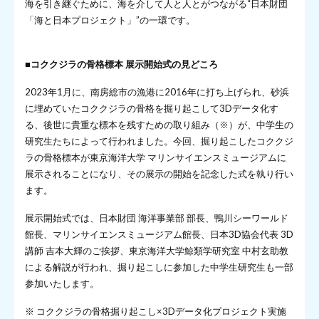
海を引き継ぐために、海を介して人と人とがつながる“日本財団
「海と日本プロジェクト」”の一環です。
■コククジラの骨格標本 展示開始式の見どころ
2023年1月に、南房総市の漁港に2016年に打ち上げられ、砂浜
に埋めていたコククジラの骨格を掘り起こして3Dデータ化す
る、後世に貴重な標本を残すための取り組み（※）が、中学生の
研究生たちによって行われました。今回、掘り起こしたコククジ
ラの骨格標本が東京海洋大学 マリンサイエンスミュージアムに
展示されることになり、その展示の開始を記念した式を執り行い
ます。
展示開始式では、日本財団 海洋事業部 部長、鴨川シーワールド
館長、マリンサイエンスミュージアム館長、日本3D協会代表 3D
講師 吉本大輝のご挨拶、東京海洋大学鯨類学研究室 中村玄助教
による解説が行われ、掘り起こしに参加した中学生研究生も一部
参加いたします。
※ コククジラの骨格掘り起こし×3Dデータ化プロジェクト実施