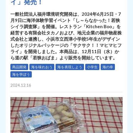
イ」発売！
一般社団法人福井環境研究開発は、2024年6月25日・7
月9日に海洋体験学習イベント「し～らなかった！若狭
シイラ調査隊」を開催。レストラン「Kitchen Boo」を
経営する有限会社タカノおよび、地元企業の福井物産株
式会社と連携し、小浜市立西津小学校5年生がデザイン
したオリジナルパッケージの「サクサク！！マヒマヒフ
ライ」を開発しました。本商品は、12月11日（水）か
ら道の駅「若狭おばま」より販売を開始しています。
商品開発
海を味わおう
海を表現しよう
小学生
海の幸
海を学ぼう
2024.12.16