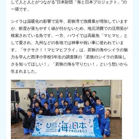
して人と人とがつながる“日本財団「海と日本プロジェクト」”の
一環です。
シイラは温暖化の影響で近年、若狭湾で漁獲量が増加しています
が、鮮度が落ちやすく値が付かないため、地元消費での活用策が
模索されている魚です。一方、ハワイでは高級魚「マヒマヒ」と
して愛され、九州などの各地では神事や祝い事に使われていま
す。「サクサク！！マヒマヒフライ」は、若狭の海やシイラの魅
力を学んだ西津小学校5年生の調査隊の「若狭のシイラの美味し
さを知ってほしい！」「若狭の海を守りたい！」という想いから
生まれました。