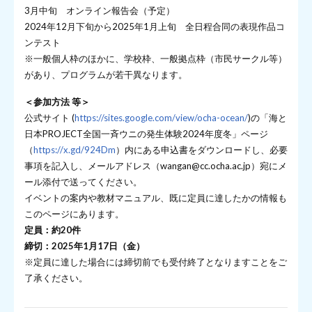
3月中旬 オンライン報告会（予定）
2024年12月下旬から2025年1月上旬 全日程合同の表現作品コ
ンテスト
※一般個人枠のほかに、学校枠、一般拠点枠（市民サークル等）
があり、プログラムが若干異なります。
＜参加方法 等＞
公式サイト (
https://sites.google.com/view/ocha-ocean/
)の「海と
日本PROJECT全国一斉ウニの発生体験2024年度冬」ページ
（
https://x.gd/924Dm
）内にある申込書をダウンロードし、必要
事項を記入し、メールアドレス（wangan@cc.ocha.ac.jp）宛にメ
ール添付で送ってください。
イベントの案内や教材マニュアル、既に定員に達したかの情報も
このページにあります。
定員：約20件
締切：2025年1月17日（金）
※定員に達した場合には締切前でも受付終了となりますことをご
了承ください。