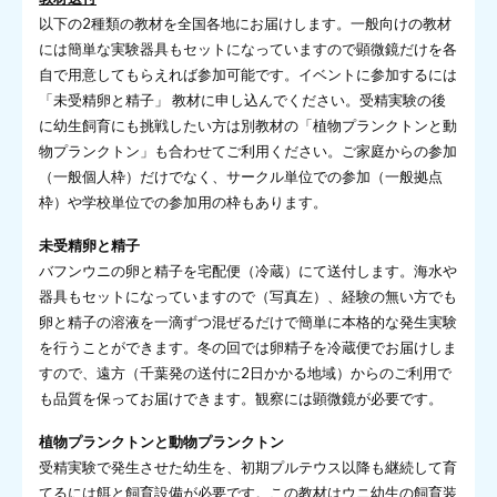
以下の2種類の教材を全国各地にお届けします。一般向けの教材
には簡単な実験器具もセットになっていますので顕微鏡だけを各
自で用意してもらえれば参加可能です。イベントに参加するには
「未受精卵と精子」 教材に申し込んでください。受精実験の後
に幼生飼育にも挑戦したい方は別教材の「植物プランクトンと動
物プランクトン」も合わせてご利用ください。ご家庭からの参加
（一般個人枠）だけでなく、サークル単位での参加（一般拠点
枠）や学校単位での参加用の枠もあります。
未受精卵と精子
バフンウニの卵と精子を宅配便（冷蔵）にて送付します。海水や
器具もセットになっていますので（写真左）、経験の無い方でも
卵と精子の溶液を一滴ずつ混ぜるだけで簡単に本格的な発生実験
を行うことができます。冬の回では卵精子を冷蔵便でお届けしま
すので、遠方（千葉発の送付に2日かかる地域）からのご利用で
も品質を保ってお届けできます。観察には顕微鏡が必要です。
植物プランクトンと動物プランクトン
受精実験で発生させた幼生を、初期プルテウス以降も継続して育
てるには餌と飼育設備が必要です。この教材はウニ幼生の飼育装