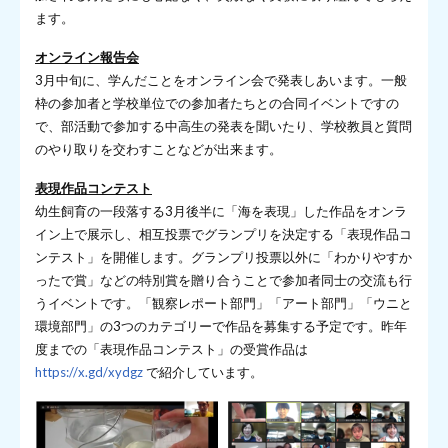
ます。
オンライン報告会
3月中旬に、学んだことをオンライン会で発表しあいます。一般
枠の参加者と学校単位での参加者たちとの合同イベントですの
で、部活動で参加する中高生の発表を聞いたり、学校教員と質問
のやり取りを交わすことなどが出来ます。
表現作品コンテスト
幼生飼育の一段落する3月後半に「海を表現」した作品をオンラ
イン上で展示し、相互投票でグランプリを決定する「表現作品コ
ンテスト」を開催します。グランプリ投票以外に「わかりやすか
ったで賞」などの特別賞を贈り合うことで参加者同士の交流も行
うイベントです。「観察レポート部門」「アート部門」「ウニと
環境部門」の3つのカテゴリーで作品を募集する予定です。昨年
度までの「表現作品コンテスト」の受賞作品は
https://x.gd/xydgz
で紹介しています。