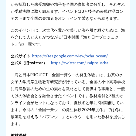
から採取した未受精卵や精子を全国の参加者に分配し、それぞれ
が受精実験に取り組みます。イベントは3月後半の表現作品コン
テストまで全国の参加者をオンラインで繋ぎながら続きます。
このイベントは、次世代へ豊かで美しい海を引き継ぐために、海
を介して人と人とがつながる“日本財団「海と日本プロジェク
ト」”の一環です。
公式サイト
https://sites.google.com/view/ocha-ocean/
公式X（旧twitter）
https://twitter.com/umipro_ocha
「海と日本PROJECT 全国一斉ウニの発生体験」は、お茶の水
女子大学湾岸生物教育研究所が行っている、全国の小中高等学校
に海洋教育のための生の素材を教材として提供する事業と、一般
向けの体験会とを融合させたイベントです。教材送付と3種のオ
ンライン会がセットになっており、夏秋冬と年に3回開催してい
ます。今回の「全国一斉ウニの発生体験2024年度冬」では冬に
繁殖期を迎える「バフンウニ」というウニを用いた教材を提供し
ます。
教材送付