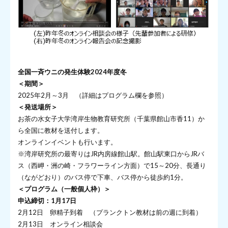
全国一斉ウニの発生体験2024年度冬
＜期間＞
2025年2月～3月 （詳細はプログラム欄を参照）
＜発送場所＞
お茶の水女子大学湾岸生物教育研究所（千葉県館山市香11）か
ら全国に教材を送付します。
オンラインイベントも行います。
※湾岸研究所の最寄りはJR内房線館山駅。館山駅東口からJRバ
ス（西岬・洲の崎・フラワーライン方面）で15～20分、長通り
（ながどおり）のバス停で下車、バス停から徒歩約1分。
＜プログラム（一般個人枠）＞
申込締切：1月17日
2月12日 卵精子到着 （プランクトン教材は前の週に到着）
2月13日 オンライン相談会