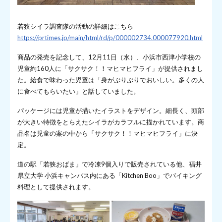
若狭シイラ調査隊の活動の詳細はこちら
https://prtimes.jp/main/html/rd/p/000002734.000077920.html
商品の発売を記念して、12月11日（水）、小浜市西津小学校の
児童約160人に「サクサク！！マヒマヒフライ」が提供されまし
た。給食で味わった児童は「身がぷりぷりでおいしい。多くの人
に食べてもらいたい」と話していました。
パッケージには児童が描いたイラストをデザイン。細長く、頭部
が大きい特徴をとらえたシイラがカラフルに描かれています。商
品名は児童の案の中から「サクサク！！マヒマヒフライ」に決
定。
道の駅「若狭おばま」で冷凍9個入りで販売されている他、福井
県立大学 小浜キャンパス内にある「Kitchen Boo」でバイキング
料理として提供されます。