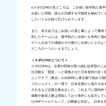
eスポGOMIの見どころは、ごみ拾い前半戦と後
み拾いと同様、誰もが活躍する可能性を秘めている
したバトルが繰り広げられています。
また、本大会ではごみ拾いの質と量によって獲得
利したチームには、後半戦のごみ拾いを有利に進
ゲーム大会での成績がその後のごみ拾いにどのよう
どころの一つといえるでしょう。
＜スポGOMI について＞
スポGOMIは、企業や団体が取り組む従来型のご
仕活動を「競技」へと変換させた日本発祥の全く
ニシアチブ（東京）が2008年に東京都で初めて開
プロジェクト」の一環で、日本全国から地方大会を
されるなど話題を集めました。これまでに国内外で
催数や参加人数は増加しており海外にも拡大してい
GOMIワールドカップ」の開催も決定し、日本を含