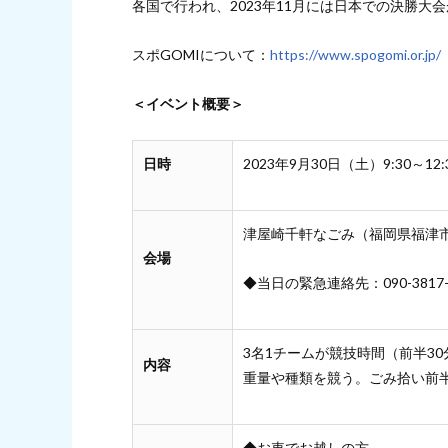
各国で行われ、2023年11月には日本での決勝大
スポGOMIについて：
https://www.spogomi.or.jp/
＜イベント概要＞
日時
2023年9月30日（土）9:30～12
津屋崎千軒なごみ（福岡県福津市
会場
◆当日の緊急連絡先：090-3817
3名1チームが競技時間（前半3
内容
重量や種類を競う。ごみ拾い前
◆お車でお越しの方