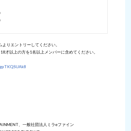
）
）
ムよりエントリーしてください。
、18才以上の方を1名以上メンバーに含めてください。
9QgpTKQSUAk8
RTAINMENT、一般社団法人ミラeファイン