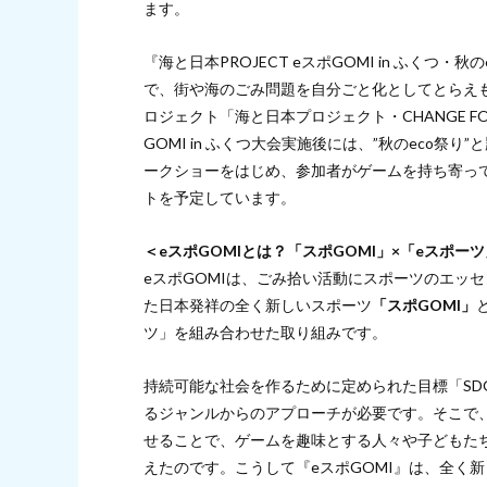
ます。
『海と日本PROJECT eスポGOMI in ふく
で、街や海のごみ問題を自分ごと化としてとらえ
ロジェクト「海と日本プロジェクト・CHANGE FO
GOMI in ふくつ大会実施後には、”秋のeco
ークショーをはじめ、参加者がゲームを持ち寄っ
トを予定しています。
＜eスポGOMIとは？「スポGOMI」×「eスポー
eスポGOMIは、ごみ拾い活動にスポーツのエッ
た日本発祥の全く新しいスポーツ
「スポGOMI」
ツ」を組み合わせた取り組みです。
持続可能な社会を作るために定められた目標「SD
るジャンルからのアプローチが必要です。そこで、
せることで、ゲームを趣味とする人々や子どもた
えたのです。こうして『eスポGOMI』は、全く