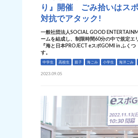
り』開催 ごみ拾いはスポ
対抗でアタック!
一般社団法人SOCIAL GOOD ENTERT
ームを結成し、制限時間60分の中で規定エ
『海と日本PROJECT eスポGOMI in 
す。
中学生
高校生
親子
海ごみ
小学生
海洋ごみ
2023.09.05