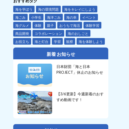
おすすめタグ
海を学ぼう
海の環境問題
海をキレイにしよう
海ごみ
小学生
海洋ごみ
海の幸
イベント
海グルメ
体験
親子
おうちで海活
体験学習
商品開発
コラボレーション
海のおしごと
お役立ち
海と灯台
学習
観察
海を体験しよう
新着 お知らせ
日本財団「海と日本
PROJECT」休止のお知らせ
【3/6更新】今週新着のおす
すめ動画です！