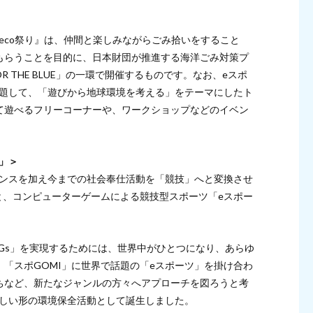
つ・秋のeco祭り』は、仲間と楽しみながらごみ拾いをすること
もらうことを目的に、日本財団が推進する海洋ごみ対策プ
R THE BLUE」の一環で開催するものです。なお、eスポ
祭り”と題して、「遊びから地球環境を考える」をテーマにしたト
て遊べるフリーコーナーや、ワークショップなどのイベン
ツ」＞
センスを加え今までの社会奉仕活動を「競技」へと変換させ
と、コンピューターゲームによる競技型スポーツ「eスポー
Gs」を実現するためには、世界中がひとつになり、あらゆ
「スポGOMI」に世界で話題の「eスポーツ」を掛け合わ
ちなど、新たなジャンルの方々へアプローチを図ろうと考
新しい形の環境保全活動として誕生しました。