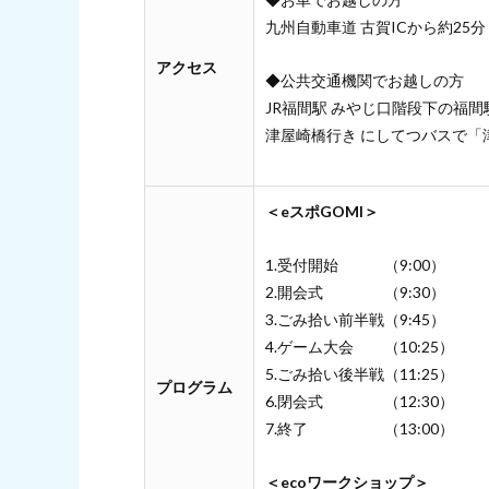
九州自動車道 古賀ICから約25分
アクセス
◆公共交通機関でお越しの方
JR福間駅 みやじ口階段下の福間駅
津屋崎橋行き にしてつバスで「
＜eスポGOMI＞
1.受付開始 （9:00）
2.開会式 （9:30）
3.ごみ拾い前半戦（9:45）
4.ゲーム大会 （10:25）
5.ごみ拾い後半戦（11:25）
プログラム
6.閉会式 （12:30）
7.終了 （13:00）
＜ecoワークショップ＞