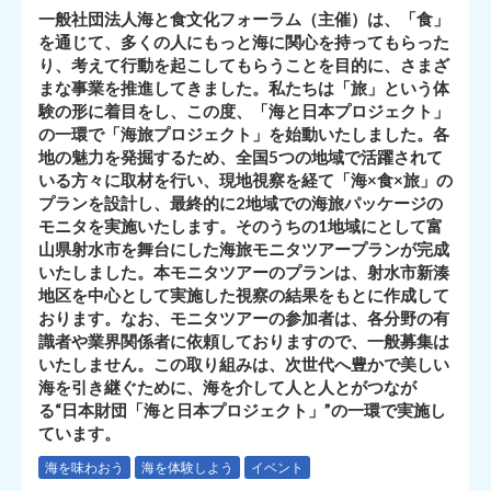
一般社団法人海と食文化フォーラム（主催）は、「食」
を通じて、多くの人にもっと海に関心を持ってもらった
り、考えて行動を起こしてもらうことを目的に、さまざ
まな事業を推進してきました。私たちは「旅」という体
験の形に着目をし、この度、「海と日本プロジェクト」
の一環で「海旅プロジェクト」を始動いたしました。各
地の魅力を発掘するため、全国5つの地域で活躍されて
いる方々に取材を行い、現地視察を経て「海×食×旅」の
プランを設計し、最終的に2地域での海旅パッケージの
モニタを実施いたします。そのうちの1地域にとして富
山県射水市を舞台にした海旅モニタツアープランが完成
いたしました。本モニタツアーのプランは、射水市新湊
地区を中心として実施した視察の結果をもとに作成して
おります。なお、モニタツアーの参加者は、各分野の有
識者や業界関係者に依頼しておりますので、一般募集は
いたしません。この取り組みは、次世代へ豊かで美しい
海を引き継ぐために、海を介して人と人とがつなが
る“日本財団「海と日本プロジェクト」”の一環で実施し
ています。
海を味わおう
海を体験しよう
イベント