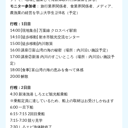
モニター参加者
： 旅行業界関係者、食業界関係者、メディア、
農漁業の経営を学ぶ大学生 計8名（予定）
行程：1日目
14:00 [現地集合] 万葉線 クロスベイ駅前
14:10 [徒歩移動] 射水市観光交流センター
15:00 [徒歩移動]内川散策
16:00 講座①富山湾の海の秘密（場所：内川沿い施設予定）
17:00 講座②新湊 内川のすごいところ（場所：内川沿い施設予
定）
18:00 [食事] 富山湾の海の恵みを食べて体感
20:00 解散
行程：2日目
4:30 新湊漁港 しろエビ観光船乗船
※乗船定員に達しているため、船上の取材はお受けしかねます
6:00 一旦下船
6:15-7:15 2回目乗船
7:15-7:30 競り見学
7:30 しろエビ漁体験終了