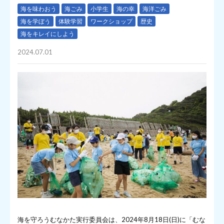
海を味わおう
海ごみ
小学生
海の幸
海洋ごみ
海を学ぼう
体験学習
ワークショップ
歴史
海をキレイにしよう
2024.07.01
海を守ろうむなかた実行委員会は、2024年8月18日(日)に「むな