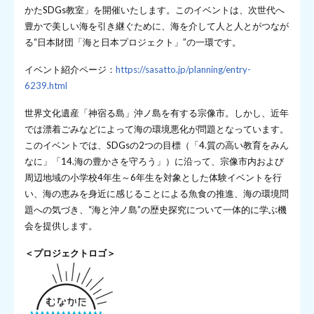
かたSDGs教室」を開催いたします。このイベントは、次世代へ
豊かで美しい海を引き継ぐために、海を介して人と人とがつなが
る“日本財団「海と日本プロジェクト」”の一環です。
イベント紹介ページ：
https://sasatto.jp/planning/entry-
6239.html
世界文化遺産「神宿る島」沖ノ島を有する宗像市。しかし、近年
では漂着ごみなどによって海の環境悪化が問題となっています。
このイベントでは、SDGsの2つの目標（「4.質の高い教育をみん
なに」「14.海の豊かさを守ろう」）に沿って、宗像市内および
周辺地域の小学校4年生～6年生を対象とした体験イベントを行
い、海の恵みを身近に感じることによる魚食の推進、海の環境問
題への気づき、“海と沖ノ島”の歴史探究について一体的に学ぶ機
会を提供します。
＜プロジェクトロゴ＞