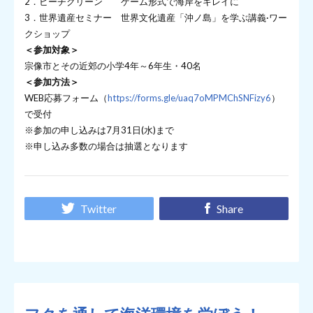
2．ビーチクリーン ゲーム形式で海岸をキレイに
3．世界遺産セミナー 世界文化遺産「沖ノ島」を学ぶ講義·ワー
クショップ
＜参加対象＞
宗像市とその近郊の小学4年～6年生・40名
＜参加方法＞
WEB応募フォーム（
https://forms.gle/uaq7oMPMChSNFizy6
）
で受付
※参加の申し込みは7月31日(水)まで
※申し込み多数の場合は抽選となります
Twitter
Share