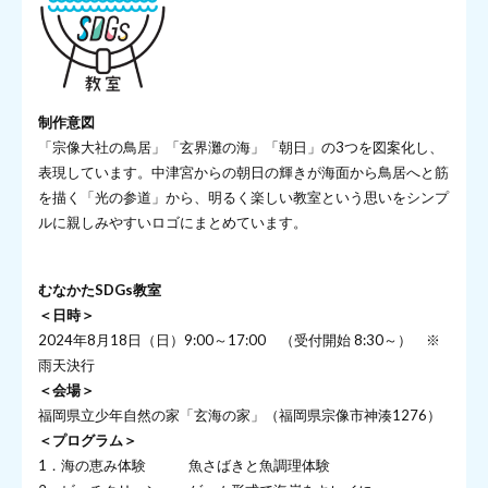
制作意図
「宗像大社の鳥居」「玄界灘の海」「朝日」の3つを図案化し、
表現しています。中津宮からの朝日の輝きが海面から鳥居へと筋
を描く「光の参道」から、明るく楽しい教室という思いをシンプ
ルに親しみやすいロゴにまとめています。
むなかたSDGs教室
＜日時＞
2024年8月18日（日）9:00～17:00 （受付開始 8:30～） ※
雨天決行
＜会場＞
福岡県立少年自然の家「玄海の家」（福岡県宗像市神湊1276）
＜プログラム＞
1．海の恵み体験 魚さばきと魚調理体験