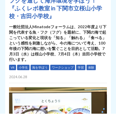
フクを通して海洋環境を学ぼう！
『ふくレボ教室 in 下関市⽴桜⼭小学
校・吉田小学校』
一般社団法人Minatodeフォーラムは、2022年度より下
関を代表する魚・フク（フグ）を題材に、下関の海で起
こっている変化と現状を「知る」「触れる」「食べる」
という感性を刺激しながら、今の海について考え、100
年後の下関の海に想いを繋ぐことを目的として活動。7
月3日（水）は桜山小学校、7月4日（木）吉田小学校で
行います。
VR
小学生
海を学ぼう
ワークショップ
学習
体験
2024.06.28