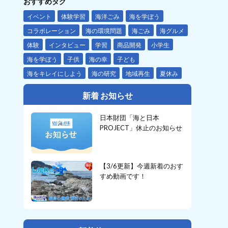
おすすめタグ
イベント
体験学習
海洋ごみ
海を学ぼう
コラボレーション
海の環境問題
海ごみ
海グルメ
体験
インタビュー
学習
商品開発
小学生
海を学ぼう
子供
海の幸
子ども
海をキレイにしよう
海の研究
地域再生
夏休み
新着 お知らせ
日本財団「海と日本
PROJECT」休止のお知らせ
【3/6更新】今週新着のおす
すめ動画です！