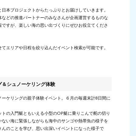
と日本プロジェクトからたっぷりとお届けしていきます。
体などの推進パートナーのみなさんが企画運営するものな
報ですが、楽しい海の思い出づくりにぜひお役立てくださ
せてエリアや日程を絞り込んだイベント検索が可能です。
グ＆シュノーケリング体験
ノーケリングの親子体験イベント。６月の毎週末計8日間に
ットの入門艇ともいえる小型のOP艇に乗りこんで舵の切り
かない海に緊張しながらも海中のサンゴや熱帯魚の様子を
さんのことを学び、思い出深いイベントになった様子で