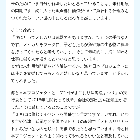
来のためにいま自分が解決したいと思っていることは、未利用魚
の問題です。網に入った魚全部に価値がついて買われる仕組みを
つくれたら、いい世の中になるだろうと感じています」
そして改めて
「僕にとってメヒカリは武器でもありますが、ひとつの手段なん
です。メヒカリをフックに、子どもたちが魚や海の生き物に興味
を持ってくれたらと考えています。そして最終的に、海に関わる
仕事に就く人が増えるといいなと思っています。
まずは未利用魚問題をどう解決するか。海と日本プロジェクトに
は伴走を支援してもらえると嬉しいなと思っています」と明かし
てくれました。
海と日本プロジェクトと「第1回がまごおり深海魚まつり」の実
行員として2019年に関わって以降、会社の露出度や認知度が増
したように感じているとのことですが
「３月には蒲郡でイベントを開催する予定ですが、いずれ、いわ
き市や沼津、延岡など全国のメヒカリの産地で『メヒカリサミッ
ト』みたいなものを順々に開催できたらと思っています。海と日
本プロジェクトとうまく関わってやれるといいなと妄想していま