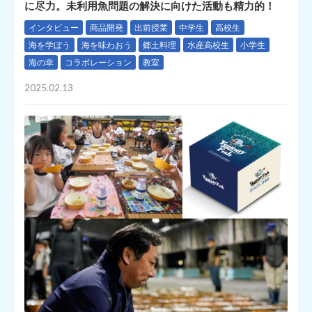
に尽力。未利用魚問題の解決に向けた活動も精力的！
インタビュー
商品開発
出前授業
中学生
高校生
海を学ぼう
海を味わおう
郷土料理
水産高校生
小学生
海の幸
コラボレーション
教室
2025.02.13