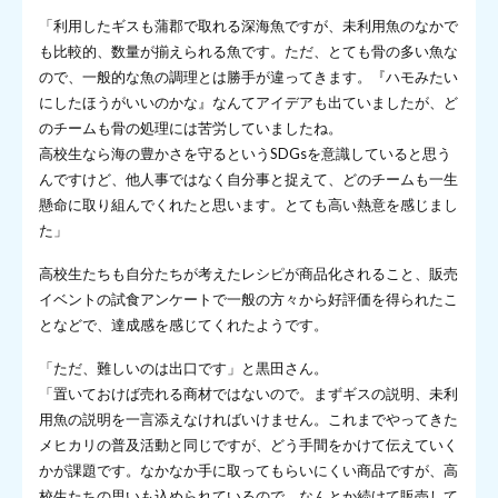
「利用したギスも蒲郡で取れる深海魚ですが、未利用魚のなかで
も比較的、数量が揃えられる魚です。ただ、とても骨の多い魚な
ので、一般的な魚の調理とは勝手が違ってきます。『ハモみたい
にしたほうがいいのかな』なんてアイデアも出ていましたが、ど
のチームも骨の処理には苦労していましたね。
高校生なら海の豊かさを守るというSDGsを意識していると思う
んですけど、他人事ではなく自分事と捉えて、どのチームも一生
懸命に取り組んでくれたと思います。とても高い熱意を感じまし
た」
高校生たちも自分たちが考えたレシピが商品化されること、販売
イベントの試食アンケートで一般の方々から好評価を得られたこ
となどで、達成感を感じてくれたようです。
「ただ、難しいのは出口です」と黒田さん。
「置いておけば売れる商材ではないので。まずギスの説明、未利
用魚の説明を一言添えなければいけません。これまでやってきた
メヒカリの普及活動と同じですが、どう手間をかけて伝えていく
かが課題です。なかなか手に取ってもらいにくい商品ですが、高
校生たちの思いも込められているので、なんとか続けて販売して