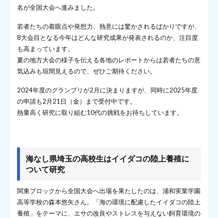
名が全国大会へ進みました。
若者たちの着眼点や発想力、熱意には驚かされるばかりですが、
8大会目となる今年はどんな研究成果が発表されるのか、注目度
も高まっています。
夏の地方大会の様子を伝える各地のレポートからは若者たちの意
気込みも垣間見えるので、ぜひご期待ください。
2024年度のグランプリが2月に決まりますが、同時に2025年度
の申請も2月21日（金）まで受付中です。
熱量高く研究に取り組む10代の挑戦をお待ちしています。
海なし県埼玉の高校生はイイダコの陸上養殖に
ついて研究
関東ブロックから全国大会へ出場を果たしたのは、浦和実業学園
高等学校の森本悠矢さん。「海の環境に配慮したイイダコの陸上
養殖」をテーマに、エサの改良やストレスを与えない飼育環境の