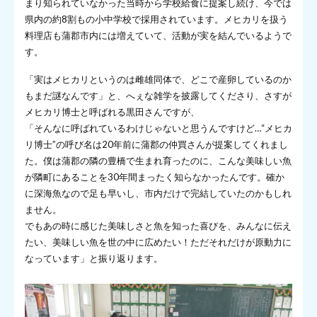
まり知られていなかった当時から学校給食に提案し続け、今では
県内の約8割もの小中学校で採用されています。メヒカリを扱う
料理店も蒲郡市内には増えていて、活動が実を結んでいるようで
す。
「実はメヒカリというのは雌雄同体で、どこで産卵しているのか
もまだ謎なんです」と、へぇな雑学を披露してくださり、さすが
メヒカリ博士と呼ばれる黒田さんですが、
「そんなに呼ばれているわけじゃないと思うんですけど…“メヒカ
リ博士”の呼び名は20年前に蒲郡の仲買さんが提案してくれまし
た。僕は蒲郡の隣の豊橋で生まれ育ったのに、こんな美味しい魚
が隣町にあることを30年間まったく知らなかったんです。確か
に深海魚なので足も早いし、市内だけで完結していたのかもしれ
ません。
でもあの時に感じた美味しさと魚を知った喜びを、みんなに伝え
たい、美味しい魚を世の中に広めたい！ただそれだけが原動力に
なっています」と振り返ります。