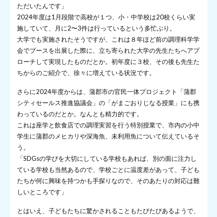
ただいたんです」
2024年度は1月段階で高校が１つ、小・中学校は20校くらい実
施していて、月に2〜3件は行っているという多忙ぶり。
大学でも実施されたそうですが、これは８年ほど前の調理科学学
会でブースを出展した際に、立ち寄られた大学の先生たちへアプ
ローチして実現したものだとか。初年度に３校、その後も先生た
ちからのご紹介で、徐々に増えている状況です。
さらに2024年度からは、蒲郡市の官民一体プロジェクト「蒲郡
シティセールス推進協議会」の「がまごおりじなる授業」にも携
わっているのだとか。なんとも精力的です。
これは座学と飲食店での調理実習を行う特別授業で、市内の小中
学生に蒲郡のメヒカリや深海魚、未利用魚について伝えているそ
う。
「SDGsの学びを大切にしている学校もあれば、別の面に注力し
ている学校も当然あるので、学校ごとに温度差があって、子ども
たちが何に興味を持つかも手探りなので、そのあたりの対応は難
しいところです」
とはいえ、子どもたちに驚かされることもたびたびあるようで、