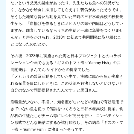
ないという父兄の懸念があったり、先生たちも魚への知見がな
く、なかなか給食に採用してもらえずに苦労があったそうです。
そうした地道な普及活動を見ていた当時の三谷水産高校の校長先
生から、「唐揚げを作るときにメヒカリの頭や内臓はどうしてい
ますか。廃棄しているならうちの生徒と一緒に魚醤をつくりませ
んか」と声をかけられ、2018年に初めて共同開発に取り組むこ
とになったのだとか。
その後、2023年に実施された海と日本プロジェクトとのコラボ
レーション企画でもある「ギスのトマト煮～Yummy Fish」の共
同開発は、まんてん.サイドからの提案でした。
「メヒカリの普及活動をしていた中で、実際に船から魚が廃棄さ
れる光景を目にしたときに、この状況を解決しないといけないと
自分のなかで問題提起されたんです」と黒田さん。
漁獲量が少ない、不揃い、知名度がないなどの理由で有効活用で
きていない魚を使って缶詰をつくろうと三谷水産高校に提案。食
品科の生徒たちがチーム毎にレシピ開発を行い、コンペティショ
ン形式でどんな缶詰にするか試行錯誤し、その結果「ギスのトマ
ト煮 ～Yummy Fish」に決まったそうです。