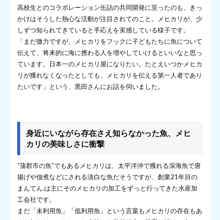
高校生とのコラボレーション缶詰の共同開発に至ったのも、きっ
かけはそうした熱心な活動が注目されてのこと。メヒカリが、少
しずつ知られてきていると手応えを実感している様子です。
「まだ微力ですが、メヒカリをフックに子どもたちに魚について
伝えて、将来的に海に携わる人を増やしていけるといいなと思っ
ています。日本一のメヒカリ屋になりたい。たとえいつかメヒカ
リが獲れなくなったとしても、メヒカリを伝える第一人者であり
たいです」という、黒田さんにお話を伺いました。
身近にいながら存在さえ知らなかった魚、メヒ
カリの美味しさに衝撃
“蒲郡市の魚”でもあるメヒカリは、太平洋沖で獲れる深海魚で唐
揚げや佃煮などにされる淡白な魚だそうですが、創業21年目の
まんてん.は主にそのメヒカリの加工をずっと行ってきた水産加
工会社です。
まだ「未利用魚」「低利用魚」という言葉もメヒカリの存在もあ