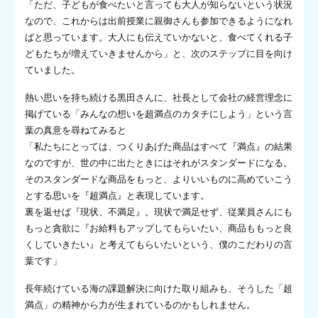
「ただ、子どもが食べたいと言っても大人が知らないという状況
なので、これからは出前授業に親御さんも参加できるようになれ
ばと思っています。大人にも伝えていかないと、食べてくれる子
どもたちが増えていきませんから」と、次のステップに目を向け
ていました。
熱い思いを持ち続ける黒田さんに、社長として会社の経営理念に
掲げている「みんなの想いを超満点のカタチにしよう」という言
葉の真意を尋ねてみると
「私たちにとっては、つくりあげた商品はすべて『満点』の結果
なのですが、世の中に出たときにはそれがスタンダードになる。
そのスタンダードな商品をもっと、よりいいものに高めていこう
とする思いを『超満点』と表現しています。
裏を返せば『現状、不満足』。現状で満足せず、従業員さんにも
もっと貪欲に『お給料もアップしてもらいたい、商品ももっと良
くしていきたい』と考えてもらいたいという、僕のこだわりの言
葉です」
長年続けている海の課題解決に向けた取り組みも、そうした「超
満点」の精神から力が生まれているのかもしれません。