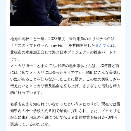
地元の高校生と一緒に2023年度、未利用魚のオリジナル缶詰
「ギスのトマト煮～Yummy Fish」を共同開発した
まんてん.
は、
豊橋市の水産加工会社で海と日本プロジェクトの推進パートナー
です。
メヒカリ博士ことまんてん. 代表の黒田孝弘さんは、20年ほど前
にはじめてメヒカリに出会ったそうですが、隣町にこんな美味し
い魚があることを知らなかったことに驚き、この魚の美味しさを
伝えたいとメヒカリ普及協会を立ち上げ、さまざまな活動を精力
的に行っています。
名前もあまり知られていなかったというメヒカリが、現在では愛
知県内の小中学校の約８割で給食に採用され、また、メヒカリを
起点に未利用魚の問題について伝える出前授業を毎月2〜3件も
実施しているのだとか。