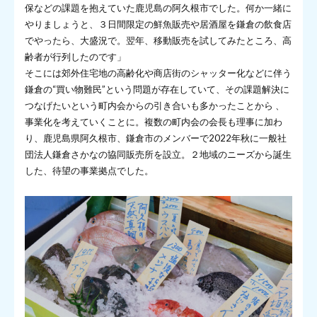
保などの課題を抱えていた鹿児島の阿久根市でした。何か一緒に
やりましょうと、３日間限定の鮮魚販売や居酒屋を鎌倉の飲食店
でやったら、大盛況で。翌年、移動販売を試してみたところ、高
齢者が行列したのです」
そこには郊外住宅地の高齢化や商店街のシャッター化などに伴う
鎌倉の“買い物難民”という問題が存在していて、その課題解決に
つなげたいという町内会からの引き合いも多かったことから 、
事業化を考えていくことに。複数の町内会の会長も理事に加わ
り、鹿児島県阿久根市、鎌倉市のメンバーで2022年秋に一般社
団法人鎌倉さかなの協同販売所を設立。２地域のニーズから誕生
した、待望の事業拠点でした。