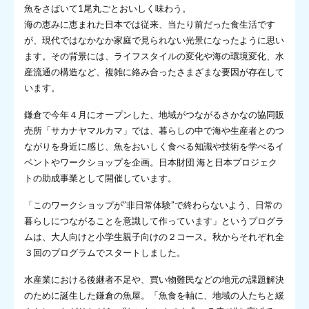
魚をさばいて1尾丸ごとおいしく味わう。
海の恵みに恵まれた日本では従来、当たり前だった食生活です
が、現代ではなかなか家庭で見られない光景になったように思い
ます。その背景には、ライフスタイルの変化や海の環境変化、水
産流通の構造など、複雑に絡み合ったさまざまな要因が存在して
います。
鎌倉で今年４月にオープンした、地域がつながるさかなの協同販
売所「サカナヤマルカマ」では、暮らしの中で海や生産者とのつ
ながりを身近に感じ、魚をおいしく食べる知識や技術を学べるイ
ベントやワークショップを企画。日本財団 海と日本プロジェク
トの助成事業として開催しています。
「このワークショップが”非日常体験”で終わらないよう、日常の
暮らしにつながることを意識して作っています」というプログラ
ムは、大人向けと小学生親子向けの２コース。秋からそれぞれ全
３回のプログラムでスタートしました。
水産業における後継者不足や、買い物難民などの地元の課題解決
のために誕生した鎌倉の魚屋。「魚食を軸に、地域の人たちと緩