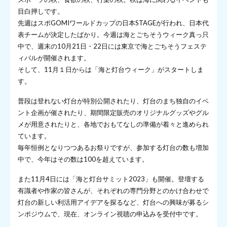
目白押しです。
先週はスポGOMIワールドカップの日本STAGEが行われ、日本代
表チームが決定したばかり。今週は海とごちそうウィーク真っ只
中で、週末の10月21日・22日には東京で海とごちそうフェステ
ィバルが開催されます。
そして、11月１日からは「海と灯台ウィーク」がスタートしま
す。
普段は登れない灯台が特別公開されたり、灯台のまち独自のイベ
ント企画が催されたり、期間限定販売のオリジナルグッズやグル
メが用意されたりと、各地でおもてなしの準備が着々と進められ
ています。
毎年恒例となりつつあるお祭りですが、参加する灯台の数も増加
中で、今年はその数は100を超えています。
また11月4日には「海と灯台サミット2023」も開催。登壇する
有識者や作家の皆さんが、それぞれの専門分野とのかけ合わせで
灯台の新しい利活用アイデアを探るなど、灯台への興味が募るシ
ンポジウムで、現在、オンライン視聴の申込みを受付中です。