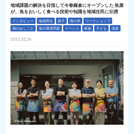
地域課題の解決を目指して今春鎌倉にオープンした 魚屋
が、魚をおいしく食べる技術や知識を地域住民に伝授
インタビュー
地域再生
親子
海の幸
ワークショップ
海のおしごと
海の環境問題
イベント
家族
子ども
漁業
2023.10.26