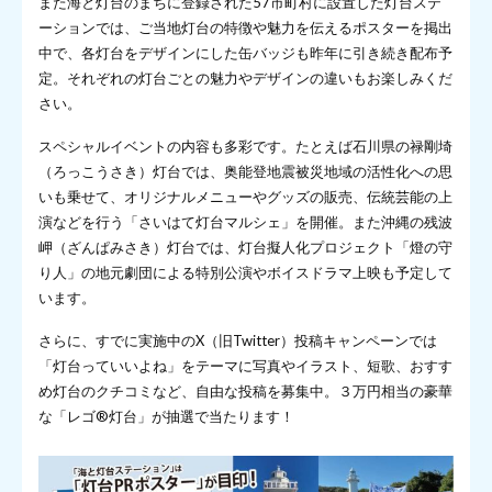
また海と灯台のまちに登録された57市町村に設置した灯台ステ
ーションでは、ご当地灯台の特徴や魅力を伝えるポスターを掲出
中で、各灯台をデザインにした缶バッジも昨年に引き続き配布予
定。それぞれの灯台ごとの魅力やデザインの違いもお楽しみくだ
さい。
スペシャルイベントの内容も多彩です。たとえば石川県の禄剛埼
（ろっこうさき）灯台では、奥能登地震被災地域の活性化への思
いも乗せて、オリジナルメニューやグッズの販売、伝統芸能の上
演などを行う「さいはて灯台マルシェ」を開催。また沖縄の残波
岬（ざんぱみさき）灯台では、灯台擬人化プロジェクト「燈の守
り人」の地元劇団による特別公演やボイスドラマ上映も予定して
います。
さらに、すでに実施中のX（旧Twitter）投稿キャンペーンでは
「灯台っていいよね」をテーマに写真やイラスト、短歌、おすす
め灯台のクチコミなど、自由な投稿を募集中。３万円相当の豪華
な「レゴ®️灯台」が抽選で当たります！