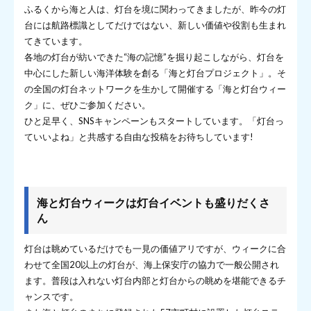
ふるくから海と人は、灯台を境に関わってきましたが、昨今の灯
台には航路標識としてだけではない、新しい価値や役割も生まれ
てきています。
各地の灯台が紡いできた“海の記憶”を掘り起こしながら、灯台を
中心にした新しい海洋体験を創る「海と灯台プロジェクト」。そ
の全国の灯台ネットワークを生かして開催する「海と灯台ウィー
ク」に、ぜひご参加ください。
ひと足早く、SNSキャンペーンもスタートしています。「灯台っ
ていいよね」と共感する自由な投稿をお待ちしています!
海と灯台ウィークは灯台イベントも盛りだくさ
ん
灯台は眺めているだけでも一見の価値アリですが、ウィークに合
わせて全国20以上の灯台が、海上保安庁の協力で一般公開され
ます。普段は入れない灯台内部と灯台からの眺めを堪能できるチ
ャンスです。