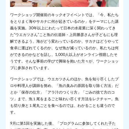
ワークショップ開催前のキックオフイベントでは、「今、私たち
をとりまく海やサカナに何が起きているのか」をテーマにした講
義を実施。30年以上にわたって日本の水産業に深く関わってき
た“ウエカツさん”こと魚の伝道師・上田勝彦さんが子どもにも理
解できるよう、海がどう変わっているのか、サカナはどうやって
食卓に運ばれてくるのか、なぜ魚が減っているのか、私たちは何
ができるのかなどを話し、1,000人以上がオンライン視聴したそ
うです。そんな事前の学びで興味を抱いた方々が、ワークショッ
プに参加されています。
ワークショップでは、ウエカツさんのほか、魚を知り尽くしたプ
ロや料理人が講師を努め、「魚の臭みの原因を取り除く方法」だ
とか「保存の仕方」「アラ汁のつくり方」「ごみの捨て方のコ
ツ」まで、魚１尾をまるごと味わい尽くす方法をレクチャー。魚
も切り身と１尾丸ごとを食べるのでは、わかることも違うので
す。
9月に第1回を実施した後、「プログラムに参加してくれた子た