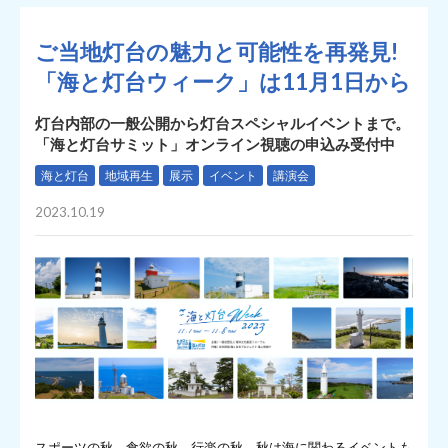
ご当地灯台の魅力と可能性を再発見!
「海と灯台ウィーク」は11月1日から
灯台内部の一般公開から灯台スペシャルイベントまで。
「海と灯台サミット」オンライン視聴の申込み受付中
海と灯台
地域再生
展示
イベント
講演会
2023.10.19
スポーツの秋、食欲の秋、行楽の秋。秋は海に関わるイベントも