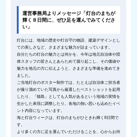
運営事務局よりメッセージ「灯台のまちが
輝く８日間に、ぜひ足を運んでみてくださ
い」
灯台には、地域の歴史や灯台守の物語、建築デザインとし
ての美しさなど、さまざまな魅力が詰まっています。
自分たちの灯台の魅力とは何かを、今年は地元自治体や団
体スタッフの皆さんとあらためて掘り起こし、その価値や
魅力を地元の方に伝えようと、さまざまな準備を進めてき
ました。
ご当地灯台のポスター制作では、たとえば自治体ご担当者
が撮り溜めていた写真から厳選したベストショットを起用
したり、「猫島」としても人気があるという地域の実情を
生かした表現に調整したり。各地の熱い思いも込めたイベ
ント内容になっています。
海と灯台ウィークは、灯台のまちがひときわ輝く8日間で
す。
より多くの方に足を運んでいただけることを、心からお待