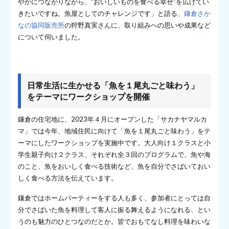
やかにつながりながら、“おいしいものを食べる幸せ”を広げてい
きたいですね。魚屋としてのチャレンジです」と語る、
鎌倉さか
なの協同販売所
の狩野真実さんに、取り組みへの思いや成果など
について伺いました。
日常生活に生かせる「魚を１尾丸ごと味わう」
をテーマにワークショップを開催
鎌倉の住宅地に、2023年４月にオープンした「サカナヤマルカ
マ」では今年、地域住民に向けて「魚を１尾丸ごと味わう」をテ
ーマにしたワークショップを実施中です。大人向け１クラスと小
学生親子向け２クラス、それぞれ全３回のプログラムで、魚や海
のこと、魚をおいしく食べる技術など、魚を自分でさばいておい
しく食べる方法を伝えています。
鎌倉ではホームパーティーをする人も多く、参加者にとっては自
分でさばいた魚を料理して客人に振る舞えるようになれる、とい
うのも魅力のひとつなのだとか。皆でおもてなし料理を味わいな