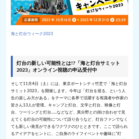
海と灯台ウィーク2023
灯台の新しい可能性とは!?「海と灯台サミット
2023」オンライン視聴の申込受付中
そして11月4日（土）には、東京ポートシティ竹芝で「海と灯台
サミット2023」を開催します。今年は「灯台を巡る、という人
生の楽しみ方がある」をテーマに各界で活躍する有識者や作家の
皆さん13人が登壇。キャンプと灯台、文学と灯台、映像と灯
台、ツーリングと灯台……などなど、異分野との掛け合わせで見
えてくる灯台の可能性について語り合うなど、灯台ファンでなく
ても新しい発見ができるワクワクのひとときです。ここで語られ
るアイデアをヒントに、ご自身のライフイベントや趣味に“灯