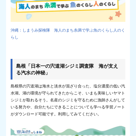
沖縄：しまうみ探検隊 海人のまち糸満で学ぶ魚のくらし人のく
らし
島根「日本一の宍道湖シジミ調査隊 海が支え
る汽水の神秘」
島根県の宍道湖は海水と淡水が混ざり合った、塩分濃度の低い汽
水湖。湖の環境が守られてきたからこそ、いまも美味しいヤマト
シジミが取れるそう。名産のシジミを守るために漁師さんがして
いる努力や、自分たちにできることについても学べる学習ノート
がダウンロード可能です。利用してみてください。