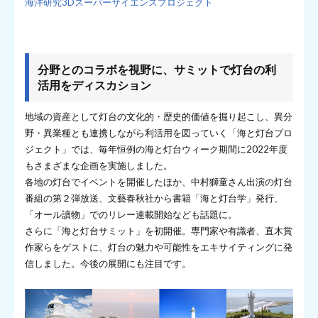
海洋研究3Dスーパーサイエンスプロジェクト
分野とのコラボを視野に、サミットで灯台の利
活用をディスカション
地域の資産として灯台の文化的・歴史的価値を掘り起こし、異分
野・異業種とも連携しながら利活用を図っていく「海と灯台プロ
ジェクト」では、毎年恒例の海と灯台ウィーク期間に2022年度
もさまざまな企画を実施しました。
各地の灯台でイベントを開催したほか、中村獅童さん出演の灯台
番組の第２弾放送、文藝春秋社から書籍「海と灯台学」発行、
「オール讀物」でのリレー連載開始なども話題に。
さらに「海と灯台サミット」を初開催。専門家や有識者、直木賞
作家らをゲストに、灯台の魅力や可能性をエキサイティングに発
信しました。今後の展開にも注目です。