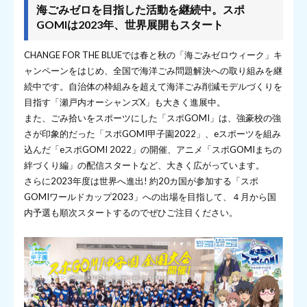
海ごみゼロを目指した活動を継続中。スポ
GOMIは2023年、世界展開もスタート
CHANGE FOR THE BLUEでは春と秋の「海ごみゼロウィーク」キ
ャンペーンをはじめ、全国で海洋ごみ問題解決への取り組みを継
続中です。自治体の枠組みを超えて海洋ごみ削減モデルづくりを
目指す「瀬戸内オーシャンズX」も大きく進展中。
また、ごみ拾いをスポーツにした「スポGOMI」は、強豪校の強
さが印象的だった「スポGOMI甲子園2022」、eスポーツを組み
込んだ「eスポGOMI 2022」の開催、アニメ「スポGOMIまちの
絆づくり編」の配信スタートなど、大きく広がっています。
さらに2023年度は世界へ進出! 約20カ国が参加する「スポ
GOMIワールドカップ2023」への出場を目指して、４月から国
内予選も順次スタートするのでぜひご注目ください。