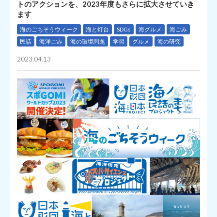
トのアクションを、2023年度もさらに拡大させていき
ます
海のごちそうウィーク
海と灯台
SDGs
海グルメ
海ごみ
民話
海洋ごみ
海の環境問題
学習
グルメ
海の研究
2023.04.13