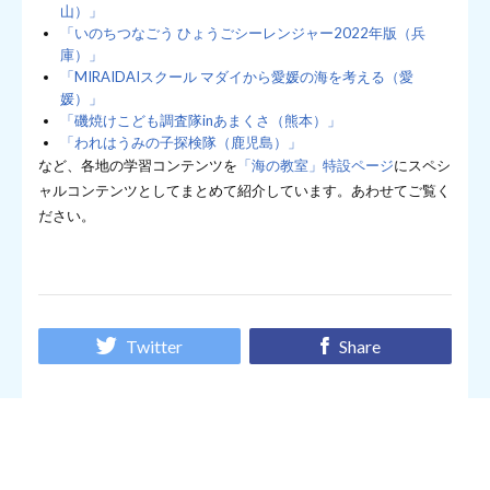
山）」
「いのちつなごう ひょうごシーレンジャー2022年版（兵
庫）」
「MIRAIDAIスクール マダイから愛媛の海を考える（愛
媛）」
「磯焼けこども調査隊inあまくさ（熊本）」
「われはうみの子探検隊（鹿児島）」
など、各地の学習コンテンツを
「海の教室」特設ページ
にスペシ
ャルコンテンツとしてまとめて紹介しています。あわせてご覧く
ださい。
Twitter
Share