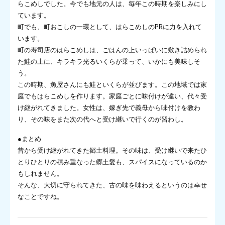
らこめしでした。今でも地元の人は、毎年この時期を楽しみにし
ています。
町でも、町おこしの一環として、はらこめしのPRに力を入れて
います。
町の寿司店のはらこめしは、ごはんの上いっぱいに敷き詰められ
た鮭の上に、キラキラ光るいくらが乗って、いかにも美味しそ
う。
この時期、魚屋さんにも鮭といくらが並びます。この地域では家
庭でもはらこめしを作ります。家庭ごとに味付けが違い、代々受
け継がれてきました。女性は、嫁ぎ先で義母から味付けを教わ
り、その味をまた次の代へと受け継いで行くのが習わし。
●まとめ
昔から受け継がれてきた郷土料理。その味は、受け継いで来たひ
とりひとりの積み重なった郷土愛も、スパイスになっているのか
もしれません。
そんな、大切に守られてきた、古の味を味わえるというのは幸せ
なことですね。