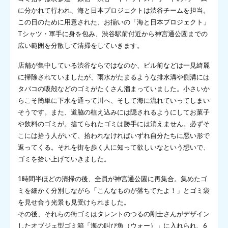
に分かれて行われ、海と日本プロジェクトは渋谷チームを担当。
この日のために用意された、お揃いの「海と日本プロジェクト」
Tシャツ・軍手に身を包み、渋谷駅前付近から神宮通公園までの
広い範囲を分散して清掃をしていきます。
店舗が集中している渋谷ならではなのか、ビル前などは一見綺麗
に掃除されていましたが、雨水がたまるような排水溝や側溝には
タバコの吸殻などのゴミがたくさん溜まっていました。小さいか
らこそ簡単に下水を通って川へ、そして海に流れていってしまい
そうです。また、道脇の植え込みには隠されるようにしてお菓子
や飲料のゴミが。捨てられたゴミは勝手には消えません。必ずそ
こには拾う人がいて、拾われなければいずれ自分たちに悪い形で
返ってくる。それを街を歩く人に知って欲しいなという想いで、
ゴミを拾い上げていきました。
1時間半ほどの清掃の後、全員が神宮通公園に再集合。集めたゴ
ミを細かく分別しながら「こんなものが落ちてたよ！」とゴミ袋
を見せ合う光景も見受けられました。
その後、それらの街ゴミはタレントのつるの剛士さんがデザイン
したオブジェ型ゴミ箱「海の叫び魚（ウォー）」に入れられ、6