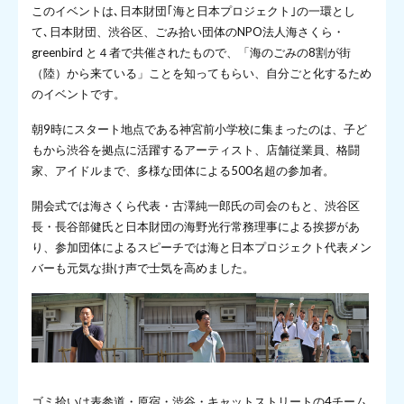
このイベントは､日本財団｢海と日本プロジェクト｣の一環とし
て､日本財団、渋谷区、ごみ拾い団体のNPO法人海さくら・
greenbird と４者で共催されたもので、「海のごみの8割が街
（陸）から来ている」ことを知ってもらい、自分ごと化するため
のイベントです。
朝9時にスタート地点である神宮前小学校に集まったのは、子ど
もから渋谷を拠点に活躍するアーティスト、店舗従業員、格闘
家、アイドルまで、多様な団体による500名超の参加者。
開会式では海さくら代表・古澤純一郎氏の司会のもと、渋谷区
長・長谷部健氏と日本財団の海野光行常務理事による挨拶があ
り、参加団体によるスピーチでは海と日本プロジェクト代表メン
バーも元気な掛け声で士気を高めました。
ゴミ拾いは表参道・原宿・渋谷・キャットストリートの4チーム