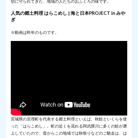
切に守られてきた、地域の人たちのおふくろの味です。
人気の郷土料理 はらこめし | 海と日本PROJECT in みや
ぎ
※動画は昨年のものです。
宮城県の亘理町を代表する郷土料理といえば、秋鮭といくらを使
った「はらこめし」。町の近くを流れる阿武隈川に多くの鮭が遡
上していたので、昔からこの地域では秋祭りなどのご馳走は、は