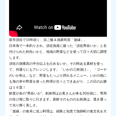
萩市須佐で10年続く、浜ご飯＆漁家民宿「遊縁」。
日本海で一本釣りされ、須佐漁港に揚った「須佐男命いか」と名
付けられた剣先いかと、地域の野菜などを使って日々大切に調理
します。
須佐の漁獲高の半分以上を占めるいか。その時ある素材を使っ
て、何通りにもアレンジします。「いかの三杯漬け」、「ゴーヤ
のいか和え」など、野菜もたっぷり摂れるメニュー。いかの他に
も海の幸や野菜を使った料理が次々とできあがり、この日のお膳
は１６皿！
鮮度が命の“男命いか”。刺身用はお客さんが来る30分前に、専用
の生け簀に取りに行きます。新鮮そのもののお刺身は、透き通っ
て光り輝く美しさ。
「遊縁」の食卓に並ぶ料理は、経験と知恵で漁師町の食文化を大