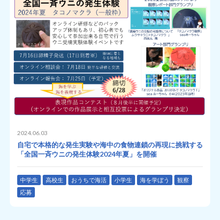
2024.06.03
自宅で本格的な発生実験や海中の食物連鎖の再現に挑戦する
「全国一斉ウニの発生体験2024年夏」を開催
中学生
高校生
おうちで海活
小学生
海を学ぼう
観察
応募