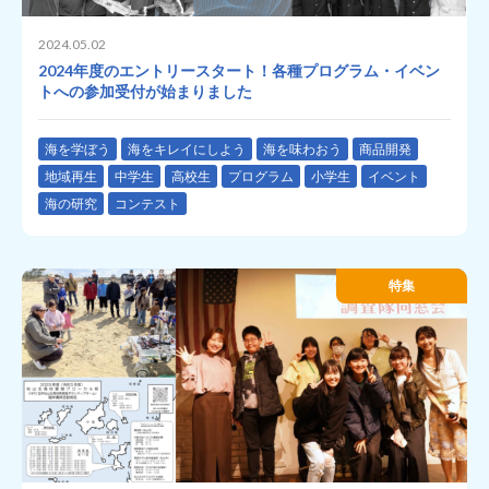
2024.05.02
2024年度のエントリースタート！各種プログラム・イベン
トへの参加受付が始まりました
海を学ぼう
海をキレイにしよう
海を味わおう
商品開発
地域再生
中学生
高校生
プログラム
小学生
イベント
海の研究
コンテスト
特集