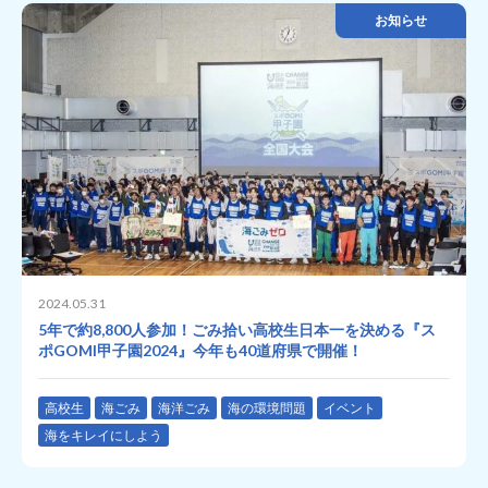
お知らせ
2024.05.31
5年で約8,800人参加！ごみ拾い高校生日本一を決める『ス
ポGOMI甲子園2024』今年も40道府県で開催！
高校生
海ごみ
海洋ごみ
海の環境問題
イベント
海をキレイにしよう