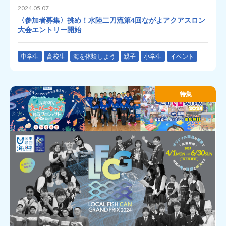
2024.05.07
〈参加者募集〉挑め！水陸二刀流第4回ながよアクアスロン
大会エントリー開始
中学生
高校生
海を体験しよう
親子
小学生
イベント
特集