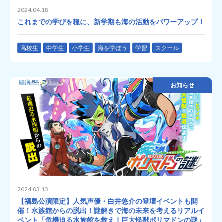
2024.04.18
これまでの学びを糧に、新学期も海の活動をパワーアップ！
高校生
中学生
小学生
海を学ぼう
学習
スクール
お知らせ
2024.03.13
【福島公演限定】人気声優・白井悠介の登壇イベントも開
催！水族館からの脱出！謎解きで海の未来を考えるリアルイ
ベント「危機迫る水族館を救え！巨大怪獣ポリマドンの謎​​」