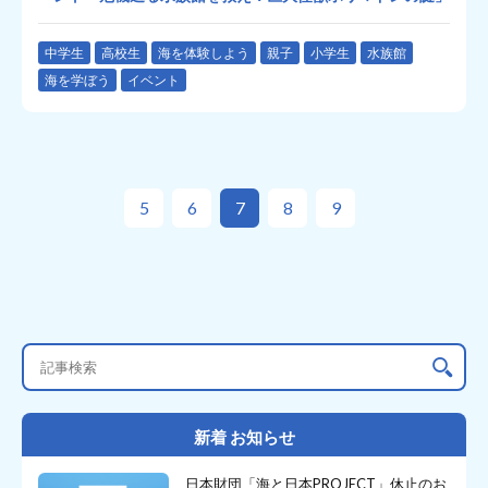
中学生
高校生
海を体験しよう
親子
小学生
水族館
海を学ぼう
イベント
5
6
7
8
9
新着 お知らせ
日本財団「海と日本PROJECT」休止のお