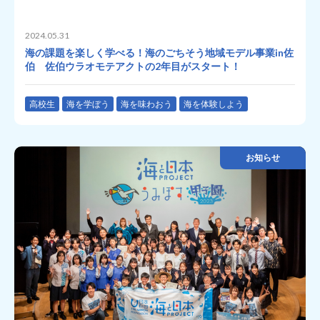
2024.05.31
海の課題を楽しく学べる！海のごちそう地域モデル事業in佐
伯 佐伯ウラオモテアクトの2年目がスタート！
高校生
海を学ぼう
海を味わおう
海を体験しよう
お知らせ