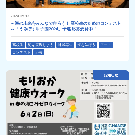
2024.05.13
～海の未来をみんなで作ろう！ 高校生のためのコンテスト
～「うみぽす甲子園2024」予選 応募受付中！
高校生
海を表現しよう
地域再生
海を学ぼう
アート
コンテスト
応募
お知らせ