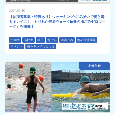
2024.05.10
【参加者募集・特典あり】ウォーキング×ごみ拾いで街と海
をキレイに！「もりおか健康ウォークin春の海ごみゼロウィ
ーク」を開催！
中学生
高校生
親子
海ごみ
海洋ごみ
海の環境問題
イベント
海をキレイにしよう
お知らせ