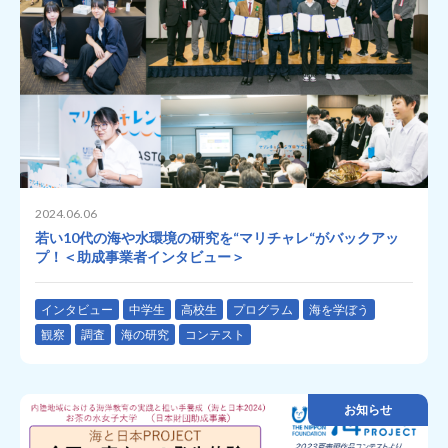
2024.06.06
若い10代の海や水環境の研究を“マリチャレ“がバックアッ
プ！＜助成事業者インタビュー＞
インタビュー
中学生
高校生
プログラム
海を学ぼう
観察
調査
海の研究
コンテスト
お知らせ