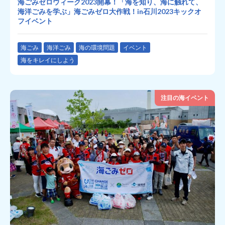
海ごみゼロウィーク2023開幕！「海を知り、海に触れて、
海洋ごみを学ぶ」海ごみゼロ大作戦！in石川2023キックオ
フイベント
海ごみ
海洋ごみ
海の環境問題
イベント
海をキレイにしよう
注目の海イベント