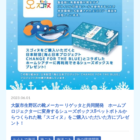
2023.06.01
大阪市生野区の靴メーカー リゲッタと共同開発 ホームプ
ロジェクターに変身するシューズボックス⁉ペットボトルか
らつくられた靴「スゴィヌ」をご購入いただいた方にプレゼ
ント！
おうちで海活
海ごみ
海洋ごみ
海の環境問題