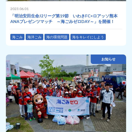
2023.06.01
「明治安田生命J2リーグ第19節 いわきFC×ロアッソ熊本
ANAプレゼンツマッチ ～海ごみゼロDAY～」を開催！
海ごみ
海洋ごみ
海の環境問題
海をキレイにしよう
お知らせ