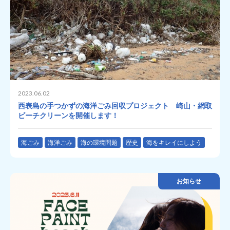
2023.06.02
西表島の手つかずの海洋ごみ回収プロジェクト 崎山・網取
ビーチクリーンを開催します！
海ごみ
海洋ごみ
海の環境問題
歴史
海をキレイにしよう
お知らせ