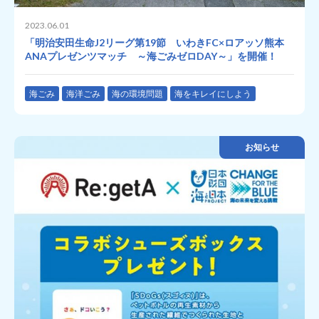
2023.06.01
「明治安田生命J2リーグ第19節 いわきFC×ロアッソ熊本
ANAプレゼンツマッチ ～海ごみゼロDAY～」を開催！
海ごみ
海洋ごみ
海の環境問題
海をキレイにしよう
お知らせ