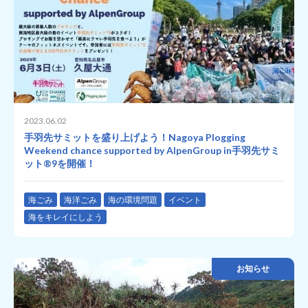
2023.06.02
手羽先サミットを盛り上げよう！Nagoya Plogging
Weekend chance supported by AlpenGroup in手羽先サミ
ット®︎9を開催！
海ごみ
海洋ごみ
海の環境問題
イベント
海をキレイにしよう
お知らせ