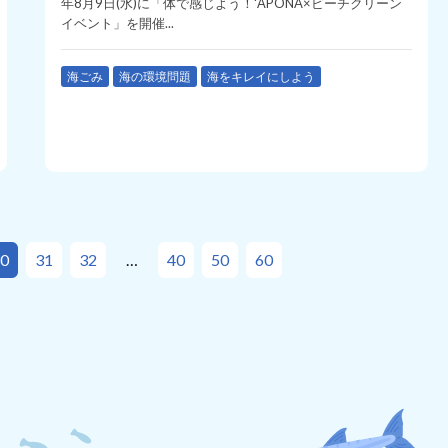
年8月9日(水)に「体で感じよう！ʻĀPONA×ビーチクリーン
イベント」を開催...
海ごみ
海の環境問題
海をキレイにしよう
0
31
32
40
50
60