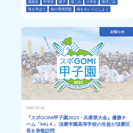
高校生
中学生
親子
海ごみ
小学生
海洋ごみ
海を学ぼう
海の環境問題
海をキレイにしよう
お知らせ
2023.07.26
『スポGOMI甲子園2023・兵庫県大会』優勝チ
ーム「MG４」 須磨学園高等学校の生徒が須磨区
長を表敬訪問