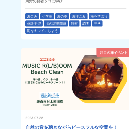
川湾の賢者タコに学び...
海ごみ
小学生
海の幸
海洋ごみ
海を学ぼう
体験学習
海の環境問題
観察
調査
見学
海をキレイにしよう
注目の海イベント
2023.07.28
自然の音を聴きながらピースフルな空間を！