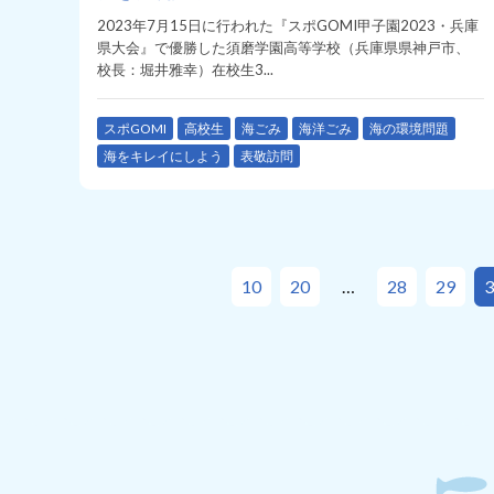
2023年7月15日に行われた『スポGOMI甲子園2023・兵庫
県大会』で優勝した須磨学園高等学校（兵庫県県神戸市、
校長：堀井雅幸）在校生3...
スポGOMI
高校生
海ごみ
海洋ごみ
海の環境問題
海をキレイにしよう
表敬訪問
10
20
28
29
3