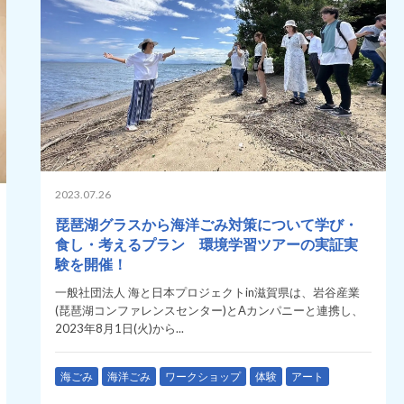
2023.07.26
琵琶湖グラスから海洋ごみ対策について学び・
食し・考えるプラン 環境学習ツアーの実証実
験を開催！
一般社団法人 海と日本プロジェクトin滋賀県は、岩谷産業
(琵琶湖コンファレンスセンター)とAカンパニーと連携し、
2023年8月1日(火)から...
海ごみ
海洋ごみ
ワークショップ
体験
アート