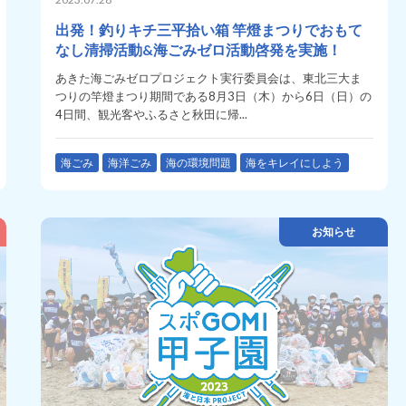
出発！釣りキチ三平拾い箱 竿燈まつりでおもて
なし清掃活動&海ごみゼロ活動啓発を実施！
あきた海ごみゼロプロジェクト実行委員会は、東北三大ま
つりの竿燈まつり期間である8月3日（木）から6日（日）の
4日間、観光客やふるさと秋田に帰...
海ごみ
海洋ごみ
海の環境問題
海をキレイにしよう
お知らせ