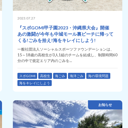
2023.07.27
『スポGOMI甲子園2023・沖縄県大会』開催
あの激闘が今年も中城モール裏ビーチに帰って
くる!ごみを拾え!海をキレイにしよう!
一般社団法人ソーシャルスポーツファウンデーションは、
15～18歳の高校生が3人1組のチームを結成し、制限時間60
分の中で規定エリア内のごみを...
スポGOMI
高校生
海ごみ
海洋ごみ
海の環境問題
海をキレイにしよう
お知らせ