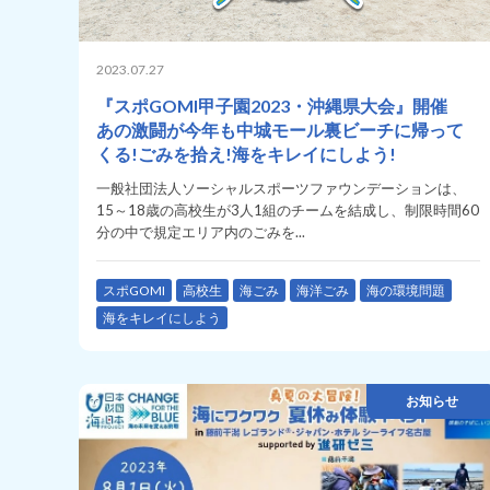
2023.07.27
『スポGOMI甲子園2023・沖縄県大会』開催
あの激闘が今年も中城モール裏ビーチに帰って
くる!ごみを拾え!海をキレイにしよう!
一般社団法人ソーシャルスポーツファウンデーションは、
15～18歳の高校生が3人1組のチームを結成し、制限時間60
分の中で規定エリア内のごみを...
スポGOMI
高校生
海ごみ
海洋ごみ
海の環境問題
海をキレイにしよう
お知らせ