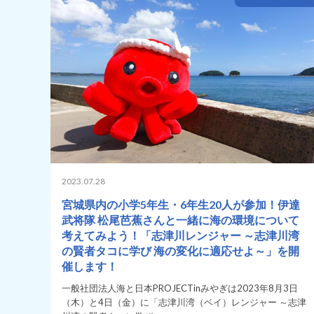
2023.07.28
宮城県内の小学5年生・6年生20人が参加！伊達
武将隊 松尾芭蕉さんと一緒に海の環境について
考えてみよう！「志津川レンジャー ～志津川湾
の賢者タコに学び 海の変化に適応せよ～」を開
催します！
一般社団法人海と日本PROJECTinみやぎは2023年8月3日
（木）と4日（金）に「志津川湾（ベイ）レンジャー ～志津