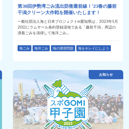
第38回伊勢湾ごみ流出防衛最前線！’23春の藤前
干潟クリーン大作戦を開催いたします！
一般社団法人海と日本プロジェクトin愛知県は、2023年5月
20日にラムサール条約登録湿地である「藤前干潟」周辺の
漂着ごみを清掃して海洋ごみ...
海ごみ
海洋ごみ
海の環境問題
海をキレイにしよう
お知らせ