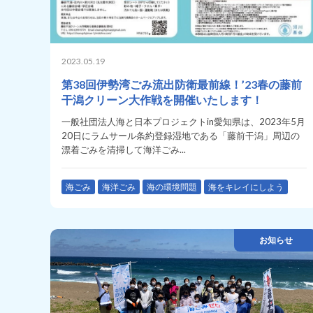
2023.05.19
第38回伊勢湾ごみ流出防衛最前線！’23春の藤前
干潟クリーン大作戦を開催いたします！
一般社団法人海と日本プロジェクトin愛知県は、2023年5月
20日にラムサール条約登録湿地である「藤前干潟」周辺の
漂着ごみを清掃して海洋ごみ...
海ごみ
海洋ごみ
海の環境問題
海をキレイにしよう
お知らせ