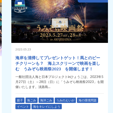
2023.05.23
海岸を清掃してプレゼントゲット！馬とのビー
チクリーンも？ 海上スクリーンで映画を楽し
む うみぞら映画祭2023 を開催します！
一般社団法人海と日本プロジェクトinひょうごは、2023年5
月27日（土）～28日（日）に「うみぞら映画祭2023」を開
催いたします。淡路島...
親子
海ごみ
海洋ごみ
うみのえいが
海の環境問題
イベント
海をキレイにしよう