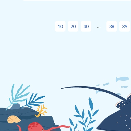
10
20
30
38
39