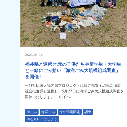
2023.05.19
福井県と連携 地元の子供たちや留学生・大学生
と一緒にごみ拾い「海洋ごみ大規模組成調査」
を開催！
一般社団法人福丼県プロジェクトは福井県安全環境部循環
社会推進課と連携し、5月27日に海洋ごみ大規模組成調査を
開催いたします。 このイベ...
海ごみ
海洋ごみ
海の環境問題
調査
海をキレイにしよう