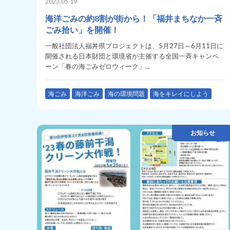
2023.05.19
海洋ごみの約8割が街から！「福井まちなか一斉
ごみ拾い」を開催！
一般社団法人福丼県プロジェクトは、5月27日～6月11日に
開催される日本財団と環境省が主催する全国一斉キャンペ
ーン「春の海ごみゼロウィーク」...
海ごみ
海洋ごみ
海の環境問題
海をキレイにしよう
お知らせ