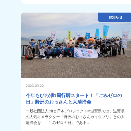
お知らせ
2023.05.22
今年もびわ湖1周行脚スタート！「ごみゼロの
日」野洲のおっさんと大清掃会
一般社団法人 海と日本プロジェクトin滋賀県では、滋賀県
の人気キャラクター「野洲のおっさんカイツブリ」との大
清掃会を、「ごみゼロの日」である...