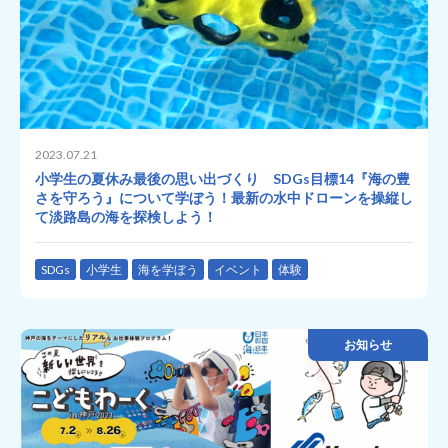
2023.07.21
小学生の夏休み最後の思い出づくり SDGs目標14『海の豊
さを守ろう』について学ぼう！最新の水中ドローンを操縦し
て淡路島の海を探検しよう！
SDGs
小学生
海を学ぼう
イベント
体験
お知らせ