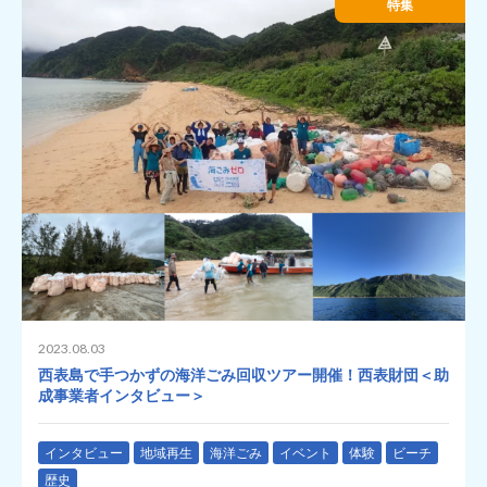
特集
2023.08.03
西表島で手つかずの海洋ごみ回収ツアー開催！西表財団＜助
成事業者インタビュー＞
インタビュー
地域再生
海洋ごみ
イベント
体験
ビーチ
歴史