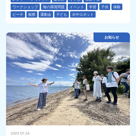
ワークショップ
海の環境問題
イベント
学習
子供
体験
ビーチ
観察
運動会
子ども
水中ロボット
お知らせ
2023.07.26