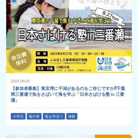
2023.08.03
【参加者募集】東京湾に干潟があるのをご存じですか⁇千葉
県三番瀬で魚をさばいて海を学ぶ「日本さばける塾 in 三番
瀬」
小学生
海の幸
海を学ぼう
体験