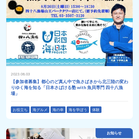
2023.08.03
【参加者募集】都心のど真ん中で魚さばきから北三陸の変わ
りゆく海を知る「日本さばける塾 with 魚貝専門 四十八漁
場」
お役立ち
海グルメ
海の幸
海を学ぼう
体験
お知らせ