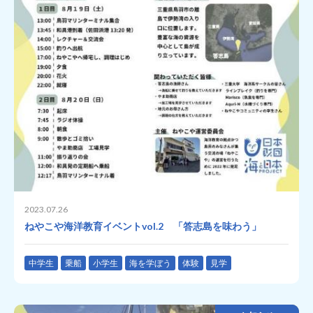
2023.07.26
ねやこや海洋教育イベントvol.2 「答志島を味わう」
中学生
乗船
小学生
海を学ぼう
体験
見学