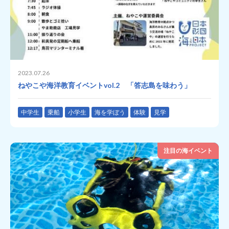
2023.07.26
ねやこや海洋教育イベントvol.2 「答志島を味わう」
中学生
乗船
小学生
海を学ぼう
体験
見学
注目の海イベント