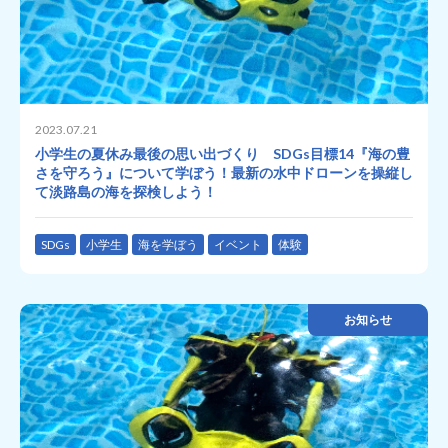
2023.07.21
小学生の夏休み最後の思い出づくり SDGs目標14『海の豊
さを守ろう』について学ぼう！最新の水中ドローンを操縦し
て淡路島の海を探検しよう！
SDGs
小学生
海を学ぼう
イベント
体験
お知らせ