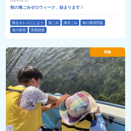
2024.09.12
秋の海ごみゼロウィーク、始まります！
海をキレイにしよう
海ごみ
海洋ごみ
海の環境問題
海の研究
実態調査
特集