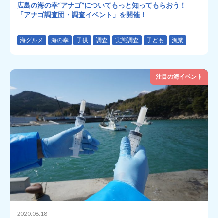
広島の海の幸“アナゴ”についてもっと知ってもらおう！
「アナゴ調査団・調査イベント」を開催！
海グルメ
海の幸
子供
調査
実態調査
子ども
漁業
注目の海イベント
2020.08.18