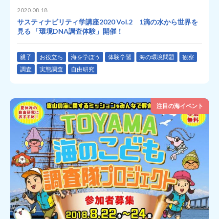
2020.08.18
サスティナビリティ学講座2020 Vol.2 1滴の水から世界を
見る 「環境DNA調査体験」開催！
親子
お役立ち
海を学ぼう
体験学習
海の環境問題
観察
調査
実態調査
自由研究
注目の海イベント