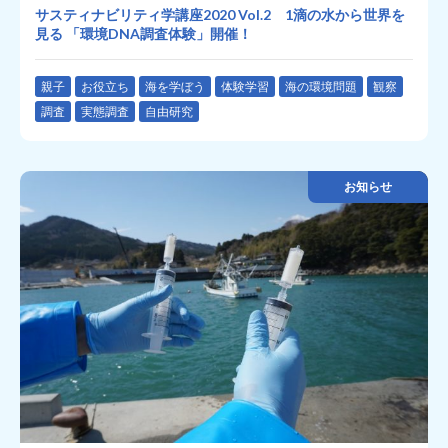
サスティナビリティ学講座2020 Vol.2 1滴の水から世界を
見る 「環境DNA調査体験」開催！
親子
お役立ち
海を学ぼう
体験学習
海の環境問題
観察
調査
実態調査
自由研究
お知らせ