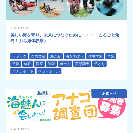
2020.09.25
美しい海を守り、未来につなぐために・・・ 「まるごと角
島！ぶち海体験隊」！
カヤック
自然散策
海ごみ
海を学ぼう
体験学習
学習
子供
体験
観察
調査
ボート
実態調査
子ども
バナナボート
ペットボトル
お知らせ
2020.09.16