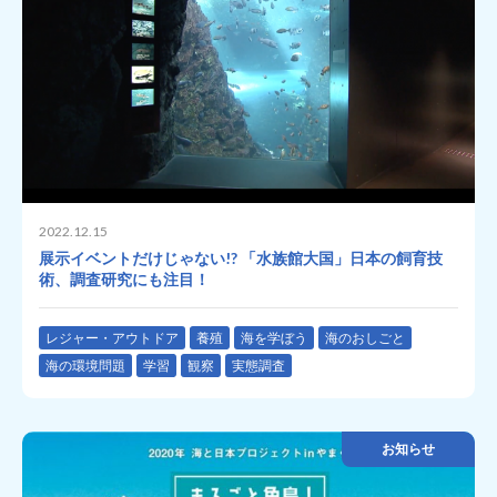
2022.12.15
展示イベントだけじゃない!? 「水族館大国」日本の飼育技
術、調査研究にも注目！
レジャー・アウトドア
養殖
海を学ぼう
海のおしごと
海の環境問題
学習
観察
実態調査
お知らせ