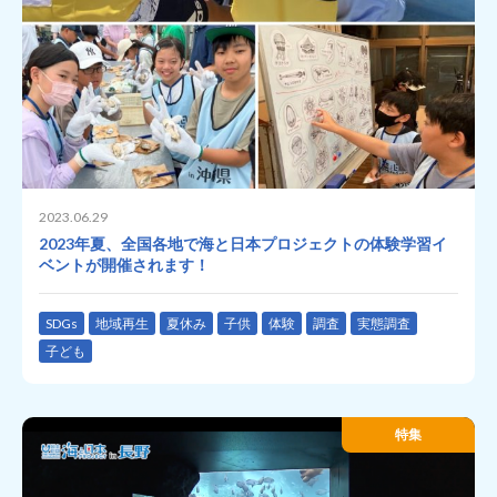
2023.06.29
2023年夏、全国各地で海と日本プロジェクトの体験学習イ
ベントが開催されます！
SDGs
地域再生
夏休み
子供
体験
調査
実態調査
子ども
特集