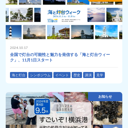
2024.10.17
全国で灯台の可能性と魅力を発信する「海と灯台ウィー
ク」、11月1日スタート
海と灯台
シンポジウム
イベント
歴史
講演
見学
お知らせ