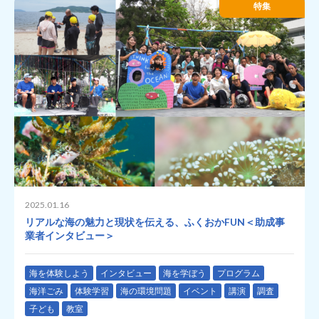
特集
2025.01.16
リアルな海の魅力と現状を伝える、ふくおかFUN＜助成事
業者インタビュー＞
海を体験しよう
インタビュー
海を学ぼう
プログラム
海洋ごみ
体験学習
海の環境問題
イベント
講演
調査
子ども
教室