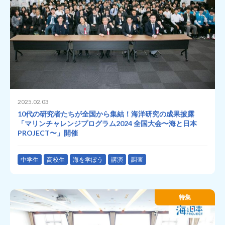
2025.02.03
10代の研究者たちが全国から集結！海洋研究の成果披露
「マリンチャレンジプログラム2024 全国大会〜海と日本
PROJECT〜」開催
中学生
高校生
海を学ぼう
講演
調査
特集