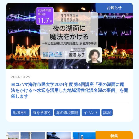
お知らせ
2024.10.29
ヨコハマ海洋市民大学2024年度 第6回講座「夜の湖面に魔
法をかける〜水辺を活用した地域活性化浜名湖の事例」を開
催します
地域再生
海を学ぼう
海の環境問題
イベント
講演
特集