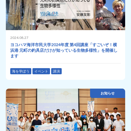
2024.08.27
ヨコハマ海洋市民大学2024年度 第4回講座「すごいぞ！横
浜港 元町の釣具店だけが知っている生物多様性」を開催し
ます
海を学ぼう
イベント
講演
お知らせ