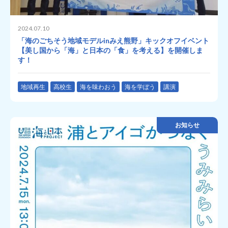
2024.07.10
「海のごちそう地域モデルinみえ熊野」キックオフイベント
【美し国から「海」と日本の「食」を考える】を開催しま
す！
地域再生
高校生
海を味わおう
海を学ぼう
講演
お知らせ