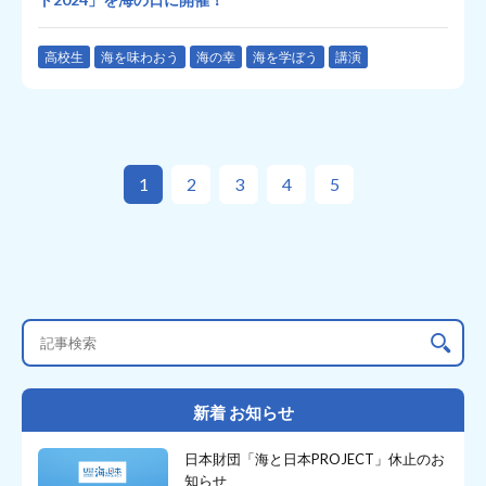
高校生
海を味わおう
海の幸
海を学ぼう
講演
1
2
3
4
5
新着 お知らせ
日本財団「海と日本PROJECT」休止のお
知らせ