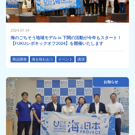
2024.07.19
海のごちそう地域モデル in 下関の活動が今年もスタート！
【FUKUレボキックオフ2024】を開催いたします
商品開発
海を味わおう
イベント
講演
お知らせ