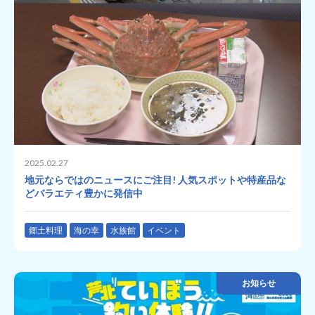
2025.02.27
地元ならではのニュースにご注目! 人気スポットや特産品な
どバラエティ豊かに発信中
郷土料理
海の幸
水族館
イベント
お知らせ