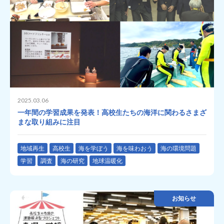
2025.03.06
一年間の学習成果を発表！高校生たちの海洋に関わるさまざ
まな取り組みに注目
地域再生
高校生
海を学ぼう
海を味わおう
海の環境問題
学習
調査
海の研究
地球温暖化
お知らせ