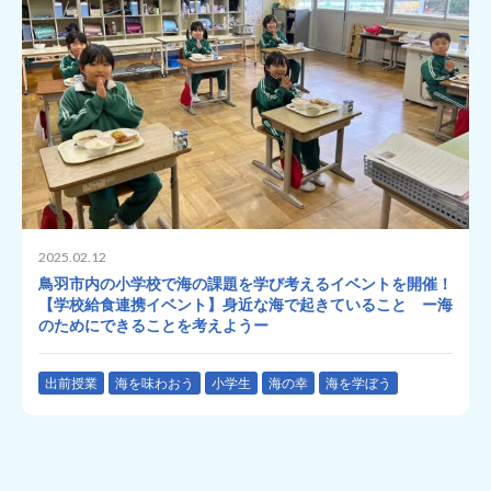
2025.02.12
鳥羽市内の小学校で海の課題を学び考えるイベントを開催！
【学校給食連携イベント】身近な海で起きていること ー海
のためにできることを考えようー
出前授業
海を味わおう
小学生
海の幸
海を学ぼう