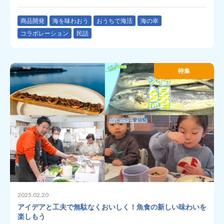
商品開発
海を味わおう
おうちで海活
海の幸
コラボレーション
民話
特集
2025.02.20
アイデアと工夫で無駄なくおいしく！魚食の新しい味わいを
楽しもう