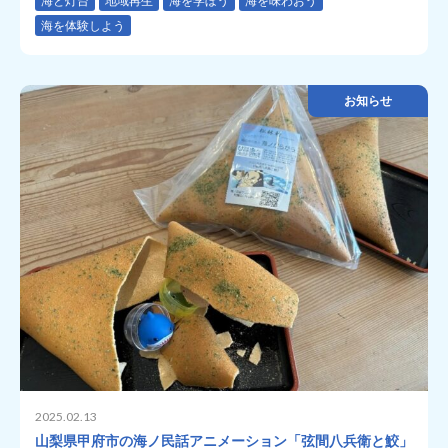
海と灯台
地域再生
海を学ぼう
海を味わおう
海を体験しよう
お知らせ
2025.02.13
山梨県甲府市の海ノ民話アニメーション「弦間八兵衛と鮫」