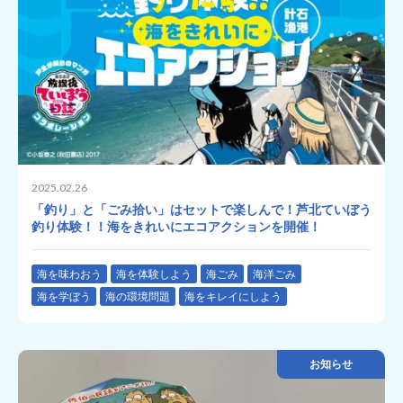
2025.02.26
「釣り」と「ごみ拾い」はセットで楽しんで！芦北ていぼう
釣り体験！！海をきれいにエコアクションを開催！
海を味わおう
海を体験しよう
海ごみ
海洋ごみ
海を学ぼう
海の環境問題
海をキレイにしよう
お知らせ