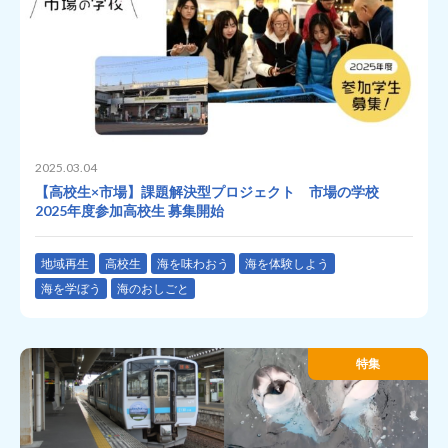
2025.03.04
【高校生×市場】課題解決型プロジェクト 市場の学校
2025年度参加高校生 募集開始
地域再生
高校生
海を味わおう
海を体験しよう
海を学ぼう
海のおしごと
特集