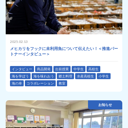
2025.02.13
メヒカリをフックに未利用魚について伝えたい！＜推進パー
トナーインタビュー＞
インタビュー
商品開発
出前授業
中学生
高校生
海を学ぼう
海を味わおう
郷土料理
水産高校生
小学生
海の幸
コラボレーション
教室
お知らせ