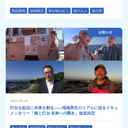
商品開発
地域再生
海を味わおう
海グルメ
海の幸
お知らせ
2025.02.18
灯台を起点に未来を創る――地域再生のリアルに迫るドキュ
メンタリー「海と灯台 未来への輝き」放送決定