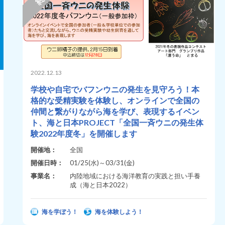
2022.12.13
学校や自宅でバフンウニの発生を見守ろう！本
格的な受精実験を体験し、オンラインで全国の
仲間と繋がりながら海を学び、表現するイベン
ト、海と日本PROJECT「全国一斉ウニの発生体
験2022年度冬」を開催します
開催地：
全国
開催日時：
01/25(水)～03/31(金)
事業名：
内陸地域における海洋教育の実践と担い手養
成（海と日本2022）
海を学ぼう！
海を体験しよう！