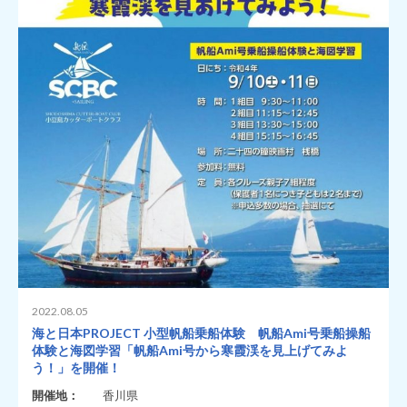
2022.08.05
海と日本PROJECT 小型帆船乗船体験 帆船Ami号乗船操船
体験と海図学習「帆船Ami号から寒霞渓を見上げてみよ
う！」を開催！
開催地：
香川県