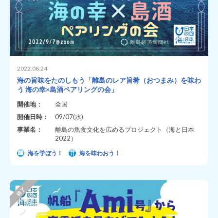
2022.08.24
海の旨味をたのしもう「離島のレア旨肴（おつまみ）を味わ
う 海の幸×島酒ペアリングの会」
開催地：
全国
開催日時：
09/07(水)
事業名：
離島の魚食文化を広めるプロジェクト（海と日本
2022）
海を学ぼう！
海を味わおう！