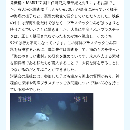
発機構・JAMSTEC 副主任研究員 磯部紀之先生によるお話でし
た。有人潜水調査船「しんかい6500」が深海に潜っていく様子
や海底の様子など、実際の映像で紹介していただきました。映像
の中には深海生物だけではなく、プラスチックごみがはっきりと
映りこんでいたことに驚きました。大量に生産されたプラスチッ
クは、正しく処理されなかったものが海へ流出し、そのうち
99％は行方不明になっています。この海洋プラスチックごみ問
題を解決するために、磯部先生は調査をして、海のものを使った
「海にやさしい素材」の研究を進めています。未来を支える素材
を消費者である私たちが購入することで、大切な海を守ることに
つながるのだと学ぶことができました。
講演会の最後には、参加した子ども達から沢山の質問があり、神
秘的な深海や海洋プラスチックごみ問題について強い関心を持っ
ている様子でした。