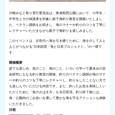
川崎みなと祭り実行委員会は、東扇島西公園において、小学生・
中学生とその保護者を対象に親子海釣り教室を開催いたしまし
た。ベテラン講師をお招きし、海のマナーや釣りのコツを丁寧に
レクチャーいただきながら親子で海釣りを楽しみました。
このイベントは、次世代へ海を引き継ぐために、海を介して人と
人とがつながる“日本財団「海と日本プロジェクト」”の一環で
す。
開催概要
誰でも楽しめ、魚のこと、海のこと、いろいろ学べて夏休みの自
由研究にもなる釣り教室の開催。釣りのベテラン講師が海のマナ
ーや釣りのコツを丁寧にレクチャーし、釣りをしたことない方で
も楽しんでいただける内容です。また、釣ったお魚を美味しくい
ただくために「魚のさばき方」も当日実演。釣り終了後には、
海・公園内のごみ拾いを通して豊かな海を守るアクションも体験
いただきました。
日程