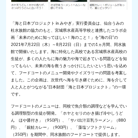
「海と日本プロジェクト in みやぎ」実行委員会は、仙台うみの
杜水族館の協力のもと、宮城県水産高等学校と連携したコラボ企
画「未来のために知ってほしい！海のこと！」を”海の日”の
2021年7月22日（木）～8月22日（日）までの1ヵ月間、同水族
館で開催いたします。海に特化した高校である宮城県水産高校の
生徒が、多くの人たちに海の魅力や海で起きている問題などを知
ってもらい、未来の海を救うきっかけにしたいという思いを込め
て、フードコートのメニュー開発やクイズラリーの問題を考案し
ました。この企画は、次世代へ海を引き継ぐために、海を介して
人と人とがつながる“日本財団「海と日本プロジェクト」”の一環
です。
フードコートのメニューは、同校で魚介類の調理などを学んでい
る調理類型の生徒が開発。「ホヤとセリのかき揚げ冷やしうど
ん ほや醤付き」（950円）、「サバ出汁豆乳ラーメン」（880
円）、「銀鮭カレー」（900円）、「藻塩ソフトクリーム」
（350円）を期間中、同水族館のフードコートで提供します。