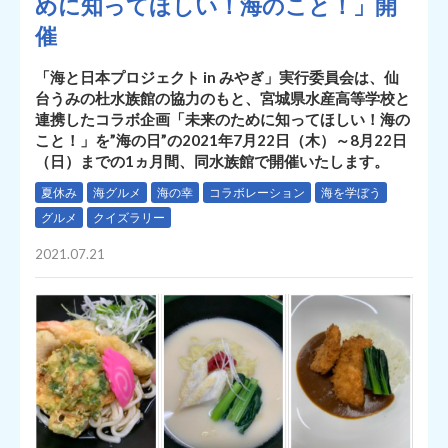
めに知ってほしい！海のこと！」開
催
「海と日本プロジェクト in みやぎ」実行委員会は、仙
台うみの杜水族館の協力のもと、宮城県水産高等学校と
連携したコラボ企画「未来のために知ってほしい！海の
こと！」を”海の日”の2021年7月22日（木）～8月22日
（日）までの1ヵ月間、同水族館で開催いたします。
夏休み
海グルメ
海の幸
コラボレーション
海を学ぼう
グルメ
クイズラリー
2021.07.21