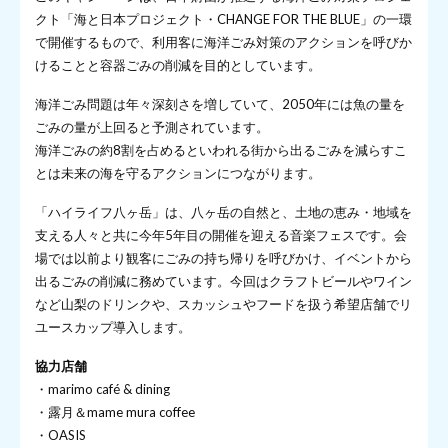
クト「海と日本プロジェクト・CHANGE FOR THE BLUE」の一環
で開催するもので、利用客に海洋ごみ対策のアクションを呼びか
けることと容器ごみの削減を目的としています。
海洋ごみ問題は年々深刻さを増していて、2050年には魚の量を
ごみの量が上回ると予測されています。
海洋ごみの約8割を占めるといわれる街から出るごみを減らすこ
とは未来の海を守るアクションにつながります。
「ハイライフ八ヶ岳」は、八ヶ岳の自然と、土地の恵み・地域を
支える人々と共に今年5年目の開催を迎える音楽フェスです。会
場では以前より観客にごみの持ち帰りを呼びかけ、イベントから
出るごみの削減に務めています。今回はクラフトビールやワイン
など山梨のドリンクや、スカッシュやフードを扱う希望店舗でリ
ユースカップ導入します。
協力店舗
・marimo café & dining
・露月＆mame mura coffee
・OASIS