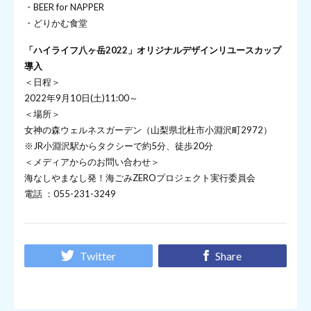
・BEER for NAPPER
・どりかむ食堂
「ハイライフ八ヶ岳2022」オリジナルデザインリユースカップ
導入
＜日程＞
2022年9月10日(土)11:00～
＜場所＞
女神の森ウェルネスガーデン（山梨県北杜市小淵沢町2972）
※JR小淵沢駅からタクシーで約5分、徒歩20分
＜メディアからのお問い合わせ＞
海なしやまなし発！海ごみZEROプロジェクト実行委員会
電話 ：055-231-3249
Twitter
Share