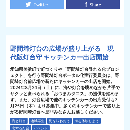
Twitter
Share
野間埼灯台の広場が盛り上がる 現
代版灯台守 キッチンカー出店開始
愛知県美浜町で町づくりや「野間埼灯台登れる化プロジ
ェクト」を行う野間埼灯台ポータル化実行委員会は、野
間埼灯台前広場で新たにキッチンカーの出店を開始。
2024年8月24日（土）に、海や灯台を眺めながら片手で
サクッと食べられる「おつまみタコス」の提供を始めま
す。また、灯台広場で他のキッチンカーの出店受付も7
月25日（木）より募集中。多くのキッチンカーで盛り上
がる野間埼灯台へ是非みなさんお越しください。
海と灯台
地域再生
海を味わおう
海を体験しよう
恋する灯台
イベント