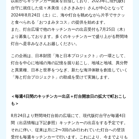
以前からキッチンカー開業を目指しており、2023年に現代版灯
台守に就任した佐々木美佳（ささきみか）さんが中心となって
2024年8月24日（土）に、海や灯台を眺めながら片手でサクッ
と食べられる「おつまみタコス」の提供を始めます。
また、灯台広場で他のキッチンカーの出店受付も7月25日（木）
より募集しております。多くのキッチンカーで盛り上がる野間埼
灯台へ是非みなさんお越しください。
この企画は、日本財団「海と日本プロジェクト」の一環として、
灯台を中心に地域の海の記憶を掘り起こし、地域と地域、異分野
と異業種、⽇本と世界をつなぎ、新たな海洋体験を創造していく
「海と灯台プロジェクト」の助成を受けて実施します。
＜毎週4日間のキッチンカー出店＋灯台開放日の拡大で町おこし
も＞
8月24日より野間埼灯台前の広場にて、現代版灯台守が毎週4日
間（出店情報は下記参照）キッチンカーの出店をする予定です。
それに伴い、従来は月に2〜3回のみ行われていた灯台への登頂
受付も毎週キッチンカーで行います。これにより、今までよりも