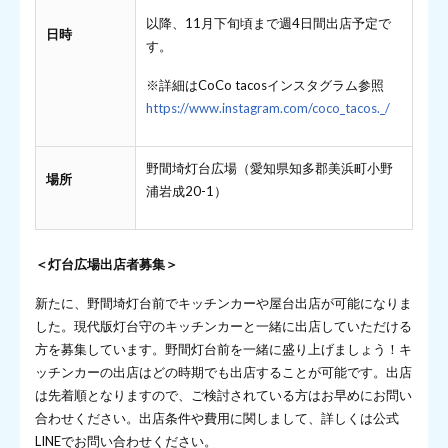
以降、11月下旬頃まで週4日間出店予定で
日時
す。
※詳細はCoCo tacosインスタグラム参照
https://www.instagram.com/coco_tacos._/
野間埼灯台広場（愛知県知多郡美浜町小野
場所
浦岩成20-1）
＜灯台広場出店者募集＞
新たに、野間埼灯台前でキッチンカーや屋台出店が可能になりま
した。現代版灯台守のキッチンカーと一緒に出店していただける
方を募集しています。野間灯台前を一緒に盛り上げましょう！キ
ッチンカーの出店はどの時期でも出店することが可能です。出店
は先着順となりますので、ご検討されている方はお早めにお問い
合わせください。出店条件や費用に関しまして、詳しくは公式
LINEでお問い合わせください。