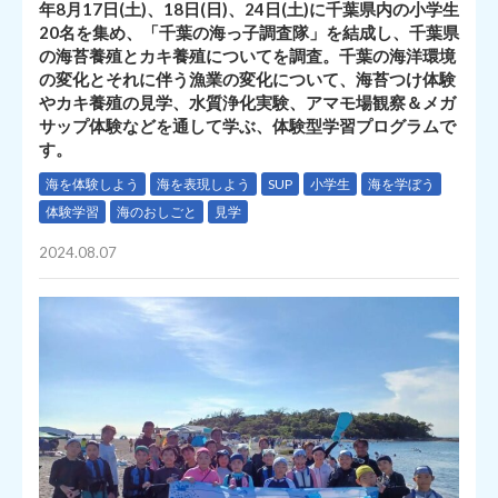
年8月17日(土)、18日(日)、24日(土)に千葉県内の小学生
20名を集め、「千葉の海っ子調査隊」を結成し、千葉県
の海苔養殖とカキ養殖についてを調査。千葉の海洋環境
の変化とそれに伴う漁業の変化について、海苔つけ体験
やカキ養殖の見学、水質浄化実験、アマモ場観察＆メガ
サップ体験などを通して学ぶ、体験型学習プログラムで
す。
海を体験しよう
海を表現しよう
SUP
小学生
海を学ぼう
体験学習
海のおしごと
見学
2024.08.07