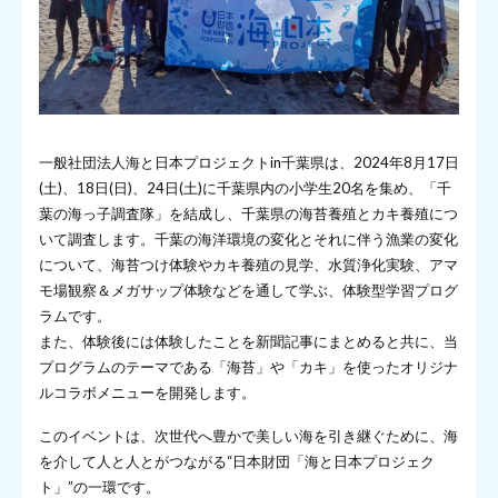
一般社団法人海と日本プロジェクトin千葉県は、2024年8月17日
(土)、18日(日)、24日(土)に千葉県内の小学生20名を集め、「千
葉の海っ子調査隊」を結成し、千葉県の海苔養殖とカキ養殖につ
いて調査します。千葉の海洋環境の変化とそれに伴う漁業の変化
について、海苔つけ体験やカキ養殖の見学、水質浄化実験、アマ
モ場観察＆メガサップ体験などを通して学ぶ、体験型学習プログ
ラムです。
また、体験後には体験したことを新聞記事にまとめると共に、当
プログラムのテーマである「海苔」や「カキ」を使ったオリジナ
ルコラボメニューを開発します。
このイベントは、次世代へ豊かで美しい海を引き継ぐために、海
を介して人と人とがつながる“日本財団「海と日本プロジェク
ト」”の一環です。