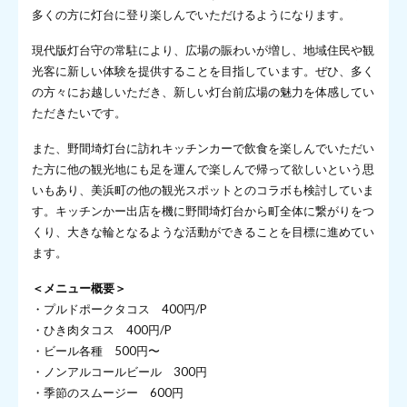
多くの方に灯台に登り楽しんでいただけるようになります。
現代版灯台守の常駐により、広場の賑わいが増し、地域住民や観
光客に新しい体験を提供することを目指しています。ぜひ、多く
の方々にお越しいただき、新しい灯台前広場の魅力を体感してい
ただきたいです。
また、野間埼灯台に訪れキッチンカーで飲食を楽しんでいただい
た方に他の観光地にも足を運んで楽しんで帰って欲しいという思
いもあり、美浜町の他の観光スポットとのコラボも検討していま
す。キッチンかー出店を機に野間埼灯台から町全体に繋がりをつ
くり、大きな輪となるような活動ができることを目標に進めてい
ます。
＜メニュー概要＞
・プルドポークタコス 400円/P
・ひき肉タコス 400円/P
・ビール各種 500円〜
・ノンアルコールビール 300円
・季節のスムージー 600円