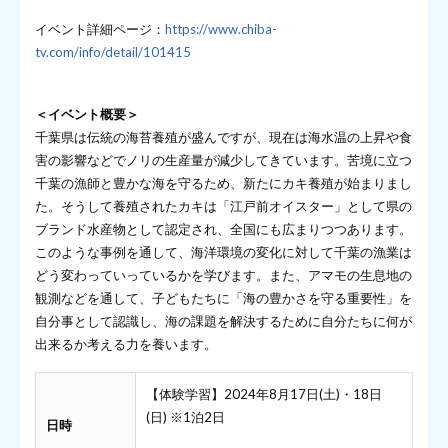
イベント詳細ページ：
https://www.chiba-
tv.com/info/detail/101415
＜イベント概要＞
千葉県は伝統の海苔養殖が盛んですが、現在は海水温の上昇や食
害の影響などでノリの生産量が減少してきています。苦境に立つ
千葉の漁師と豊かな海を守るため、新たにカキ養殖が始まりまし
た。そうして養殖されたカキは「江戸前オイスター」として県の
ブランド水産物として認定され、全国にも広まりつつあります。
このような事例を通して、海洋環境の変化に対して千葉の漁業は
どう変わっていっているかを学びます。また、アマモの生息地の
観測などを通して、子どもたちに「海の豊かさを守る重要性」を
自分事として認識し、海の課題を解決するために自分たちに何が
出来るか考える力を養います。
【体験学習】2024年8月17日(土)・18日
(日) ※1泊2日
日時