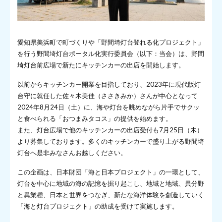
愛知県美浜町で町づくりや「野間埼灯台登れる化プロジェクト」
を行う野間埼灯台ポータル化実行委員会（以下：当会）は、野間
埼灯台前広場で新たにキッチンカーの出店を開始します。
以前からキッチンカー開業を目指しており、2023年に現代版灯
台守に就任した佐々木美佳（ささきみか）さんが中心となって
2024年8月24日（土）に、海や灯台を眺めながら片手でサクッ
と食べられる「おつまみタコス」の提供を始めます。
また、灯台広場で他のキッチンカーの出店受付も7月25日（木）
より募集しております。多くのキッチンカーで盛り上がる野間埼
灯台へ是非みなさんお越しください。
この企画は、日本財団「海と日本プロジェクト」の一環として、
灯台を中心に地域の海の記憶を掘り起こし、地域と地域、異分野
と異業種、⽇本と世界をつなぎ、新たな海洋体験を創造していく
「海と灯台プロジェクト」の助成を受けて実施します。