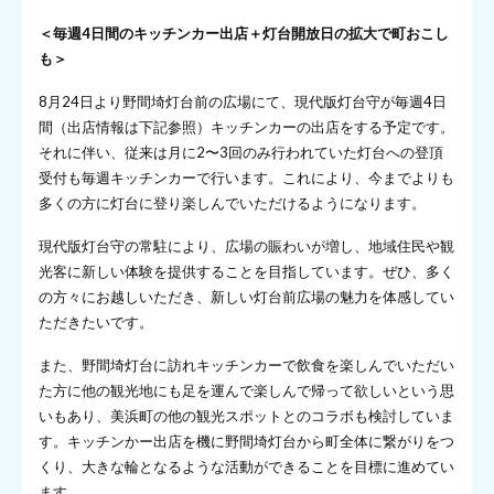
＜毎週4日間のキッチンカー出店＋灯台開放日の拡大で町おこし
も＞
8月24日より野間埼灯台前の広場にて、現代版灯台守が毎週4日
間（出店情報は下記参照）キッチンカーの出店をする予定です。
それに伴い、従来は月に2〜3回のみ行われていた灯台への登頂
受付も毎週キッチンカーで行います。これにより、今までよりも
多くの方に灯台に登り楽しんでいただけるようになります。
現代版灯台守の常駐により、広場の賑わいが増し、地域住民や観
光客に新しい体験を提供することを目指しています。ぜひ、多く
の方々にお越しいただき、新しい灯台前広場の魅力を体感してい
ただきたいです。
また、野間埼灯台に訪れキッチンカーで飲食を楽しんでいただい
た方に他の観光地にも足を運んで楽しんで帰って欲しいという思
いもあり、美浜町の他の観光スポットとのコラボも検討していま
す。キッチンかー出店を機に野間埼灯台から町全体に繋がりをつ
くり、大きな輪となるような活動ができることを目標に進めてい
ます。