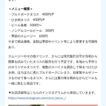
＜メニュー概要＞
・プルドポークタコス 400円/P
・ひき肉タコス 400円/P
・ビール各種 500円〜
・ノンアルコールビール 300円
・季節のスムージー 600円
※全て税込価格。金額は季節やイベント等により変更する可能性
あり。
スムージーやその他ドリンク、さらには現代版灯台守が当初から
開業を試みていたタコスの販売を行う予定です。生地から手作り
のオリジナルタコスで、複数のスパイスを調合して味をつけたひ
き肉、ほろほろに煮たプルドポークにレタス、自家製サルサソー
スをのせて食べるタコス、さらには夏の海を眺めながらビールも
一緒に飲むと絶品です。
▼出店詳細等はこちらのインスタグラムから発信していきます。
https://www.instagram.com/coco_tacos._/