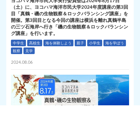
ヨコハマ海洋市民大学実行委員会は2024年8月17日
（土）に、ヨコハマ海洋市民大学2024年度講座の第3回
目「真鶴・磯の生物観察＆ロックバランシング講座」を
開催。第3回目となる今回の講座は横浜を離れ真鶴半島
の三ツ石海岸へ行き「磯の生物観察＆ロックバランシン
グ講座」を行います。
中学生
高校生
海を体験しよう
親子
小学生
海を学ぼう
観察
見学
2024.08.06