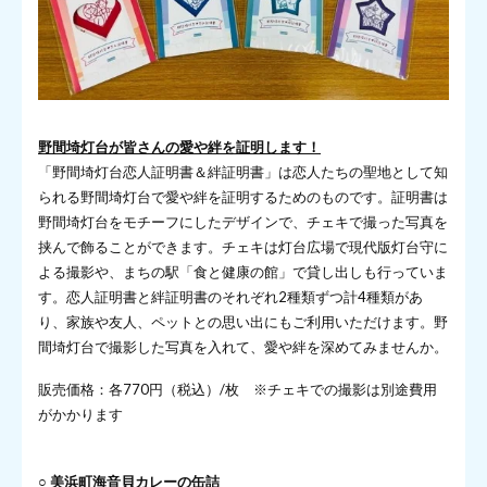
野間埼灯台が皆さんの愛や絆を証明します！
「野間埼灯台恋人証明書＆絆証明書」は恋人たちの聖地として知
られる野間埼灯台で愛や絆を証明するためのものです。証明書は
野間埼灯台をモチーフにしたデザインで、チェキで撮った写真を
挟んで飾ることができます。チェキは灯台広場で現代版灯台守に
よる撮影や、まちの駅「食と健康の館」で貸し出しも行っていま
す。恋人証明書と絆証明書のそれぞれ2種類ずつ計4種類があ
り、家族や友人、ペットとの思い出にもご利用いただけます。野
間埼灯台で撮影した写真を入れて、愛や絆を深めてみませんか。
販売価格：各770円（税込）/枚 ※チェキでの撮影は別途費用
がかかります
○ 美浜町海音貝カレーの缶詰