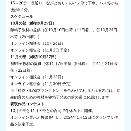
15～20分、長通り（ながどおり）のバス停で下車、バス停から
徒歩約1分。
スケジュール
10
月の部（締切9月29日）
卵精子教材の提供（①10月10日出荷（11日着）、②10月24日
出荷（25日着））
オンライン相談会（10月26日）
オンライン報告会（11月2日 予定）
11
月の部（締切10月27日）
卵精子教材の提供（③11月7日出荷（8日着）、④11月21日出
荷（22日着））
オンライン相談会（11月23日）
オンライン報告会（11月30日 予定）
※「植物・動物プランクトン」を合わせて利用される方には、幼
生飼育のための教材を卵精子発送の前の週にお届けします
表現作品コンテスト
10月の部と11月の部との合同で冬休み中に開催。
オンライン展示と投票を行い、2024年1月12日にグランプリ作
品を決定予定。