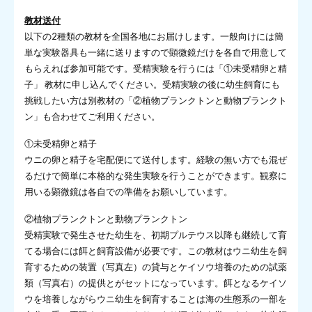
教材送付
以下の2種類の教材を全国各地にお届けします。一般向けには簡
単な実験器具も一緒に送りますので顕微鏡だけを各自で用意して
もらえれば参加可能です。受精実験を行うには「①未受精卵と精
子」 教材に申し込んでください。受精実験の後に幼生飼育にも
挑戦したい方は別教材の「②植物プランクトンと動物プランクト
ン」も合わせてご利用ください。
①未受精卵と精子
ウニの卵と精子を宅配便にて送付します。経験の無い方でも混ぜ
るだけで簡単に本格的な発生実験を行うことができます。観察に
用いる顕微鏡は各自での準備をお願いしています。
②植物プランクトンと動物プランクトン
受精実験で発生させた幼生を、初期プルテウス以降も継続して育
てる場合には餌と飼育設備が必要です。この教材はウニ幼生を飼
育するための装置（写真左）の貸与とケイソウ培養のための試薬
類（写真右）の提供とがセットになっています。餌となるケイソ
ウを培養しながらウニ幼生を飼育することは海の生態系の一部を