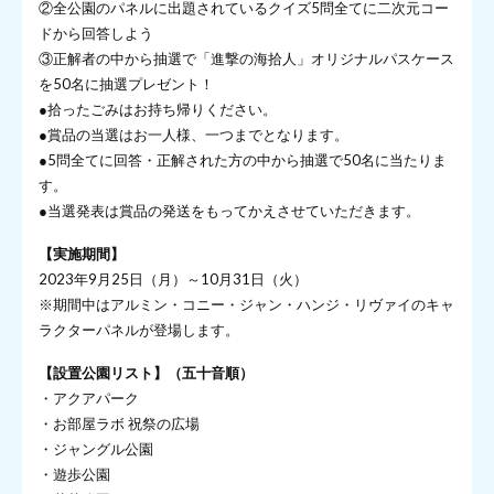
②全公園のパネルに出題されているクイズ5問全てに二次元コー
ドから回答しよう
③正解者の中から抽選で「進撃の海拾人」オリジナルパスケース
を50名に抽選プレゼント！
●拾ったごみはお持ち帰りください。
●賞品の当選はお一人様、一つまでとなります。
●5問全てに回答・正解された方の中から抽選で50名に当たりま
す。
●当選発表は賞品の発送をもってかえさせていただきます。
【実施期間】
2023年9月25日（月）～10月31日（火）
※期間中はアルミン・コニー・ジャン・ハンジ・リヴァイのキャ
ラクターパネルが登場します。
【設置公園リスト】（五十音順）
・アクアパーク
・お部屋ラボ 祝祭の広場
・ジャングル公園
・遊歩公園