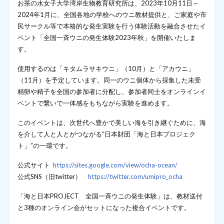
お茶の水女子大学湾岸生物教育研究所は、2023年10月11日～
2024年1月に、全国各地の学校へのウニ教材提供と、ご家庭や市
民サークル等で本格的な発生実験を行う体験活動を融合させたイ
ベント「全国一斉ウニの発生体験2023年秋」を開催いたしま
す。
使用するのは「キタムラサキウニ」（10月）と「アカウニ」
（11月）を予定しています。同一のウニ個体から採集した未受
精卵や精子を全国の参加者に分配し、参加者同士をオンラインイ
ベントで繋いで一体感をもちながら実験を進めます。
このイベントは、次世代へ豊かで美しい海を引き継ぐために、海
を介して人と人とがつながる“日本財団「海と日本プロジェク
ト」”の一環です。
公式サイト
https://sites.google.com/view/ocha-ocean/
公式SNS（旧twitter）
https://twitter.com/umipro_ocha
「海と日本PROJECT 全国一斉ウニの発生体験」は、教材送付
と3種のオンライン会がセットになった複合イベントです。