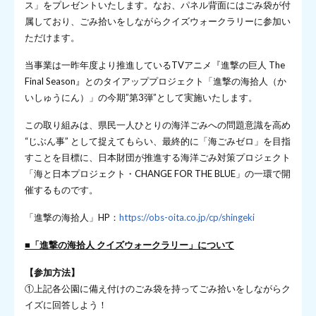
ス」をプレゼントいたします。なお、パネル背面にはごみ袋が付
属しており、ごみ拾いをしながらクイズウォークラリーに参加い
ただけます。
当事業は一昨年度より推進しているTVアニメ『進撃の巨人 The
Final Season』とのタイアッププロジェクト「進撃の海拾人（か
いしゅうにん）」の今期”第3弾”として実施いたします。
この取り組みは、県民一人ひとりの海洋ごみへの問題意識を高め
“じぶん事” として捉えてもらい、最終的に「海ごみゼロ」を目指
すことを目標に、日本財団が推進する海洋ごみ対策プロジェクト
「海と日本プロジェクト・CHANGE FOR THE BLUE」の一環で開
催するものです。
「進撃の海拾人」HP：
https://obs-oita.co.jp/cp/shingeki
■「進撃の海拾人 クイズウォークラリー」について
【参加方法】
①上記各公園に備え付けのごみ袋を持ってごみ拾いをしながらク
イズに回答しよう！