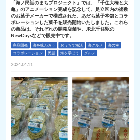
「海ノ民話のまちプロジェクト」では、「千住大橋と大
亀」のアニメーション完成を記念して、足立区内の複数
のお菓子メーカーで構成された、あだち菓子本舗とコラ
ボレーションした菓子を販売開始いたしました。これら
の商品は、それぞれの開発店舗や、JR北千住駅の
NewDaysなどで販売中です。
商品開発
海を味わおう
おうちで海活
海グルメ
海の幸
コラボレーション
民話
海を学ぼう
グルメ
2024.04.11