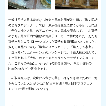
一般社団法人日本昔ばなし協会と日本財団が取り組む「海ノ民話
のまちプロジェクト」では、東京都足立区に古くから伝わる民話
「千住大橋と大亀」のアニメーション完成を記念して、「お菓子
のまち」足立区内の複数のお菓子メーカーで構成された、あだち
菓子本舗とコラボレーションした菓子を販売開始いたしました。
数ある商品の中から「塩青のりクッキー」、「塩入り五家宝」、
「塩入りバウムクーヘン」のパッケージに、千住大橋に棲んでい
ると言われる「大亀」のアニメキャラクターデザインを施しまし
た。これらの商品は、それぞれの開発店舗や、JR北千住駅の
NewDaysなどで販売中です。
この取り組みは、次世代へ豊かで美しい海を引き継ぐために、海
を介して人と人とがつながる“日本財団「海と日本プロジェク
ト」”の一環で実施しています。