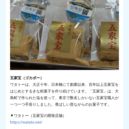
五家宝（ゴカボー）
ワタトーは、大正十年、日本橋にて創業以来、百年以上五家宝を
はじめとするきな粉菓子を作り続けています。「五家宝」は、大
島町で作られた塩を使って、東京で数名しかいない五家宝職人が
一つ一つ手造りしました。香ばしい昔ながらのお菓子です。
▼ワタトー（五家宝の開発店舗）
https://watato.net/