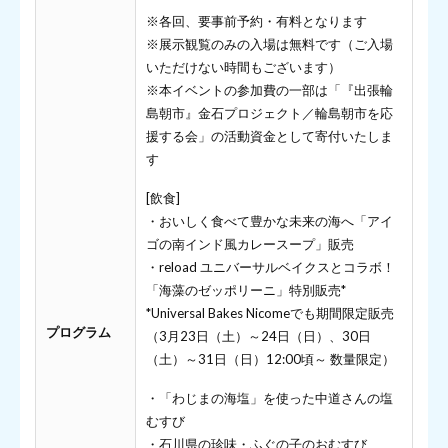
※各回、要事前予約・有料となります
※展示観覧のみの入場は無料です（ご入場
いただけない時間もございます）
※本イベントの参加費の一部は「『出張輪
島朝市』金石プロジェクト／輪島朝市を応
援する会」の活動資金として寄付いたしま
す
[飲食]
・おいしく食べて豊かな未来の海へ「アイ
ゴの南インド風カレースープ」販売
・reload ユニバーサルベイクスとコラボ！
「海藻のゼッポリーニ」特別販売*
*Universal Bakes Nicomeでも期間限定販売
プログラム
（3月23日（土）～24日（日）、30日
（土）～31日（日）12:00頃～ 数量限定）
・「わじまの海塩」を使った中道さんの塩
むすび
・石川県の珍味・ふぐの子のおむすび