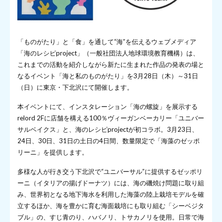
「ものがたり」と「食」を通して“海”を伝えるウェブメディア
「海のレシピproject」（一般社団法人地球環境教育機構）は、
これまでの活動を紹介しながら新たに生まれた作品の発表の場と
なるイベント「海と私のものがたり」を3月28日（木）～31日
（日）に東京・下北沢にて開催します。
本イベントにて、インスタレーション「海の螺旋」を展示する
relord 2Fに店舗を構える100％ヴィーガンベーカリー「ユニバー
サルベイクス」と、海のレシピprojectが初コラボ。3月23日、
24日、30日、31日の土日の4日間、数量限定で「海藻のゼッポ
リーニ」を提供します。
多様な人が行き交う下北沢で“ユニバーサル”に提供するゼッポリ
ーニ（イタリアの揚げドーナツ）には、海の磯焼け問題に取り組
み、世界初となる地下海水を利用した海藻の陸上栽培モデルを確
立するほか、海を豊かに育む海面栽培にも取り組む「シーベジタ
ブル」の、すじ青のり、ハバノリ、トサカノリを使用。日常で海