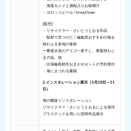
・海藻カジメと酒粕入りお味噌汁
・ヨロッコビール / bread beer
[販売]
・リサイクラー・さいとうとおる作品
・取材で見つけた！編集部おすすめの海を
味わえる各地の食材
ー豊後水道のアイゴ一夜干し、奥能登わじ
まの塩、他
​​・出張輪島朝市おまかせセットの予約受付
・海にまつわる書籍
2.インスタレーション展示（3月28日～31
日）
海の螺旋インスタレーション
リサイクラー・さいとうとおるによる海洋
プラスチックを用いた照明作品展示