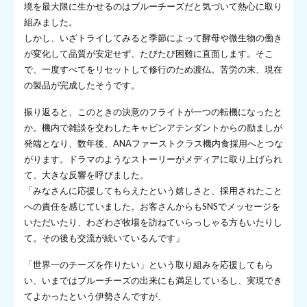
境を最大限に生かせるのはブルーチーズだと気づいて熱心に取り
組みました。
しかし、いざトライしてみると季節によって酵母や微生物の働き
が変化して品質が安定せず、たびたび困難に直面します。そこ
で、一度すべてをリセットして修行のため渡仏。苦労の末、現在
の製品が完成したそうです。
振り返ると、このときの決意のフライトが一つの転機になったと
か。機内で雑談を交わしたキャビンアテンダントからの励ましが
発端となり、数年後、ANAファーストクラス機内食採用へとつな
がります。ドラマのようなストーリーがメディアに取り上げられ
て、大きな反響を呼びました。
「みなさんに応援してもらえたという嬉しさと、採用されたこと
への責任を感じていました。お客さんからもSNSでメッセージを
いただいたり、わざわざ牧場を訪ねていらっしゃる方もいたりし
て。その後も交流が続いているんです」
「世界一のチーズを作りたい」という取り組みを応援してもら
い、いまではブルーチーズの出来にも満足しているし、実現でき
てよかったという伊勢さんですが、