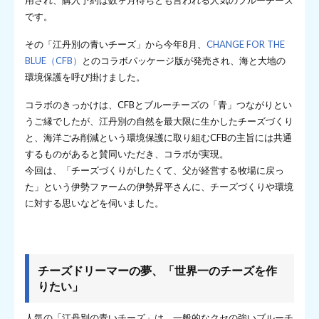
です。
その「江丹別の青いチーズ」から今年8月、
CHANGE FOR THE
BLUE（CFB）
とのコラボパッケージ版が発売され、海と大地の
環境保護を呼び掛けました。
コラボのきっかけは、CFBとブルーチーズの「青」つながりとい
うご縁でしたが、江丹別の自然を最大限に生かしたチーズづくり
と、海洋ごみ削減という環境保護に取り組むCFBの主旨には共通
するものがあると賛同いただき、コラボが実現。
今回は、「チーズづくりがしたくて、父が経営する牧場に戻っ
た」という伊勢ファームの伊勢昇平さんに、チーズづくりや環境
に対する思いなどを伺いました。
チーズドリーマーの夢、「世界一のチーズを作
りたい」
人気の「江丹別の青いチーズ」は、一般的なクセの強いブルーチ