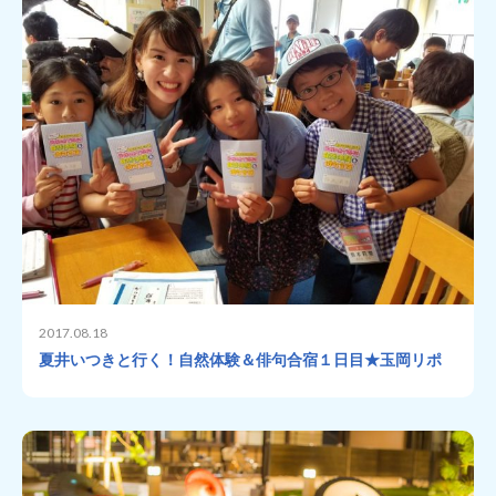
2017.08.18
夏井いつきと行く！自然体験＆俳句合宿１日目★玉岡リポ