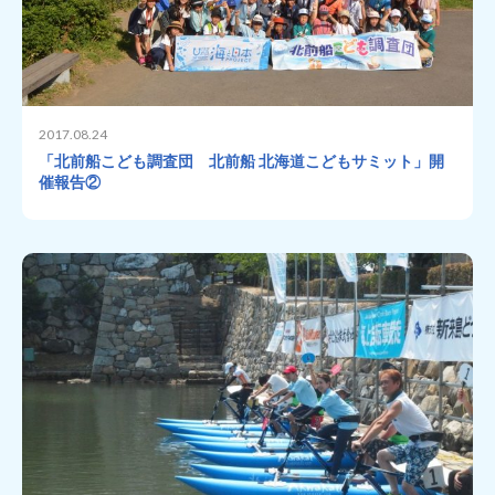
2017.08.24
「北前船こども調査団 北前船 北海道こどもサミット」開
催報告②