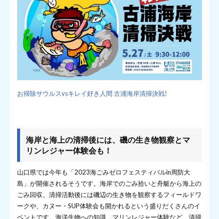
お掃除サウルスvsキレイ好き人間 古浦海岸清掃決戦!
海岸と海上の清掃後には、磯の生き物観察とマ
リンレジャー体験会も！
山口県では今年も「2023海ごみゼロフェスティバルin周防大
島」が開催されるそうです。海岸でのごみ拾いと舟艇から海上の
ごみ回収、清掃活動後には磯辺の生き物を観察するフィールドワ
ークや、カヌー・SUP体験会も開かれるという盛りだくさんのイ
ベントです。海洋生物への知識、マリンレジャー体験など、清掃