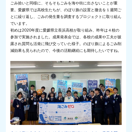
ごみ拾いと同様に、そもそもごみを海や街に出さないことが重
要。愛媛県では高校生たちが、のぼり旗の設置と撤去を１週間ご
とに繰り返し、ごみの発生量を調査するプロジェクトに取り組ん
でいます。
初めは2020年度に愛媛県立長浜高校が取り組み、昨年は４校の
参加で実施されました。成果発表会では、各校の成果や工夫が披
露され質問も活発に飛び交っていた様子。のぼり旗によるごみ削
減効果も見られたので、今後の活動継続にも期待したいですね。