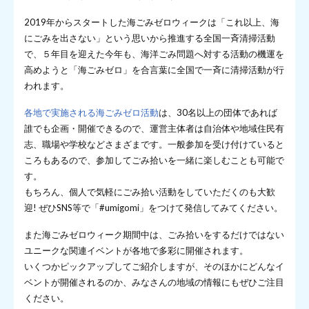
2019年からスタートした海ごみゼロウィークは「これ以上、海
にごみを出さない」という思いから推進する全国一斉清掃活動
で、５年目を迎えた今年も、海洋ごみ問題へ対する活動の機運を
高めようと「海ごみゼロ」を合言葉に全国で一斉に清掃活動が行
われます。
各地で実施される海ごみゼロ活動
は、30名以上の団体であれば
誰でも企画・開催できるので、運営主体者は自治体や地域住民有
志、職場や学校などさまざまです。一般参加を受け付けていると
ころもあるので、参加してごみ拾いを一緒に楽しむことも可能で
す。
もちろん、個人で気軽にごみ拾い活動をしていただくのも大歓
迎! ぜひSNS等で「#umigomi」をつけて発信してみてください。
また海ごみゼロウィーク期間中は、ごみ拾いをするだけではない
ユニークな関連イベントが各地で多彩に開催されます。
いくつかピックアップしてご紹介しますが、そのほかにどんなイ
ベントが開催されるのか、みなさんの地域の情報にもぜひご注目
ください。