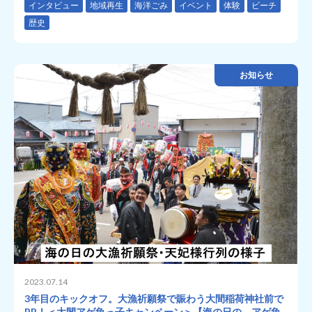
インタビュー
地域再生
海洋ごみ
イベント
体験
ビーチ
歴史
お知らせ
2023.07.14
3年目のキックオフ。大漁祈願祭で賑わう大間稲荷神社前で
PR！＜大間アゲ魚っ子キャンペーン＞【海の日の、アゲ魚