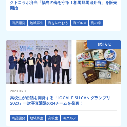
クトコラボ弁当「福島の海を守る！相馬野馬追弁当」を販売
開始
商品開発
地域再生
海を味わおう
海グルメ
海の幸
お知らせ
2023.08.03
高校生が缶詰を開発する「LOCAL FISH CAN グランプリ
2023」一次審査通過の24チームを発表！
商品開発
地域再生
高校生
海グルメ