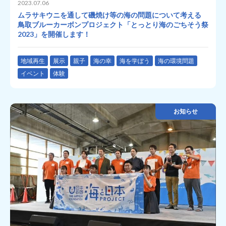
2023.07.06
ムラサキウニを通して磯焼け等の海の問題について考える
鳥取ブルーカーボンプロジェクト「とっとり海のごちそう祭
2023」を開催します！
地域再生
展示
親子
海の幸
海を学ぼう
海の環境問題
イベント
体験
お知らせ