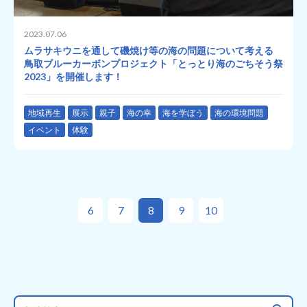
2023.07.06
ムラサキウニを通して磯焼け等の海の問題について考える
鳥取ブルーカーボンプロジェクト「とっとり海のごちそう祭
2023」を開催します！
地域再生
展示
親子
海の幸
海を学ぼう
海の環境問題
イベント
体験
6
7
8
9
10