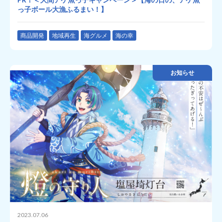
っ子ボール大漁ふるまい！】
商品開発
地域再生
海グルメ
海の幸
お知らせ
2023.07.06