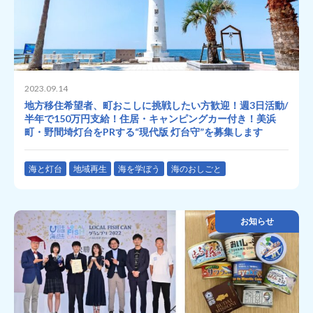
2023.09.14
地方移住希望者、町おこしに挑戦したい方歓迎！週3日活動/
半年で150万円支給！住居・キャンピングカー付き！美浜
町・野間埼灯台をPRする“現代版 灯台守”を募集します
海と灯台
地域再生
海を学ぼう
海のおしごと
お知らせ