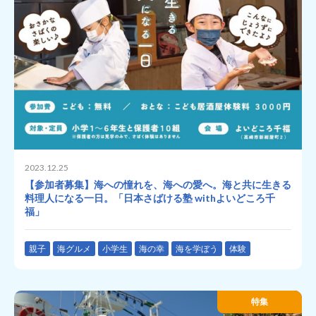
2023.12.25
【参加者募集】海への憧れを、海への愛へ。海と共に生きる
料理人になる一日。「日本さばける塾 withよいどころ千
福」
親子
海グルメ
小学生
海の幸
海を学ぼう
体験
特集