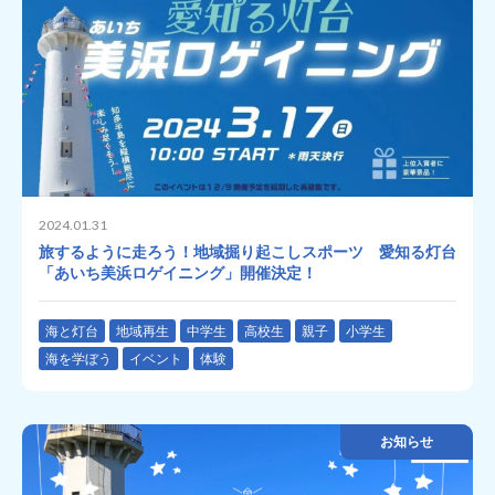
2024.01.31
旅するように走ろう！地域掘り起こしスポーツ 愛知る灯台
「あいち美浜ロゲイニング」開催決定！
海と灯台
地域再生
中学生
高校生
親子
小学生
海を学ぼう
イベント
体験
お知らせ