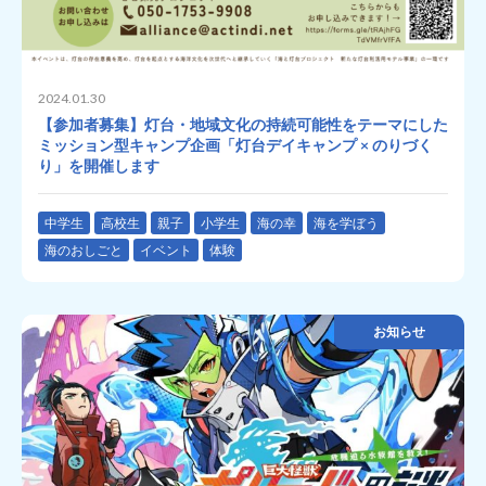
2024.01.30
【参加者募集】灯台・地域文化の持続可能性をテーマにした
ミッション型キャンプ企画「灯台デイキャンプ × のりづく
り」を開催します
中学生
高校生
親子
小学生
海の幸
海を学ぼう
海のおしごと
イベント
体験
お知らせ