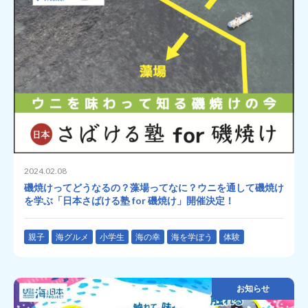
2024.02.08
磯焼けってどうなるの？藻場ってなに？ウニを通して磯焼け
を学ぶ「日本さばける塾 for 磯焼け」開催決定！
親子
海グルメ
小学生
海の幸
海を学ぼう
体験
お知らせ