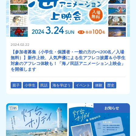
2024.02.22
【参加者募集（小学生・保護者・一般の方のべ200名／入場
無料）】新作上映、人気声優による生アフレコ披露＆小学生
対象のアフレコ体験も！「海ノ民話アニメーション上映会」
を開催します
親子
小学生
民話
海を学ぼう
イベント
体験
歴史
お知らせ