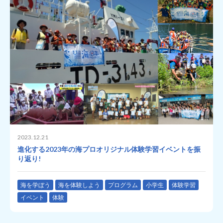
2023.12.21
進化する2023年の海プロオリジナル体験学習イベントを振
り返り!
海を学ぼう
海を体験しよう
プログラム
小学生
体験学習
イベント
体験