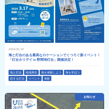
2024.02.19
海と灯台のある最高なロケーションでくつろぐ新イベント！
「灯台ホリデイ in 野間埼灯台」開催決定！
海と灯台
地域再生
海を体験しよう
海を学ぼう
恋する灯台
イベント
体験
お知らせ