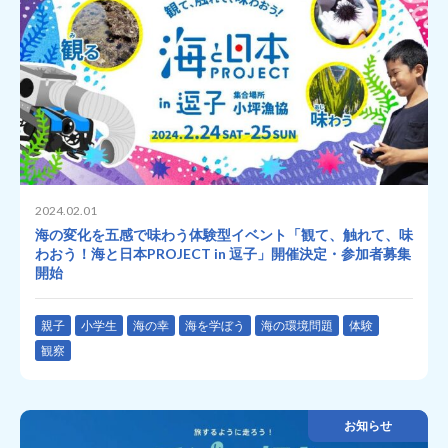
2024.02.01
海の変化を五感で味わう体験型イベント「観て、触れて、味
わおう！海と日本PROJECT in 逗子」開催決定・参加者募集
開始
親子
小学生
海の幸
海を学ぼう
海の環境問題
体験
観察
お知らせ