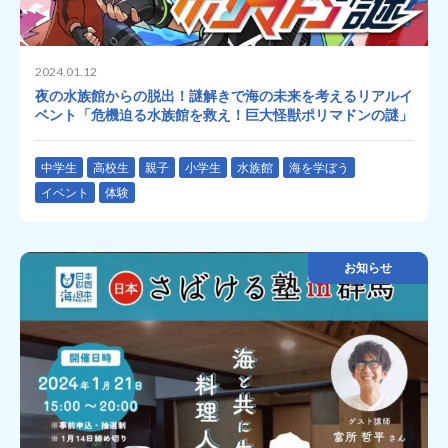
2024.01.12
夜の水族館からの脱出！謎解きで海の未来を考えるリアルイ
ベント「危機迫る水族館を救え！巨大怪獣ポリマドンの謎​​」
中学生
高校生
親子
小学生
水族館
海を学ぼう
イベント
体験
お知らせ