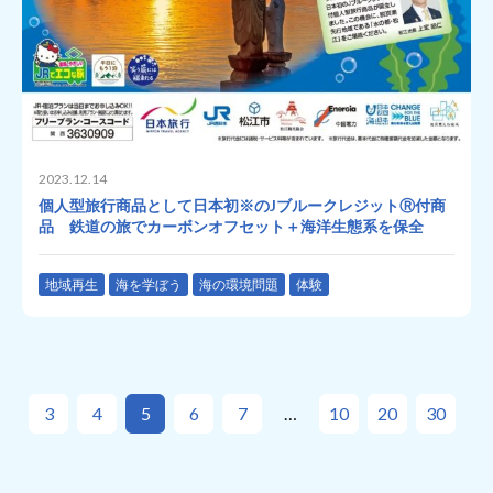
2023.12.14
個人型旅行商品として日本初※のJブルークレジットⓇ付商
品 鉄道の旅でカーボンオフセット＋海洋生態系を保全
地域再生
海を学ぼう
海の環境問題
体験
3
4
5
6
7
10
20
30