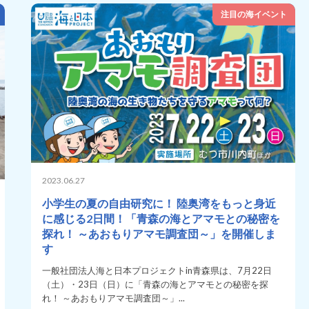
注目の海イベント
2023.06.27
小学生の夏の自由研究に！ 陸奥湾をもっと身近
に感じる2日間！「青森の海とアマモとの秘密を
探れ！ ～あおもりアマモ調査団～」を開催しま
す
一般社団法人海と日本プロジェクトin青森県は、7月22日
（土）・23日（日）に「青森の海とアマモとの秘密を探
れ！ ～あおもりアマモ調査団～」...