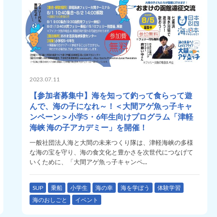
2023.07.11
【参加者募集中】海を知って釣って食らって遊
んで、海の子になれ～！＜大間アゲ魚っ子キャ
ンペーン＞小学5・6年生向けプログラム「津軽
海峡 海の子アカデミー」を開催！
一般社団法人海と大間の未来つくり隊は、津軽海峡の多様
な海の宝を守り、海の食文化と豊かさを次世代につなげて
いくために、「大間アゲ魚っ子キャンペ...
SUP
乗船
小学生
海の幸
海を学ぼう
体験学習
海のおしごと
イベント