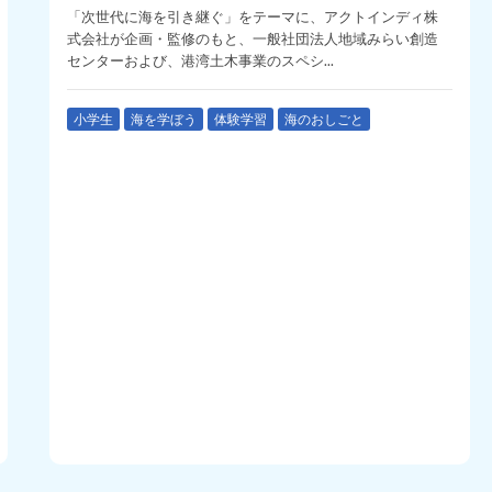
「次世代に海を引き継ぐ」をテーマに、アクトインディ株
式会社が企画・監修のもと、一般社団法人地域みらい創造
センターおよび、港湾土木事業のスペシ...
小学生
海を学ぼう
体験学習
海のおしごと