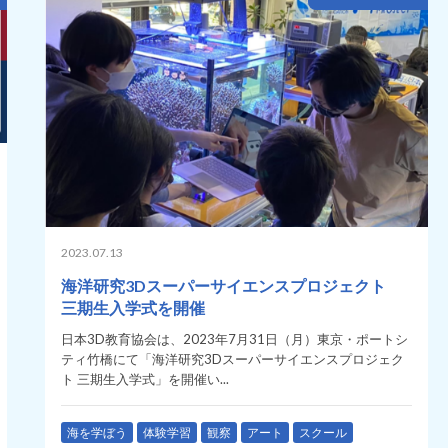
2023.07.13
海洋研究3Dスーパーサイエンスプロジェクト
三期生入学式を開催
日本3D教育協会は、2023年7月31日（月）東京・ポートシ
ティ竹橋にて「海洋研究3Dスーパーサイエンスプロジェク
ト 三期生入学式」を開催い...
海を学ぼう
体験学習
観察
アート
スクール