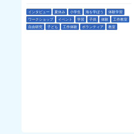
インタビュー
夏休み
小学生
海を学ぼう
体験学習
ワークショップ
イベント
学習
子供
体験
工作教室
自由研究
子ども
工作体験
ボランティア
教室