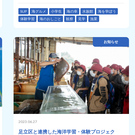
SUP
海グルメ
小学生
海の幸
水族館
海を学ぼう
体験学習
海のおしごと
観察
見学
漁業
お知らせ
2023.06.27
足立区と連携した海洋学習・体験プロジェク