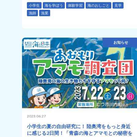
小学生
海を学ぼう
体験学習
海のおしごと
見学
漁師
漁業
お知らせ
2023.06.27
小学生の夏の自由研究に！ 陸奥湾をもっと身近
に感じる2日間！「青森の海とアマモとの秘密を