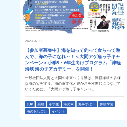
2023.07.11
【参加者募集中】海を知って釣って食らって遊
んで、海の子になれ～！＜大間アゲ魚っ子キャ
ンペーン＞小学5・6年生向けプログラム「津軽
海峡 海の子アカデミー」を開催！
一般社団法人海と大間の未来つくり隊は、津軽海峡の多様
な海の宝を守り、海の食文化と豊かさを次世代につなげて
いくために、「大間アゲ魚っ子キャンペ...
SUP
乗船
小学生
海の幸
海を学ぼう
体験学習
海のおしごと
イベント